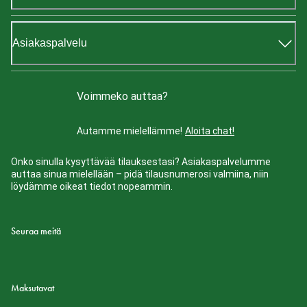
Asiakaspalvelu
Voimmeko auttaa?
Autamme mielellämme!
Aloita chat!
Onko sinulla kysyttävää tilauksestasi? Asiakaspalvelumme
auttaa sinua mielellään – pidä tilausnumerosi valmiina, niin
löydämme oikeat tiedot nopeammin.
Seuraa meitä
Maksutavat