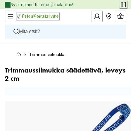
Skip
Nyt ilmainen toimitus ja palautus!
to
Content
Koirat
Trimmaussilmukka säädettävä, leveys 2 cm
Kissat
Pieneläimet
Eläinlääkäriruoat
Trimmaussilmukka säädettävä, leveys
Tuotemerkit
2 cm
Uutuudet
Tarjoukset
Palvelut