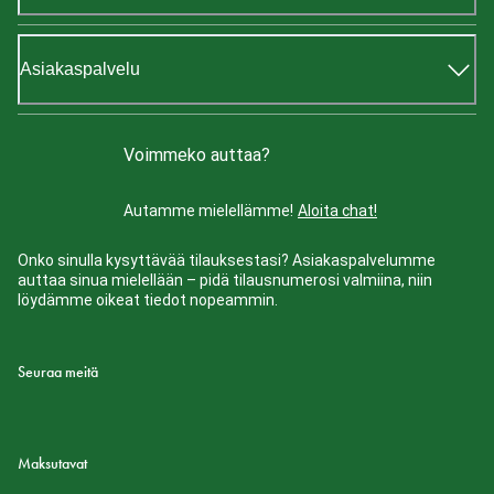
Asiakaspalvelu
Voimmeko auttaa?
Autamme mielellämme!
Aloita chat!
Onko sinulla kysyttävää tilauksestasi? Asiakaspalvelumme
auttaa sinua mielellään – pidä tilausnumerosi valmiina, niin
löydämme oikeat tiedot nopeammin.
Seuraa meitä
Maksutavat