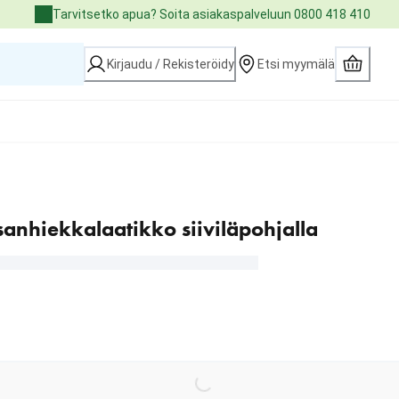
Tarvitsetko apua? Soita asiakaspalveluun 0800 418 410
Kirjaudu / Rekisteröidy
Etsi myymälä
ssanhiekkalaatikko siiviläpohjalla
Loading...