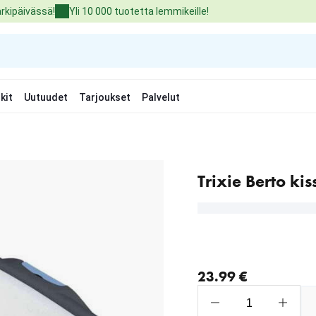
arkipäivässä!
Yli 10 000 tuotetta lemmikeille!
kit
Uutuudet
Tarjoukset
Palvelut
Trixie Berto ki
nykyinen hinta 23.99 €
23.99 €