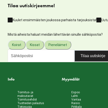
Tilaa uutiskirjeemme!
Kuulet ensimmäisten joukossa parhaista tarjouksista!
Uutu
Mistä aiheista haluat meidän lähettävän sinulle sähköpostia?
Koirat
Kissat
Pieneläimet
Tilaa uutiskirje
Info
Myymälät
Toimitus- ja
Espoo
maksutavat
Lahti
Toimitusehdot
Vantaa
Tuotteiden palautus
Raisio
Tietosuoja
Pirkkala