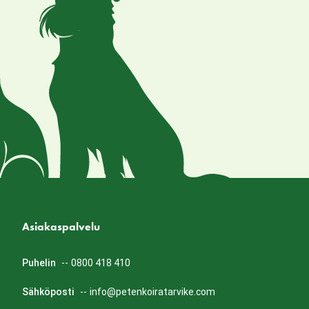
Asiakaspalvelu
Puhelin
--
0800 418 410
Sähköposti
--
info@petenkoiratarvike.com