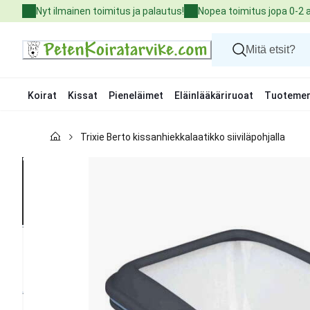
Skip
Nyt ilmainen toimitus ja palautus!
Nopea toimitus jopa 0-2 
to
Content
Koirat
Kissat
Pieneläimet
Eläinlääkäriruoat
Tuotemer
Koirat
Trixie Berto kissanhiekkalaatikko siiviläpohjalla
Kissat
Pieneläimet
Eläinlääkäriruoat
Tuotemerkit
Uutuudet
Tarjoukset
Palvelut