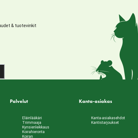
udet & tuotevinkit
Palvelut
Kanta-asiakas
Eläinlääkäri
Kanta-asiakasehdot
Trimmaaja
Kantistarjoukset
Kynsienleikkaus
Koirahieronta
Koiran