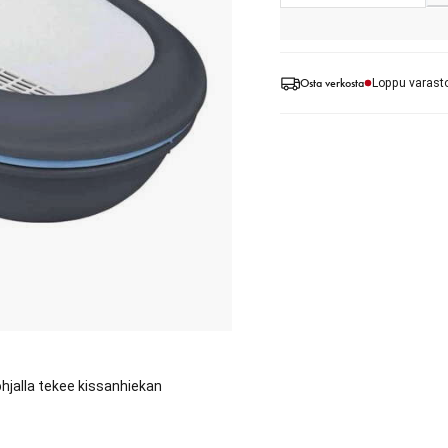
Osta verkosta
Loppu varast
pohjalla tekee kissanhiekan