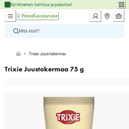
Skip
Nyt ilmainen toimitus ja palautus!
to
Content
Koirat
Trixie Juustokermaa 75 g
Kissat
Pieneläimet
Eläinlääkäriruoat
Trixie Juustokermaa 75 g
Tuotemerkit
Uutuudet
Tarjoukset
Palvelut