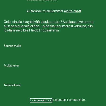
Autamme mielellämme!
Aloita chat!
Onko sinulla kysyttävää tilauksestasi? Asiakaspalvelumme
auttaa sinua mielellään – pidä tilausnumerosi valmiina, niin
löydämme oikeat tiedot nopeammin.
Seuraa meitä
Maksutavat
Toimitustavat
Tietosuoja
Toimitusehdot
Evästeasetukset