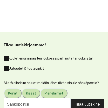
Tilaa uutiskirjeemme!
Kuulet ensimmäisten joukossa parhaista tarjouksista!
Uutuudet & tuotevinkit
Mistä aiheista haluat meidän lähettävän sinulle sähköpostia?
Koirat
Kissat
Pieneläimet
Tilaa uutiskirje