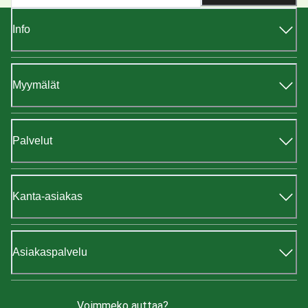
Info
Myymälät
Palvelut
Kanta-asiakas
Asiakaspalvelu
Voimmeko auttaa?