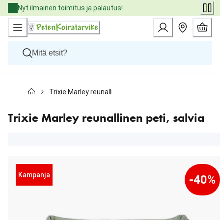
Skip
Nyt ilmainen toimitus ja palautus!
to
Content
Koirat
Trixie Marley reunallinen peti, salvia
Kissat
Pieneläimet
Eläinlääkäriruoat
Trixie Marley reunallinen peti, salvia
Tuotemerkit
Uutuudet
Tarjoukset
Palvelut
Kampanja
-40%