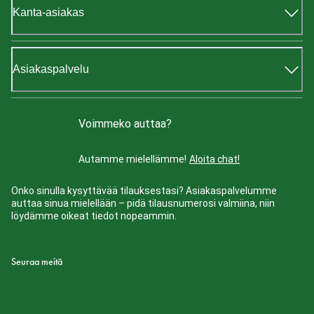
Kanta-asiakas
Asiakaspalvelu
Voimmeko auttaa?
Autamme mielellämme!
Aloita chat!
Onko sinulla kysyttävää tilauksestasi? Asiakaspalvelumme
auttaa sinua mielellään – pidä tilausnumerosi valmiina, niin
löydämme oikeat tiedot nopeammin.
Seuraa meitä