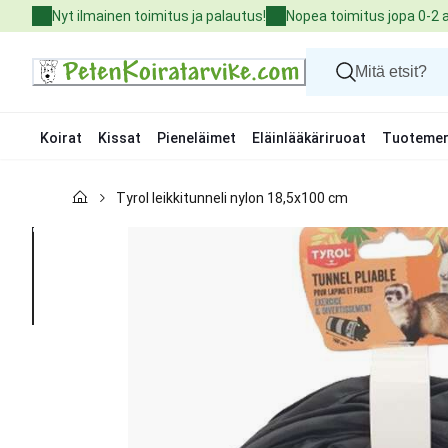
Skip
Nyt ilmainen toimitus ja palautus!
Nopea toimitus jopa 0-2 
to
Content
Koirat
Kissat
Pieneläimet
Eläinlääkäriruoat
Tuotemer
Koirat
Tyrol leikkitunneli nylon 18,5x100 cm
Kissat
Pieneläimet
Eläinlääkäriruoat
Tuotemerkit
Uutuudet
Tarjoukset
Palvelut