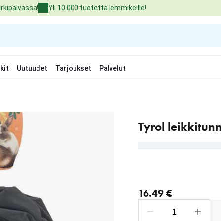
arkipäivässä!
Yli 10 000 tuotetta lemmikeille!
kit
Uutuudet
Tarjoukset
Palvelut
Tyrol leikkitun
nykyinen hinta 16.49 €
16.49 €