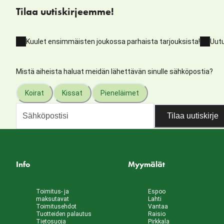
Tilaa uutiskirjeemme!
Kuulet ensimmäisten joukossa parhaista tarjouksista!
Uutu
Mistä aiheista haluat meidän lähettävän sinulle sähköpostia?
Koirat
Kissat
Pieneläimet
Tilaa uutiskirje
Info
Myymälät
Toimitus- ja
Espoo
maksutavat
Lahti
Toimitusehdot
Vantaa
Tuotteiden palautus
Raisio
Tietosuoja
Pirkkala