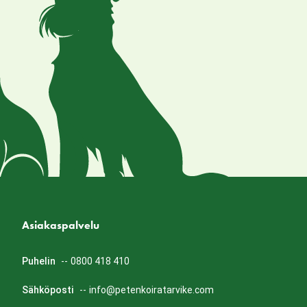
Asiakaspalvelu
Puhelin
--
0800 418 410
Sähköposti
--
info@petenkoiratarvike.com