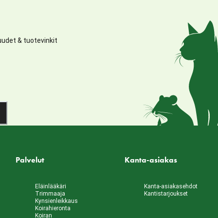
udet & tuotevinkit
Palvelut
Kanta-asiakas
Eläinlääkäri
Kanta-asiakasehdot
Trimmaaja
Kantistarjoukset
Kynsienleikkaus
Koirahieronta
Koiran