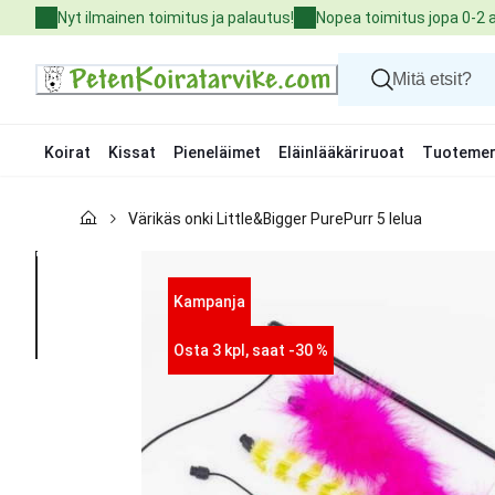
Skip
Nyt ilmainen toimitus ja palautus!
Nopea toimitus jopa 0-2 
to
Content
Koirat
Kissat
Pieneläimet
Eläinlääkäriruoat
Tuotemer
Koirat
Värikäs onki Little&Bigger PurePurr 5 lelua
Kissat
Pieneläimet
Eläinlääkäriruoat
Tuotemerkit
Kampanja
Uutuudet
Tarjoukset
Osta 3 kpl, saat -30 %
Palvelut