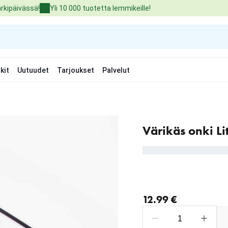
arkipäivässä!
Yli 10 000 tuotetta lemmikeille!
kit
Uutuudet
Tarjoukset
Palvelut
Värikäs onki Li
nykyinen hinta 12.99 €
12.99 €