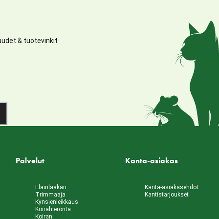
udet & tuotevinkit
Palvelut
Kanta-asiakas
Eläinlääkäri
Kanta-asiakasehdot
Trimmaaja
Kantistarjoukset
Kynsienleikkaus
Koirahieronta
Koiran