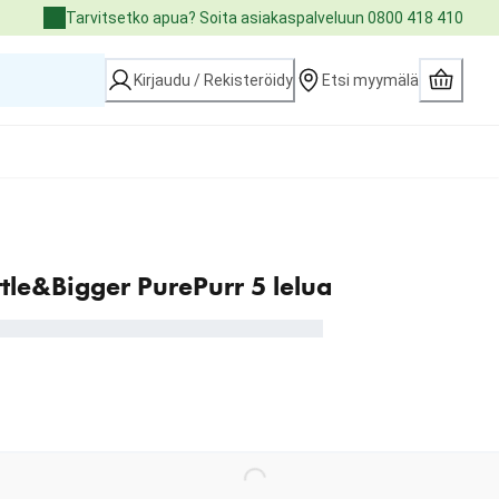
Tarvitsetko apua? Soita asiakaspalveluun 0800 418 410
Kirjaudu / Rekisteröidy
Etsi myymälä
ttle&Bigger PurePurr 5 lelua
Loading...