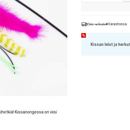
Osta verkosta
Varastossa
%
Kissan lelut ja herku
kkihetkiä! Kissanongessa on viisi