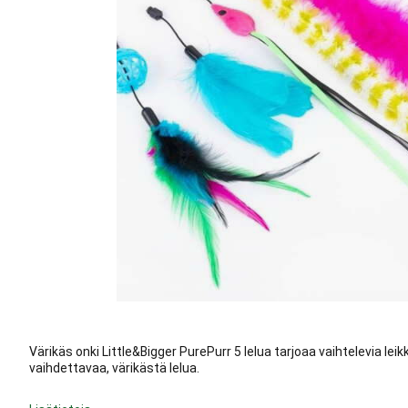
Värikäs onki Little&Bigger PurePurr 5 lelua tarjoaa vaihtelevia lei
vaihdettavaa, värikästä lelua.