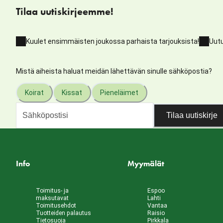
Tilaa uutiskirjeemme!
Kuulet ensimmäisten joukossa parhaista tarjouksista!
Uutu
Mistä aiheista haluat meidän lähettävän sinulle sähköpostia?
Koirat
Kissat
Pieneläimet
Tilaa uutiskirje
Info
Myymälät
Toimitus- ja
Espoo
maksutavat
Lahti
Toimitusehdot
Vantaa
Tuotteiden palautus
Raisio
Tietosuoja
Pirkkala