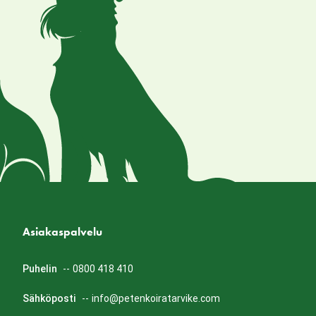
Asiakaspalvelu
Puhelin
--
0800 418 410
Sähköposti
--
info@petenkoiratarvike.com