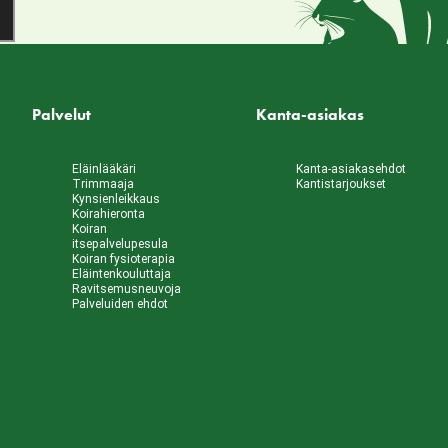
Palvelut
Kanta-asiakas
Eläinlääkäri
Kanta-asiakasehdot
Trimmaaja
Kantistarjoukset
Kynsienleikkaus
Koirahieronta
Koiran
itsepalvelupesula
Koiran fysioterapia
Eläintenkouluttaja
Ravitsemusneuvoja
Palveluiden ehdot