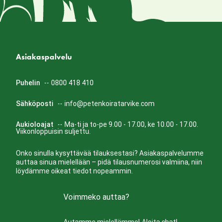
Asiakaspalvelu
Puhelin
--
0800 418 410
Sähköposti
--
info@petenkoiratarvike.com
Aukioloajat
--
Ma-ti ja to-pe 9.00 - 17.00, ke 10.00 - 17.00.
Viikonloppuisin suljettu.
Onko sinulla kysyttävää tilauksestasi? Asiakaspalvelumme
auttaa sinua mielellään – pidä tilausnumerosi valmiina, niin
löydämme oikeat tiedot nopeammin.
Voimmeko auttaa?
Autamme mielellämme!
Aloita chat!