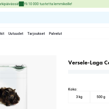
arkipäivässä!
Yli 10 000 tuotetta lemmikeille!
kit
Uutuudet
Tarjoukset
Palvelut
Versele-Laga C
Koko:
3 kg
500 g
Nykyinen hinta alkaen 6