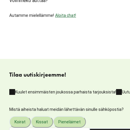
Voimmeko auttaa?
Autamme mielellämme!
Aloita chat!
Tilaa uutiskirjeemme!
Kuulet ensimmäisten joukossa parhaista tarjouksista!
Uutu
Mistä aiheista haluat meidän lähettävän sinulle sähköpostia?
Koirat
Kissat
Pieneläimet