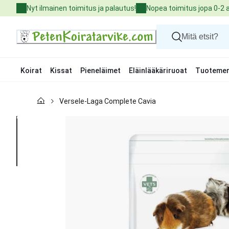
Skip
Nyt ilmainen toimitus ja palautus!
Nopea toimitus jopa 0-2 
to
Content
Koirat
Kissat
Pieneläimet
Eläinlääkäriruoat
Tuotemer
Koirat
Versele-Laga Complete Cavia
Kissat
Pieneläimet
Eläinlääkäriruoat
Tuotemerkit
Uutuudet
Tarjoukset
Palvelut