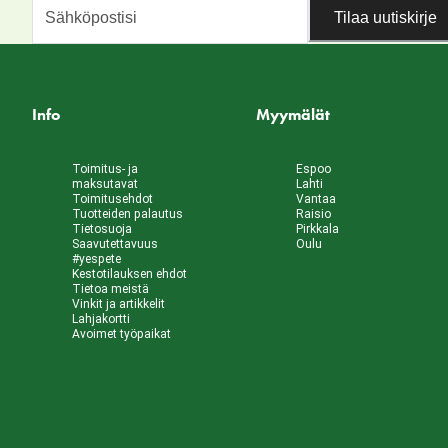
Tilaa uutiskirje
Info
Myymälät
Toimitus- ja
Espoo
maksutavat
Lahti
Toimitusehdot
Vantaa
Tuotteiden palautus
Raisio
Tietosuoja
Pirkkala
Saavutettavuus
Oulu
#yespete
Kestotilauksen ehdot
Tietoa meistä
Vinkit ja artikkelit
Lahjakortti
Avoimet työpaikat