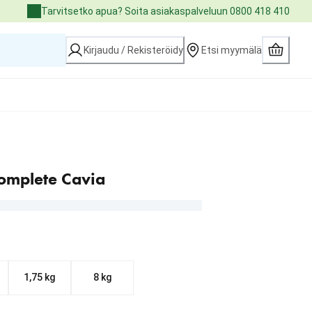
Tarvitsetko apua? Soita asiakaspalveluun 0800 418 410
Kirjaudu / Rekisteröidy
Etsi myymälä
omplete Cavia
1,75 kg
8 kg
.99 €