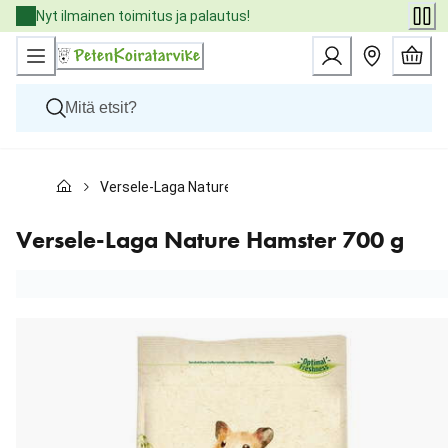
Skip
Nyt ilmainen toimitus ja palautus!
to
Content
Koirat
Versele-Laga Nature Hamster 700 g
Kissat
Pieneläimet
Eläinlääkäriruoat
Versele-Laga Nature Hamster 700 g
Tuotemerkit
Uutuudet
Tarjoukset
Palvelut