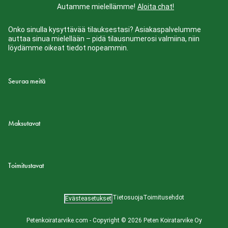
Autamme mielellämme!
Aloita chat!
Onko sinulla kysyttävää tilauksestasi? Asiakaspalvelumme
auttaa sinua mielellään – pidä tilausnumerosi valmiina, niin
löydämme oikeat tiedot nopeammin.
Seuraa meitä
Maksutavat
Toimitustavat
Tietosuoja
Toimitusehdot
Evästeasetukset
Petenkoiratarvike.com - Copyright © 2026 Peten Koiratarvike Oy