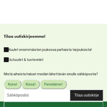
Tilaa uutiskirjeemme!
Kuulet ensimmäisten joukossa parhaista tarjouksista!
Uutuudet & tuotevinkit
Mistä aiheista haluat meidän lähettävän sinulle sähköpostia?
Koirat
Kissat
Pieneläimet
Tilaa uutiskirje