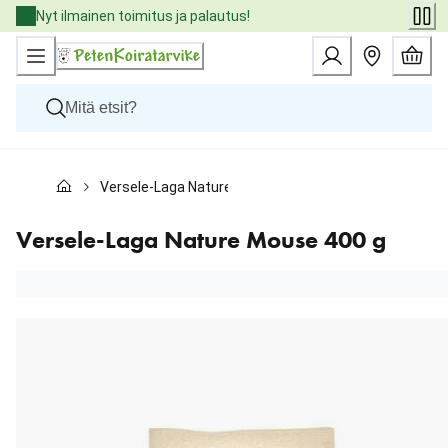
Skip
Nyt ilmainen toimitus ja palautus!
to
Content
Koirat
Versele-Laga Nature Mouse 400 g
Kissat
Pieneläimet
Eläinlääkäriruoat
Versele-Laga Nature Mouse 400 g
Tuotemerkit
Uutuudet
Tarjoukset
Palvelut