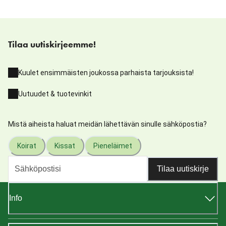
Tilaa uutiskirjeemme!
Kuulet ensimmäisten joukossa parhaista tarjouksista!
Uutuudet & tuotevinkit
Mistä aiheista haluat meidän lähettävän sinulle sähköpostia?
Koirat
Kissat
Pieneläimet
Tilaa uutiskirje
Info