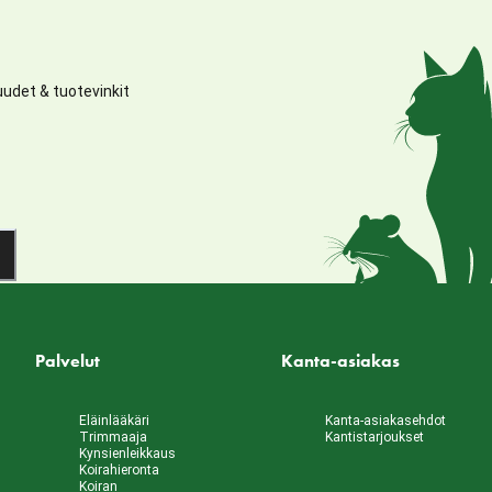
udet & tuotevinkit
Palvelut
Kanta-asiakas
Eläinlääkäri
Kanta-asiakasehdot
Trimmaaja
Kantistarjoukset
Kynsienleikkaus
Koirahieronta
Koiran