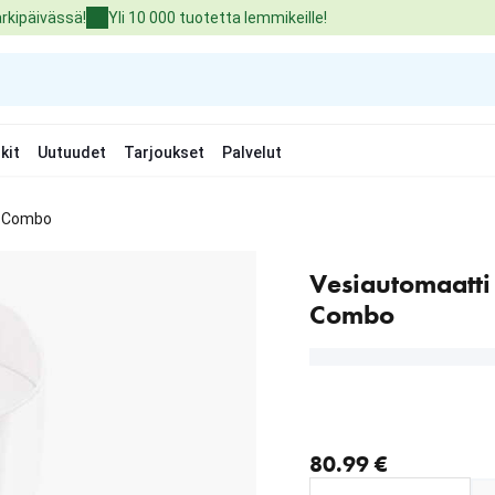
arkipäivässä!
Yli 10 000 tuotetta lemmikeille!
kit
Uutuudet
Tarjoukset
Palvelut
xi Combo
Vesiautomaatti 
Combo
nykyinen hinta 80.99 €
80.99 €