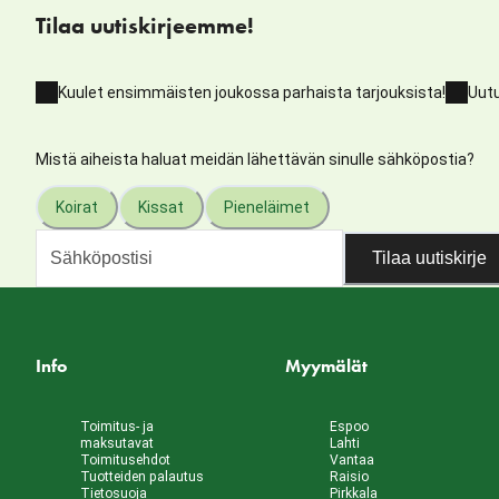
Tilaa uutiskirjeemme!
Kuulet ensimmäisten joukossa parhaista tarjouksista!
Uutu
Mistä aiheista haluat meidän lähettävän sinulle sähköpostia?
Koirat
Kissat
Pieneläimet
Tilaa uutiskirje
Info
Myymälät
Toimitus- ja
Espoo
maksutavat
Lahti
Toimitusehdot
Vantaa
Tuotteiden palautus
Raisio
Tietosuoja
Pirkkala