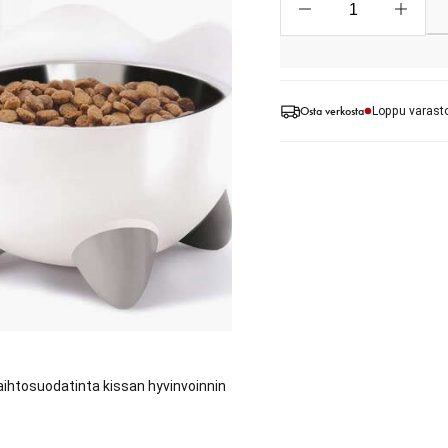
Osta verkosta
Loppu varast
vaihtosuodatinta kissan hyvinvoinnin