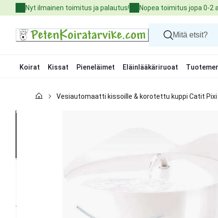
Skip
Nyt ilmainen toimitus ja palautus!
Nopea toimitus jopa 0-2 
to
Content
Koirat
Kissat
Pieneläimet
Eläinlääkäriruoat
Tuotemer
Koirat
Vesiautomaatti kissoille & korotettu kuppi Catit Pi
Kissat
Pieneläimet
Eläinlääkäriruoat
Tuotemerkit
Uutuudet
Tarjoukset
Palvelut