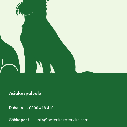
Asiakaspalvelu
Puhelin
--
0800 418 410
Sähköposti
--
info@petenkoiratarvike.com