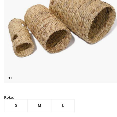
Koko:
S
M
L
Nykyinen hinta alkaen 10.99 €