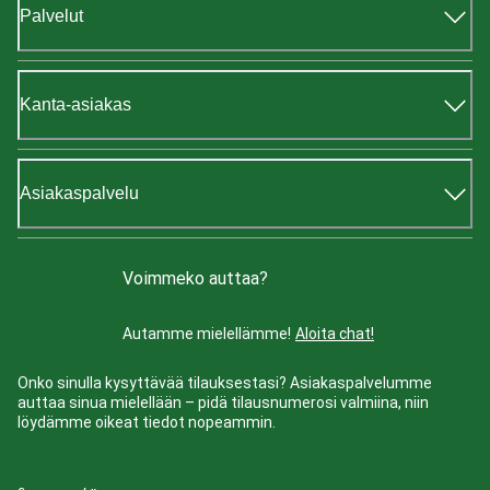
Palvelut
Kanta-asiakas
Asiakaspalvelu
Voimmeko auttaa?
Autamme mielellämme!
Aloita chat!
Onko sinulla kysyttävää tilauksestasi? Asiakaspalvelumme
auttaa sinua mielellään – pidä tilausnumerosi valmiina, niin
löydämme oikeat tiedot nopeammin.