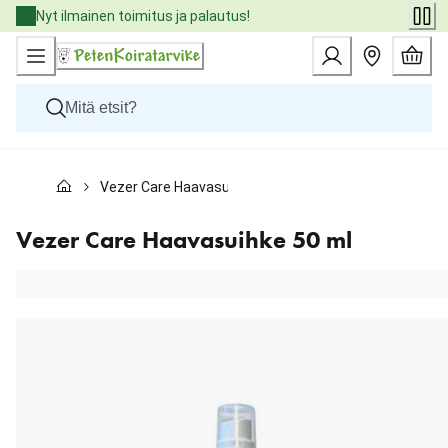
Skip
Nyt ilmainen toimitus ja palautus!
to
Content
Koirat
Vezer Care Haavasuihke 50 ml
Kissat
Pieneläimet
Eläinlääkäriruoat
Vezer Care Haavasuihke 50 ml
Tuotemerkit
Uutuudet
Tarjoukset
Palvelut