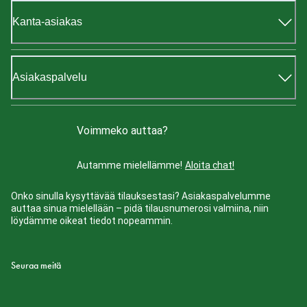
Kanta-asiakas
Asiakaspalvelu
Voimmeko auttaa?
Autamme mielellämme!
Aloita chat!
Onko sinulla kysyttävää tilauksestasi? Asiakaspalvelumme
auttaa sinua mielellään – pidä tilausnumerosi valmiina, niin
löydämme oikeat tiedot nopeammin.
Seuraa meitä