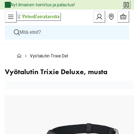
Skip
Nyt ilmainen toimitus ja palautus!
to
Content
Koirat
Vyötalutin Trixie Deluxe, musta
Kissat
Pieneläimet
Eläinlääkäriruoat
Vyötalutin Trixie Deluxe, musta
Tuotemerkit
Uutuudet
Tarjoukset
Palvelut