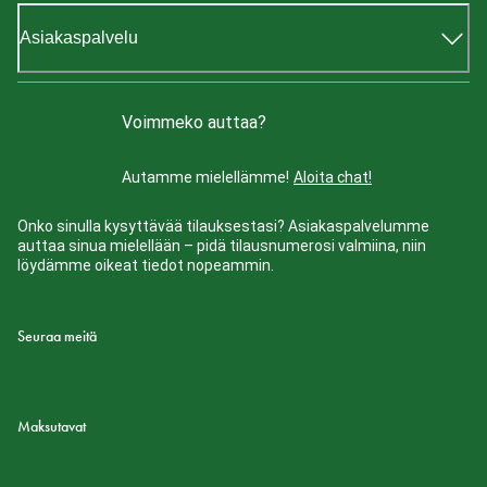
Asiakaspalvelu
Voimmeko auttaa?
Autamme mielellämme!
Aloita chat!
Onko sinulla kysyttävää tilauksestasi? Asiakaspalvelumme
auttaa sinua mielellään – pidä tilausnumerosi valmiina, niin
löydämme oikeat tiedot nopeammin.
Seuraa meitä
Maksutavat