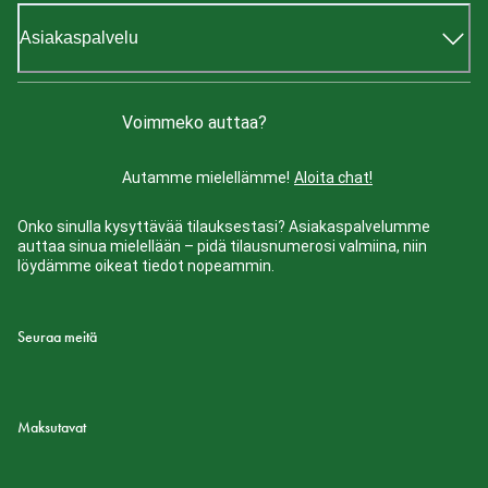
Asiakaspalvelu
Voimmeko auttaa?
Autamme mielellämme!
Aloita chat!
Onko sinulla kysyttävää tilauksestasi? Asiakaspalvelumme
auttaa sinua mielellään – pidä tilausnumerosi valmiina, niin
löydämme oikeat tiedot nopeammin.
Seuraa meitä
Maksutavat