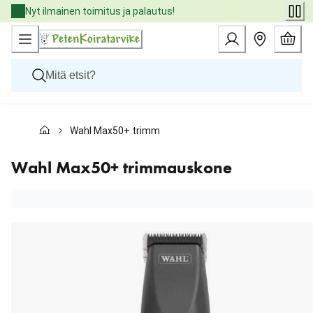
Skip
Nyt ilmainen toimitus ja palautus!
to
Content
Koirat
Wahl Max50+ trimmauskone
Kissat
Pieneläimet
Eläinlääkäriruoat
Wahl Max50+ trimmauskone
Tuotemerkit
Uutuudet
Tarjoukset
Palvelut