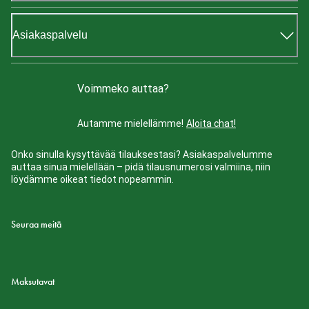
Asiakaspalvelu
Voimmeko auttaa?
Autamme mielellämme!
Aloita chat!
Onko sinulla kysyttävää tilauksestasi? Asiakaspalvelumme
auttaa sinua mielellään – pidä tilausnumerosi valmiina, niin
löydämme oikeat tiedot nopeammin.
Seuraa meitä
Maksutavat