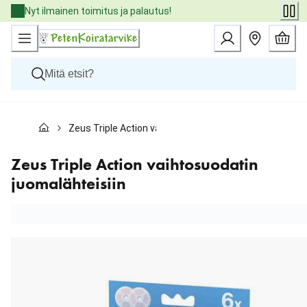
Skip
Nyt ilmainen toimitus ja palautus!
to
Content
Koirat
Zeus Triple Action vaihtosuodatin juomalähteisiin
Kissat
Pieneläimet
Eläinlääkäriruoat
Zeus Triple Action vaihtosuodatin
Tuotemerkit
juomalähteisiin
Uutuudet
Tarjoukset
Palvelut