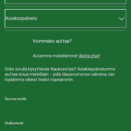
Asiakaspalvelu
Voimmeko auttaa?
Autamme mielellämme!
Aloita chat!
Onko sinulla kysyttävää tilauksestasi? Asiakaspalvelumme
auttaa sinua mielellään – pidä tilausnumerosi valmiina, niin
löydämme oikeat tiedot nopeammin.
Seuraa meitä
Maksutavat