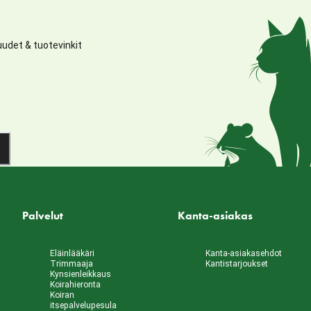
udet & tuotevinkit
Palvelut
Kanta-asiakas
Eläinlääkäri
Kanta-asiakasehdot
Trimmaaja
Kantistarjoukset
Kynsienleikkaus
Koirahieronta
Koiran
itsepalvelupesula