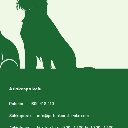
Asiakaspalvelu
Puhelin
--
0800 418 410
Sähköposti
--
info@petenkoiratarvike.com
Aukioloajat
--
Ma-ti ja to-pe 9.00 - 17.00, ke 10.00 - 17.00.