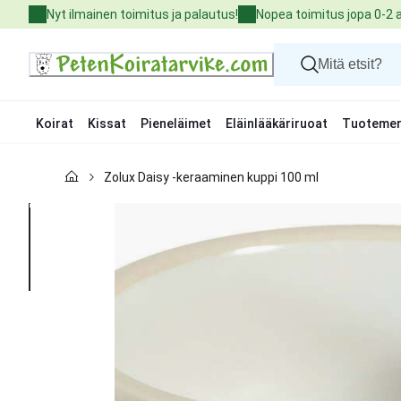
Skip
Nyt ilmainen toimitus ja palautus!
Nopea toimitus jopa 0-2 
to
Content
Koirat
Kissat
Pieneläimet
Eläinlääkäriruoat
Tuotemer
Koirat
Zolux Daisy -keraaminen kuppi 100 ml
Kissat
Pieneläimet
Eläinlääkäriruoat
Tuotemerkit
Uutuudet
Tarjoukset
Palvelut