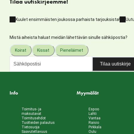
Tilaa uutiskirjeemme!
Kuulet ensimmäisten joukossa parhaista tarjouksista!
Uutu
Mistä aiheista haluat meidän lähettävän sinulle sähköpostia?
Koirat
Kissat
Pieneläimet
Tilaa uutiskirje
Info
Myymälät
Toimitus- ja
Espoo
maksutavat
Lahti
Toimitusehdot
Vantaa
Tuotteiden palautus
Raisio
Tietosuoja
Pirkkala
Saavutettavuus
Oulu