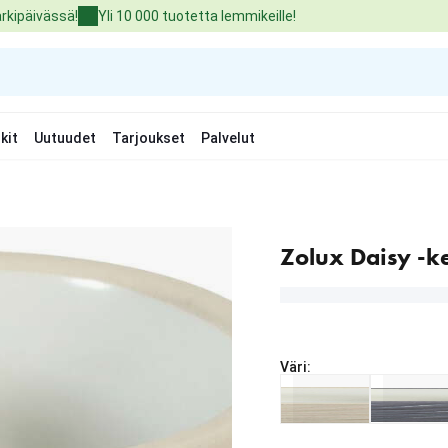
arkipäivässä!
Yli 10 000 tuotetta lemmikeille!
kit
Uutuudet
Tarjoukset
Palvelut
Zolux Daisy -k
Väri:
Nykyinen hinta alkaen 2