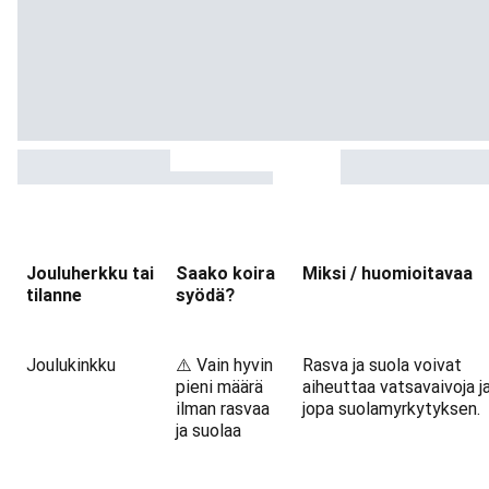
Jouluherkku tai
Saako koira
Miksi / huomioitavaa
tilanne
syödä?
Joulukinkku
⚠️ Vain hyvin
Rasva ja suola voivat
pieni määrä
aiheuttaa vatsavaivoja j
ilman rasvaa
jopa suolamyrkytyksen.
ja suolaa