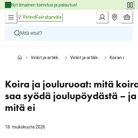
Skip
Nyt ilmainen toimitus ja palautus!
to
Content
Koirat
Vinkit ja artikkelit
Vinkit ja artikkelit koirille
Koiran ruokint
Kissat
Pieneläimet
Eläinlääkäriruoat
Tuotemerkit
Koira ja jouluruoat: mitä koir
Uutuudet
Tarjoukset
saa syödä joulupöydästä – ja
Palvelut
mitä ei
18. toukokuuta 2026