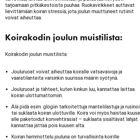
tarjoamaan pitkäkestoista puuhaa. Ruokavirikkeet auttavat
lievittämään koiran stressiä, jota joulun muuttuneet rutiinit
voivat aiheuttaa.
Koirakodin joulun muistilista:
Koirakodin joulun muistilista:
Jouluruoat voivat aiheuttaa koiralle vatsavaivoja ja
vaaratilanteita varsinkin suurissa määrin syötynä.
Jouluruoat ja tähteet, kuten kinkun luu, kannattaa laittaa
koiran ulottumattomiin.
Älä pidä esim. glögiin tarkoitettuja mantelilastuja ja rusino
tai suklaata koiran ulottuvilla. Koira voi myös haistaa kuus
alle paketoidut konvehtirasiat – suklaata sisältävät lahjat
kannattaa jättää pois kuusen alta.
Koiran hemmottelu jouluna on turvallisinta koirille