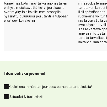
tunnelmaa kotiin, mutta koiranomistajien
mitä ruokia lemmik
on hyvä muistaa, että tietyt joulukasvit
tehdä, kun koirasi 
ovat myrkyllisiä koirille: mm. amaryllis,
illallispöydässä ta
hyasintti, jouluruusu, joulutähti ja tulppaani
ruoka-aine voi tun
eivät sovi koirakotiin.
niistä voivat olla v
ovat täysin turvalli
Tässä kattava opas
aineisiin. Tutustu r
tarjota turvallises
koiralle ei saa anta
Tilaa uutiskirjeemme!
Kuulet ensimmäisten joukossa parhaista tarjouksista!
Uutuudet & tuotevinkit