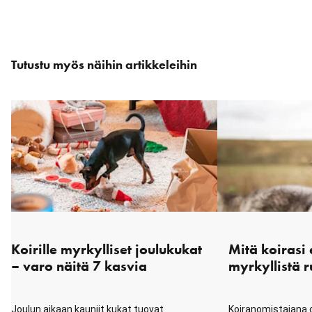
Ohita
Tutustu myös näihin artikkeleihin
karuselli
: Liittyvät artikkelit
Koirille myrkylliset joulukukat
Mitä koirasi
– varo näitä 7 kasvia
myrkyllistä r
Joulun aikaan kauniit kukat tuovat
Koiranomistajana o