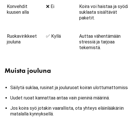
Konvehdit
❌ Ei
Koira voi haistaa ja syöd
kuusen alla
suklaata sisältävät
paketit.
Ruokavirikkeet
✅ Kyllä
Auttaa vähentämään
jouluna
stressiä ja tarjoaa
tekemistä.
Muista jouluna
Säilytä suklaa, rusinat ja jouluruoat koiran ulottumattomiss
Uudet ruoat kannattaa antaa vain pieninä määrinä.
Jos koira syö jotakin vaarallista, ota yhteys eläinlääkäriin
matalalla kynnyksellä.