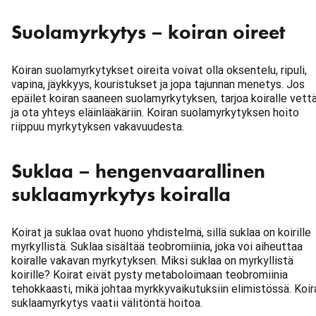
Suolamyrkytys – koiran oireet
Koiran suolamyrkytykset oireita voivat olla oksentelu, ripuli,
vapina, jäykkyys, kouristukset ja jopa tajunnan menetys. Jos
epäilet koiran saaneen suolamyrkytyksen, tarjoa koiralle vett
ja ota yhteys eläinlääkäriin. Koiran suolamyrkytyksen hoito
riippuu myrkytyksen vakavuudesta.
Suklaa – hengenvaarallinen
suklaamyrkytys koiralla
Koirat ja suklaa ovat huono yhdistelmä, sillä suklaa on koirille
myrkyllistä. Suklaa sisältää teobromiinia, joka voi aiheuttaa
koiralle vakavan myrkytyksen. Miksi suklaa on myrkyllistä
koirille? Koirat eivät pysty metaboloimaan teobromiinia
tehokkaasti, mikä johtaa myrkkyvaikutuksiin elimistössä. Koir
suklaamyrkytys vaatii välitöntä hoitoa.