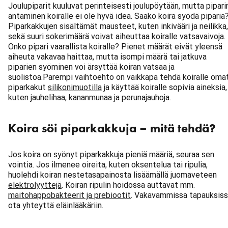
Joulupiparit kuuluvat perinteisesti joulupöytään, mutta pipari
antaminen koiralle ei ole hyvä idea. Saako koira syödä piparia
Piparkakkujen sisältämät mausteet, kuten inkivääri ja neilikka,
sekä suuri sokerimäärä voivat aiheuttaa koiralle vatsavaivoja.
Onko pipari vaarallista koiralle? Pienet määrät eivät yleensä
aiheuta vakavaa haittaa, mutta isompi määrä tai jatkuva
piparien syöminen voi ärsyttää koiran vatsaa ja
suolistoa.Parempi vaihtoehto on vaikkapa tehdä koiralle oma
piparkakut
silikonimuotilla
ja käyttää koiralle sopivia aineksia,
kuten jauhelihaa, kananmunaa ja perunajauhoja.
Koira söi piparkakkuja – mitä tehdä?
Jos koira on syönyt piparkakkuja pieniä määriä, seuraa sen
vointia. Jos ilmenee oireita, kuten oksentelua tai ripulia,
huolehdi koiran nestetasapainosta lisäämällä juomaveteen
elektrolyyttejä
. Koiran ripulin hoidossa auttavat mm.
maitohappobakteerit ja prebiootit
. Vakavammissa tapauksis
ota yhteyttä eläinlääkäriin.