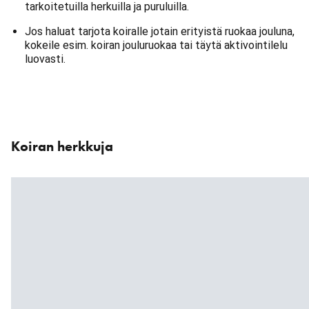
tarkoitetuilla herkuilla ja puruluilla.
Jos haluat tarjota koiralle jotain erityistä ruokaa jouluna,
kokeile esim. koiran jouluruokaa tai täytä aktivointilelu
luovasti.
Ohita
karuselli
Koiran herkkuja
: Tuotteet