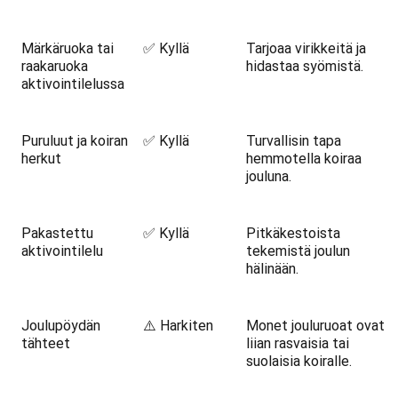
Märkäruoka tai
✅ Kyllä
Tarjoaa virikkeitä ja
raakaruoka
hidastaa syömistä.
aktivointilelussa
Puruluut ja koiran
✅ Kyllä
Turvallisin tapa
herkut
hemmotella koiraa
jouluna.
Pakastettu
✅ Kyllä
Pitkäkestoista
aktivointilelu
tekemistä joulun
hälinään.
Joulupöydän
⚠️ Harkiten
Monet jouluruoat ovat
tähteet
liian rasvaisia tai
suolaisia koiralle.