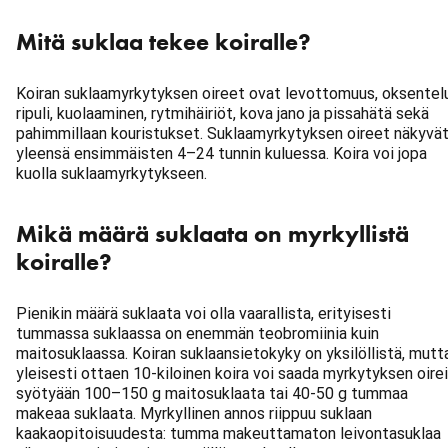
Mitä suklaa tekee koiralle?
Koiran suklaamyrkytyksen oireet ovat levottomuus, oksentelu
ripuli, kuolaaminen, rytmihäiriöt, kova jano ja pissahätä sekä
pahimmillaan kouristukset. Suklaamyrkytyksen oireet näkyvä
yleensä ensimmäisten 4–24 tunnin kuluessa. Koira voi jopa
kuolla suklaamyrkytykseen.
Mikä määrä suklaata on myrkyllistä
koiralle?
Pienikin määrä suklaata voi olla vaarallista, erityisesti
tummassa suklaassa on enemmän teobromiinia kuin
maitosuklaassa. Koiran suklaansietokyky on yksilöllistä, mutt
yleisesti ottaen 10-kiloinen koira voi saada myrkytyksen oire
syötyään 100–150 g maitosuklaata tai 40-50 g tummaa
makeaa suklaata. Myrkyllinen annos riippuu suklaan
kaakaopitoisuudesta: tumma makeuttamaton leivontasuklaa