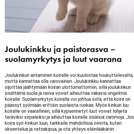
Joulukinkku ja paistorasva –
suolamyrkytys ja luut vaarana
Joulukinkun antaminen koiralle voi kuulostaa houkuttelevalta,
mutta kannattaa olla varovainen. Joulukinkku kannattaa
sijoittaa jäähtymään koiran ulottumattomiin, sillä joulukinkun
sisältämä suola ja rasva voivat aiheuttaa vakavia ongelmia
koiralle. Suolamyrkytys koiralla voi johtua siitä, että koira on
päässyt syömään erittäin suolaista ruokaa. Myös kinkun luu
koiralle on vaarallinen, sillä kypsennetyt luut voivat lohjeta
teräviksi sirpaleiksi ja aiheuttaa koiralle sisäisiä vammoja. Jos
koira syö kinkun luun, tarkkaile mahdollisia oireita, kuten
oksentelua ja vatsakipua, ja ota yhteys eläinlääkäriin.