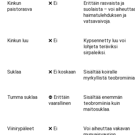
Kinkun
❌ Ei
Erittäin rasvaista ja
paistorasva
suolaista – voi aiheutta
haimatulehduksen ja
vatsavaivoja.
Kinkun luu
❌ Ei
Kypsennetty luu voi
lohjeta teräviksi
sirpaleiksi.
Suklaa
❌ Ei koskaan
Sisältää koiralle
myrkyllistä teobromiinia
Tumma suklaa
⛔ Erittäin
Sisältää enemmän
vaarallinen
teobromiinia kuin
maitosuklaa.
Viinirypäleet
❌ Ei
Voi aiheuttaa vakavan
munuaisvaurion.