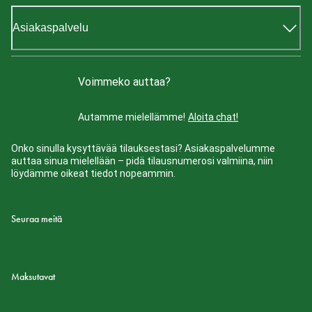
Asiakaspalvelu
Voimmeko auttaa?
Autamme mielellämme!
Aloita chat!
Onko sinulla kysyttävää tilauksestasi? Asiakaspalvelumme
auttaa sinua mielellään – pidä tilausnumerosi valmiina, niin
löydämme oikeat tiedot nopeammin.
Seuraa meitä
Maksutavat