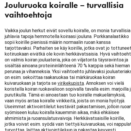
Jouluruoka koiralle – turvallisia
vaihtoehtoja
Vaikka joulun herkut eivät sovellu koiralle, on monia turvallisia 
juhlavia tapoja hemmotella koiraasi jouluna. Porkkanalaatikko
sopii koirille pienissä määrin normaalin ruoan kanssa
tarjottavaksi. Parhaiten se käy koirille, jotka ovat jo tottunee
kotiruokaan eivätkä ole kovin herkkävatsaisia. Hyvä vaihtoeh
on valmis koiran jouluateria, joka on viljatonta täysravintoa ja
sisältää ainoana proteiininlähteenä 70 % karppia sekä hieman
perunaa ja vihanneksia. Yksi vaihtoehto juhlavaksi jouluateriak
on esim. sekoittaa raakaruokaa tai märkäruokaa koiran
kuivaruokaan ja tarjota se
virikekupista
. Annoksen voi vielä
koristella koiran ruokavalioon sopivalla tavalla esim. marjoilla 
purutikulla. Tämä ei ainoastaan tuo koiralle makuelämyksiä,
vaan myös antaa koiralle virikkeitä, joista on monia hyötyjä.
Useimmat aktivointilelut kestävät pakastamisen, jolloin ruoa
syömiseen kuluu koiralla kauemmin aikaa, mikä ehkäisee
ahmimista ja ruoansulatusvaivoja. Herkkävatsaisille koirille,
jotka voivat esim. syödä vain tiettyä kuivaruokaa, voi nappula
turvottaa, laittaa aktivointileluun ja pakastaa kevyesti