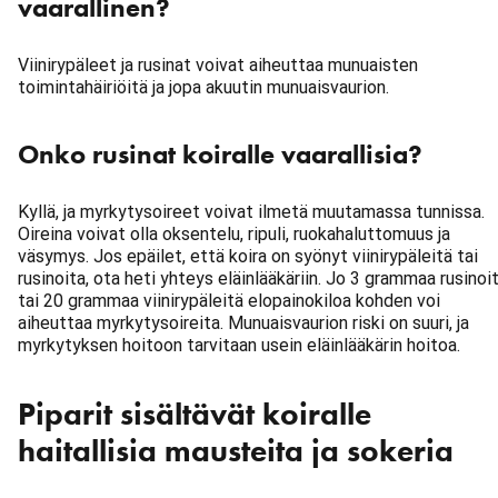
vaarallinen?
Viinirypäleet ja rusinat voivat aiheuttaa munuaisten
toimintahäiriöitä ja jopa akuutin munuaisvaurion.
Onko rusinat koiralle vaarallisia?
Kyllä, ja myrkytysoireet voivat ilmetä muutamassa tunnissa.
Oireina voivat olla oksentelu, ripuli, ruokahaluttomuus ja
väsymys. Jos epäilet, että koira on syönyt viinirypäleitä tai
rusinoita, ota heti yhteys eläinlääkäriin. Jo 3 grammaa rusinoi
tai 20 grammaa viinirypäleitä elopainokiloa kohden voi
aiheuttaa myrkytysoireita. Munuaisvaurion riski on suuri, ja
myrkytyksen hoitoon tarvitaan usein eläinlääkärin hoitoa.
Piparit sisältävät koiralle
haitallisia mausteita ja sokeria