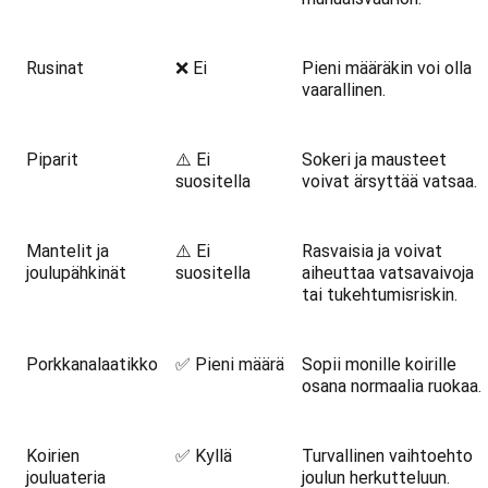
Rusinat
❌ Ei
Pieni määräkin voi olla
vaarallinen.
Piparit
⚠️ Ei
Sokeri ja mausteet
suositella
voivat ärsyttää vatsaa.
Mantelit ja
⚠️ Ei
Rasvaisia ja voivat
joulupähkinät
suositella
aiheuttaa vatsavaivoja
tai tukehtumisriskin.
Porkkanalaatikko
✅ Pieni määrä
Sopii monille koirille
osana normaalia ruokaa.
Koirien
✅ Kyllä
Turvallinen vaihtoehto
jouluateria
joulun herkutteluun.