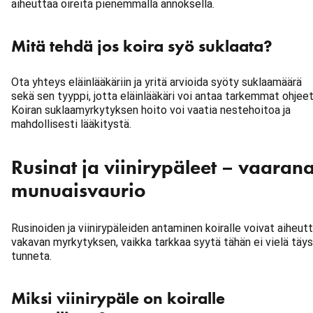
aiheuttaa oireita pienemmällä annoksella.
Mitä tehdä jos koira syö suklaata?
Ota yhteys eläinlääkäriin ja yritä arvioida syöty suklaamäärä
sekä sen tyyppi, jotta eläinlääkäri voi antaa tarkemmat ohjeet
Koiran suklaamyrkytyksen hoito voi vaatia nestehoitoa ja
mahdollisesti lääkitystä.
Rusinat ja viinirypäleet – vaaran
munuaisvaurio
Rusinoiden ja viinirypäleiden antaminen koiralle voivat aiheut
vakavan myrkytyksen, vaikka tarkkaa syytä tähän ei vielä täys
tunneta.
Miksi viinirypäle on koiralle