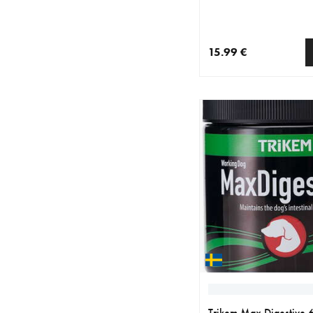
15.99 €
nykyinen hinta 15.99 
Trikem Max Digestive 