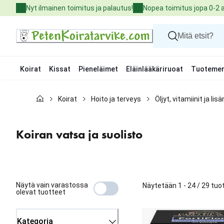
Skip
Nyt ilmainen toimitus ja palautus!
Nopea toimitus jopa 0-2 
to
Content
Koirat
Kissat
Pieneläimet
Eläinlääkäriruoat
Tuotemer
Koirat
Koirat
Hoito ja terveys
Öljyt, vitamiinit ja lis
Kissat
Pieneläimet
Eläinlääkäriruoat
Koiran vatsa ja suolisto
Tuotemerkit
Uutuudet
Tarjoukset
Palvelut
Näytä vain varastossa
Näytetään 1 - 24 / 29 tuo
olevat tuotteet
Kategoria