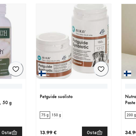
Petguide suolisto
Nutro
, 50 g
Paste
75 g
150 g
200 g
13.99 €
34.9
Osta
Osta