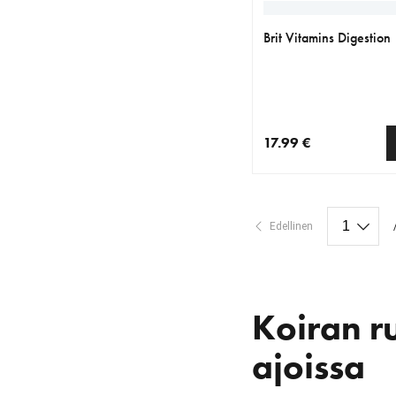
Brit Vitamins Digestion
17.99 €
nykyinen hinta 17.99 
Edellinen
Koiran r
ajoissa