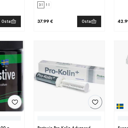
3 l
1 l
37.99 €
42.9
Osta
Osta
€
nykyinen hinta 37.99 €
nykyi
600 g
Protexin Pro-Kolin Advanced
Svens