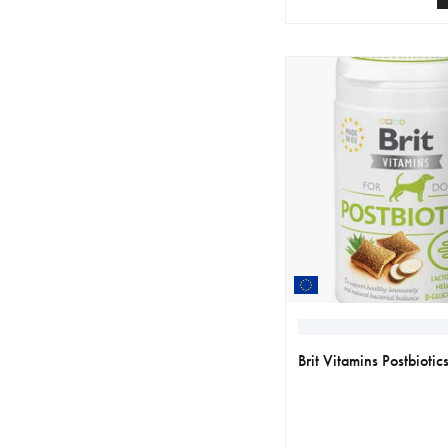
nykyinen hinta 12.99 
Brit Vitamins Postbioti