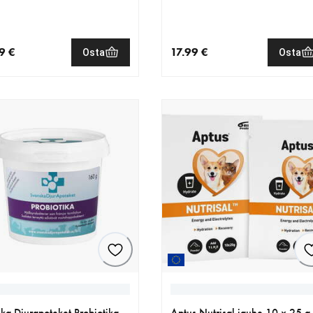
9 €
17.99 €
Osta
Osta
nen hinta 42.99 €
nykyinen hinta 17.99 €
ka Djurapoteket Probiotika
Aptus Nutrisal jauhe 10 x 25 g