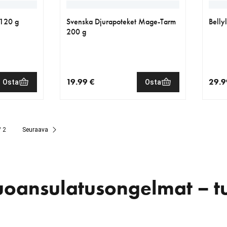
 120 g
Svenska Djurapoteket Mage-Tarm
Belly
200 g
19.99 €
29.9
Osta
Osta
€
nykyinen hinta 19.99 €
nykyi
/ 2
Seuraava
uoansulatusongelmat – tu