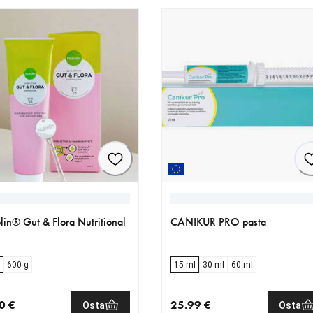
lin® Gut & Flora Nutritional
CANIKUR PRO pasta
600 g
15 ml
30 ml
60 ml
0 €
25.99 €
Osta
Osta