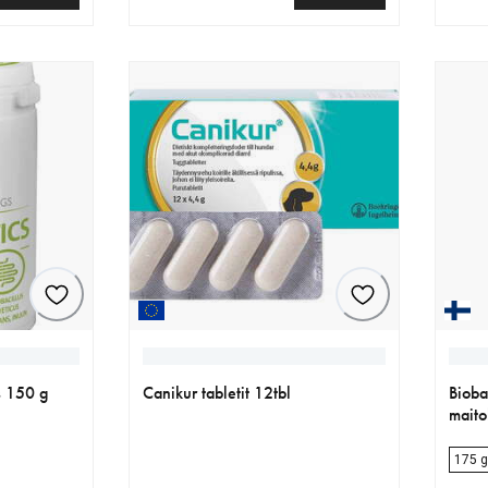
€
nykyinen hinta 13.99 €
nykyi
cs 150 g
Canikur tabletit 12tbl
Bioba
maito
175 