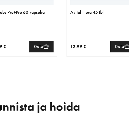
labs Pre+Pro 60 kapselia
Avital Flora 45 tbl
9 €
12.99 €
Osta
Osta
nen hinta 29.99 €
nykyinen hinta 12.99 €
nnista ja hoida