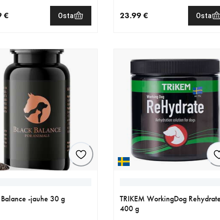
9 €
23.99 €
Osta
Osta
nen hinta 11.99 €
nykyinen hinta 23.99 €
 Balance -jauhe 30 g
TRIKEM WorkingDog Rehydrat
400 g