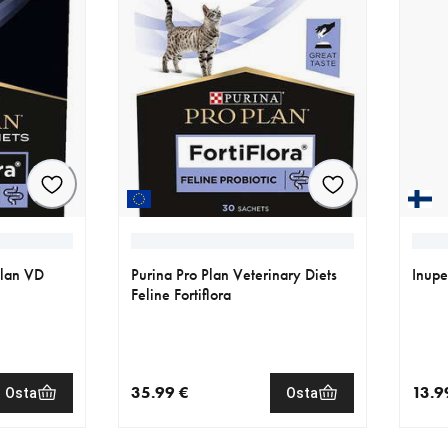
 Plan VD
Purina Pro Plan Veterinary Diets
Inupe
Feline Fortiflora
35.99 €
13.9
Osta
Osta
€
nykyinen hinta 35.99 €
nykyi