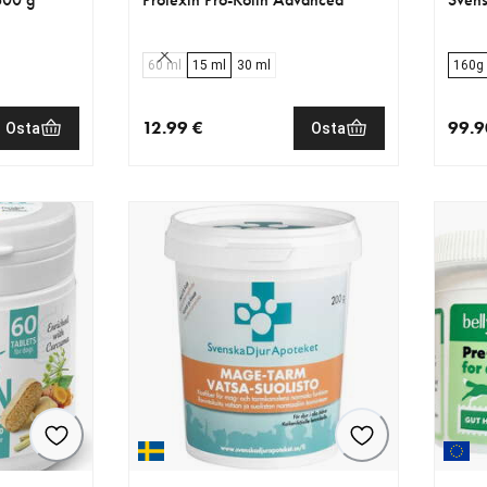
60 ml
15 ml
30 ml
160g
12.99 €
99.9
Osta
Osta
€
nykyinen hinta 12.99 €
nykyi