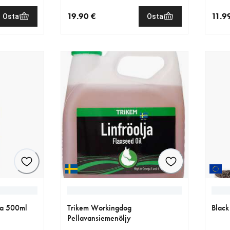
19.90 €
11.9
Osta
Osta
€
nykyinen hinta 19.90 €
nykyi
va 500ml
Trikem Workingdog
Black
Pellavansiemenöljy