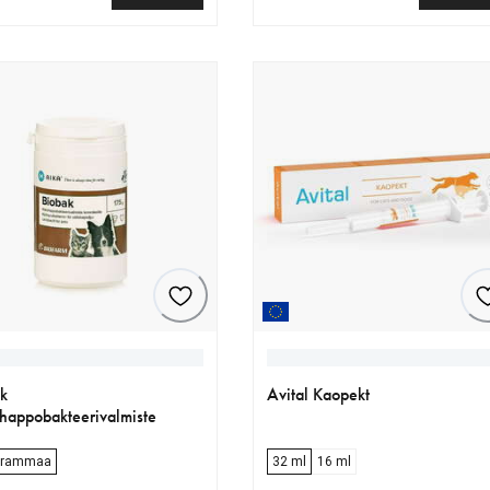
nen hinta 34.90 €
nykyinen hinta 25.99 €
k
Avital Kaopekt
happobakteerivalmiste
grammaa
32 ml
16 ml