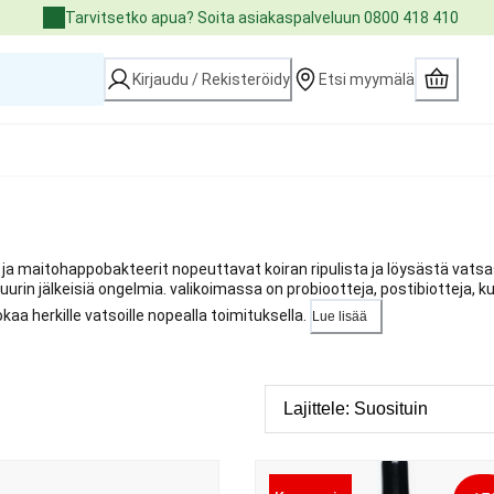
Tarvitsetko apua? Soita asiakaspalveluun 0800 418 410
Kirjaudu / Rekisteröidy
Etsi myymälä
t ja maitohappobakteerit nopeuttavat koiran ripulista ja löysästä vats
uurin jälkeisiä ongelmia. valikoimassa on probiootteja, postibiotteja, ku
okaa herkille vatsoille nopealla toimituksella.
Lue lisää