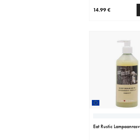
14.99 €
nykyinen hinta 14.99 
Eat Rustic Lampaanras