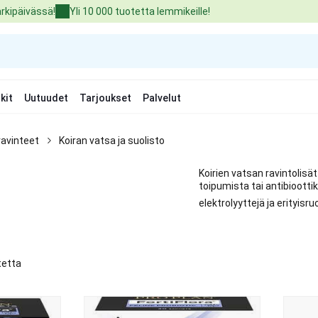
arkipäivässä!
Yli 10 000 tuotetta lemmikeille!
kit
Uutuudet
Tarjoukset
Palvelut
äravinteet
Koiran vatsa ja suolisto
Koirien vatsan ravintolisä
toipumista tai antibioottik
elektrolyyttejä ja erityisru
tetta