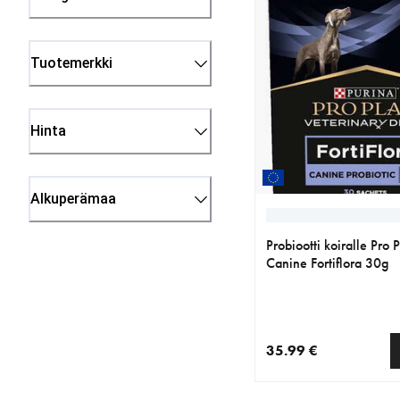
Tuotemerkki
Hinta
Alkuperämaa
Probiootti koiralle Pro
Canine Fortiflora 30g
35.99 €
nykyinen hinta 35.99 