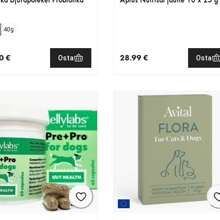
40g
0 €
28.99 €
Osta
Osta
nen hinta 99.90 €
nykyinen hinta 28.99 €