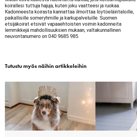
koirallesi tuttuja hajuja, kuten joku vaatteesi ja ruokaa.
Kadonneesta koirasta kannattaa ilmoittaa löytöeläintaloille,
paikallisille someryhmille ja karkupalveluille. Suomen
etsijäkoirat etsivät vapaaehtoisten voimin kadonneita
lemmikkejä mahdollisuuksien mukaan, valtakunnallinen
neuvontanumero on 040 9685 985.
Ohita
Tutustu myös näihin artikkeleihin
karuselli
: Liittyvät artikkelit