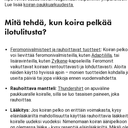
Lue lisää
koiran paukkuarkuudesta.
Mitä tehdä, kun koira pelkää
ilotulitusta?
Feromonivalmisteet ja rauhoittavat tuotteet
:
Koiran pelko
voi lievittää feromonivalmisteilla, kuten
Adaptililla
, tai
lisäravinteilla, kuten
Zylkene
-kapseleilla. Feromonit
vaikuttavat koiraan rentouttavasti ja lohduttavasti. Aloita
näiden käyttö hyvissä ajoin – monien tuotteiden kohdalla j
useita päiviä tai jopa viikkoja ennen vuodenvaihdetta.
Rauhoittava mantteli:
Thundershirt
on apuväline
paukkuaralle koiralle, sillä se luo tasaisen paineen, joka
rauhoittaa.
Lääkitys:
Jos koiran pelko on erittäin voimakasta, kysy
eläinlääkäriltä mahdollisuutta käyttää rauhoittavia lääkkei
koiralle uudeksi vuodeksi. Nimenomaan koiran äänipelkoon
on olemassa lääke - kysy reseptiä
eläinlääkäriltä
. Mikäli ol