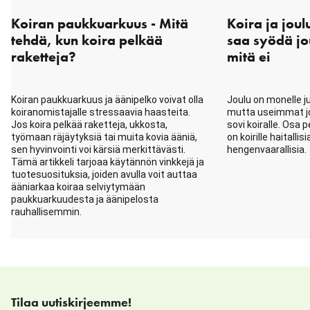
Koiran paukkuarkuus - Mitä
Koira ja joul
tehdä, kun koira pelkää
saa syödä jo
raketteja?
mitä ei
Koiran paukkuarkuus ja äänipelko voivat olla
Joulu on monelle ju
koiranomistajalle stressaavia haasteita.
mutta useimmat jo
Jos koira pelkää raketteja, ukkosta,
sovi koiralle. Osa p
työmaan räjäytyksiä tai muita kovia ääniä,
on koirille haitallisi
sen hyvinvointi voi kärsiä merkittävästi.
hengenvaarallisia.
Tämä artikkeli tarjoaa käytännön vinkkejä ja
tuotesuosituksia, joiden avulla voit auttaa
ääniarkaa koiraa selviytymään
paukkuarkuudesta ja äänipelosta
rauhallisemmin.
Tilaa uutiskirjeemme!