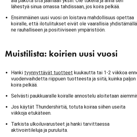
älä pakota sitä jäämään yksin. Ole tukena ja anna sen
lähestyä sinua omassa tahdissaan, jos koira pelkää.
Ensimmäinen uusi vuosi on loistava mahdollisuus opettaa
koiralle, että ilotulitukset eivät ole vaarallisia yhdistämällä
ne rauhalliseen ja positiiviseen ympäristöön.
Muistilista: koirien uusi vuosi
Hanki
tyynnyttävät tuotteet
kuukautta tai 1-2 viikkoa enn
vuodenvaihdetta riippuen tuotteesta ja siitä, kuinka paljon
koira pelkää.
Selvästi paukkuaralle koiralle annostelu aloitetaan aiemmi
Jos käytät Thundershirtiä, totuta koiraa siihen useita
viikkoja etukäteen.
Tarkista ulkoiluvarusteet ja hanki tarvittaessa
aktivointileluja ja puruluita.