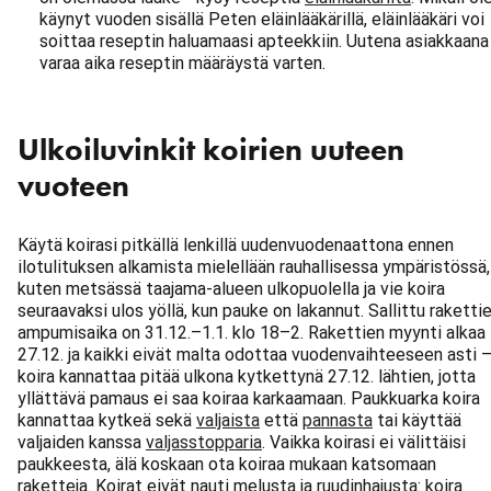
käynyt vuoden sisällä Peten eläinlääkärillä, eläinlääkäri voi
soittaa reseptin haluamaasi apteekkiin. Uutena asiakkaana
varaa aika reseptin määräystä varten.
Ulkoiluvinkit koirien uuteen
vuoteen
Käytä koirasi pitkällä lenkillä uudenvuodenaattona ennen
ilotulituksen alkamista mielellään rauhallisessa ympäristössä,
kuten metsässä taajama-alueen ulkopuolella ja vie koira
seuraavaksi ulos yöllä, kun pauke on lakannut. Sallittu raketti
ampumisaika on 31.12.–1.1. klo 18–2. Rakettien myynti alkaa
27.12. ja kaikki eivät malta odottaa vuodenvaihteeseen asti 
koira kannattaa pitää ulkona kytkettynä 27.12. lähtien, jotta
yllättävä pamaus ei saa koiraa karkaamaan. Paukkuarka koira
kannattaa kytkeä sekä
valjaista
että
pannasta
tai käyttää
valjaiden kanssa
valjasstopparia
. Vaikka koirasi ei välittäisi
paukkeesta, älä koskaan ota koiraa mukaan katsomaan
raketteja. Koirat eivät nauti melusta ja ruudinhajusta: koira