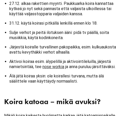
27.12. alkaa rakettien myynti. Paukkuarka koira kannattaa
kytkeä jo nyt sekä pannasta että valjaista ulkoillessa tai
käyttää valjasstopparia valjaiden kanssa.
31.12. käytä koirasi pitkällä lenkillä ennen klo 18.
Sulje verhot ja peitä ilotuksen ääni: pidä tv päällä, soita
musiikkia, käytä kodinkoneita.
Järjestä koiralle turvallinen pakopaikka, esim. kulkuaukost
avattu kevythäkki verhot alhaalla.
Aktivoi koiraa esim. älypelillä ja aktivointileluilla, järjestä
namietsintää, tee
nose workia
ja anna puruluu järsittäväksi.
Älä jätä koiraa yksin: ole koirallesi turvana, mutta älä
säälittele vaan käyttäydy normaalisti.
Koira katoaa – mikä avuksi?
Mikäli koira kaikesta huolimatta karkaa, jätä katoamispaikalle