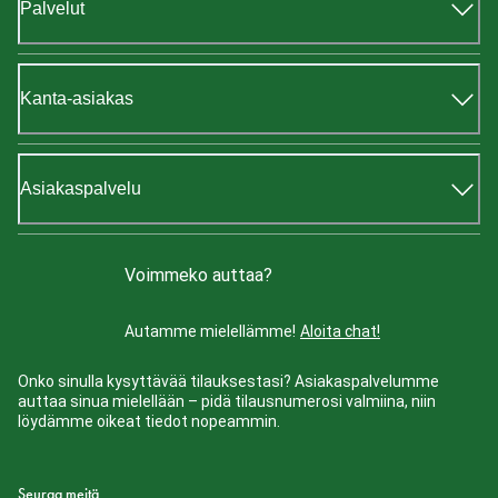
Palvelut
Kanta-asiakas
Asiakaspalvelu
Voimmeko auttaa?
Autamme mielellämme!
Aloita chat!
Onko sinulla kysyttävää tilauksestasi? Asiakaspalvelumme
auttaa sinua mielellään – pidä tilausnumerosi valmiina, niin
löydämme oikeat tiedot nopeammin.
Seuraa meitä