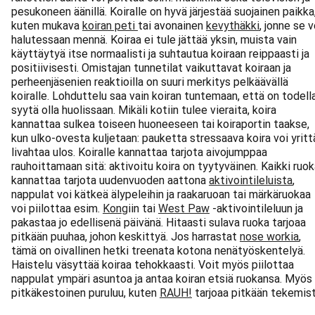
pesukoneen äänillä. Koiralle on hyvä järjestää suojainen paikka
kuten mukava
koiran peti
tai avonainen
kevythäkki
, jonne se v
halutessaan mennä. Koiraa ei tule jättää yksin, muista vain
käyttäytyä itse normaalisti ja suhtautua koiraan reippaasti ja
positiivisesti. Omistajan tunnetilat vaikuttavat koiraan ja
perheenjäsenien reaktioilla on suuri merkitys pelkäävällä
koiralle. Lohduttelu saa vain koiran tuntemaan, että on todell
syytä olla huolissaan. Mikäli kotiin tulee vieraita, koira
kannattaa sulkea toiseen huoneeseen tai koiraportin taakse,
kun ulko-ovesta kuljetaan: pauketta stressaava koira voi yritt
livahtaa ulos. Koiralle kannattaa tarjota aivojumppaa
rauhoittamaan sitä: aktivoitu koira on tyytyväinen. Kaikki ruo
kannattaa tarjota uudenvuoden aattona
aktivointileluista
,
nappulat voi kätkeä älypeleihin ja raakaruoan tai märkäruokaa
voi piilottaa esim.
Kong
iin tai
West Paw
-aktivointileluun ja
pakastaa jo edellisenä päivänä. Hitaasti sulava ruoka tarjoaa
pitkään puuhaa, johon keskittyä. Jos harrastat
nose workia
,
tämä on oivallinen hetki treenata kotona nenätyöskentelyä.
Haistelu väsyttää koiraa tehokkaasti. Voit myös piilottaa
nappulat ympäri asuntoa ja antaa koiran etsiä ruokansa. Myös
pitkäkestoinen puruluu, kuten
RAUH!
tarjoaa pitkään tekemist