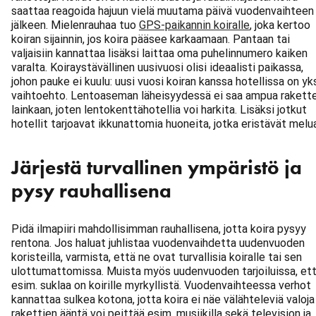
saattaa reagoida hajuun vielä muutama päivä vuodenvaihteen
jälkeen. Mielenrauhaa tuo
GPS-paikannin koiralle
, joka kertoo
koiran sijainnin, jos koira pääsee karkaamaan. Pantaan tai
valjaisiin kannattaa lisäksi laittaa oma puhelinnumero kaiken
varalta. Koiraystävällinen uusivuosi olisi ideaalisti paikassa,
johon pauke ei kuulu: uusi vuosi koiran kanssa hotellissa on yk
vaihtoehto. Lentoaseman läheisyydessä ei saa ampua rakette
lainkaan, joten lentokenttähotellia voi harkita. Lisäksi jotkut
hotellit tarjoavat ikkunattomia huoneita, jotka eristävät melu
Järjestä turvallinen ympäristö ja
pysy rauhallisena
Pidä ilmapiiri mahdollisimman rauhallisena, jotta koira pysyy
rentona. Jos haluat juhlistaa vuodenvaihdetta uudenvuoden
koristeilla, varmista, että ne ovat turvallisia koiralle tai sen
ulottumattomissa. Muista myös uudenvuoden tarjoiluissa, et
esim. suklaa on koirille myrkyllistä. Vuodenvaihteessa verhot
kannattaa sulkea kotona, jotta koira ei näe välähteleviä valoja 
rakettien ääntä voi peittää esim. musiikilla sekä television ja