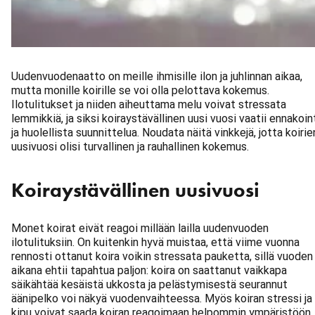
Uudenvuodenaatto on meille ihmisille ilon ja juhlinnan aikaa,
mutta monille koirille se voi olla pelottava kokemus.
Ilotulitukset ja niiden aiheuttama melu voivat stressata
lemmikkiä, ja siksi koiraystävällinen uusi vuosi vaatii ennakoin
ja huolellista suunnittelua. Noudata näitä vinkkejä, jotta koirie
uusivuosi olisi turvallinen ja rauhallinen kokemus.
Koiraystävällinen uusivuosi
Monet koirat eivät reagoi millään lailla uudenvuoden
ilotulituksiin. On kuitenkin hyvä muistaa, että viime vuonna
rennosti ottanut koira voikin stressata pauketta, sillä vuoden
aikana ehtii tapahtua paljon: koira on saattanut vaikkapa
säikähtää kesäistä ukkosta ja pelästymisestä seurannut
äänipelko voi näkyä vuodenvaihteessa. Myös koiran stressi ja
kipu voivat saada koiran reagoimaan helpommin ympäristöön.