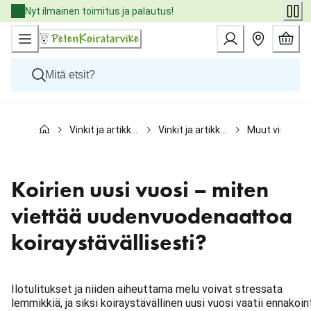
Skip
Nyt ilmainen toimitus ja palautus!
to
Content
Koirat
Vinkit ja artikkelit
Vinkit ja artikkelit koirille
Muut vinkit
Kissat
Pieneläimet
Eläinlääkäriruoat
Tuotemerkit
Koirien uusi vuosi – miten
Uutuudet
Tarjoukset
viettää uudenvuodenaattoa
Palvelut
koiraystävällisesti?
Ilotulitukset ja niiden aiheuttama melu voivat stressata
lemmikkiä, ja siksi koiraystävällinen uusi vuosi vaatii ennakoin