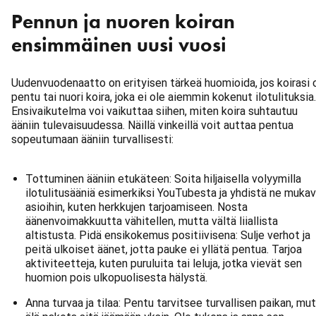
Pennun ja nuoren koiran
ensimmäinen uusi vuosi
Uudenvuodenaatto on erityisen tärkeä huomioida, jos koirasi 
pentu tai nuori koira, joka ei ole aiemmin kokenut ilotulituksia.
Ensivaikutelma voi vaikuttaa siihen, miten koira suhtautuu
ääniin tulevaisuudessa. Näillä vinkeillä voit auttaa pentua
sopeutumaan ääniin turvallisesti:
Tottuminen ääniin etukäteen: Soita hiljaisella volyymilla
ilotulitusääniä esimerkiksi YouTubesta ja yhdistä ne mukav
asioihin, kuten herkkujen tarjoamiseen. Nosta
äänenvoimakkuutta vähitellen, mutta vältä liiallista
altistusta. Pidä ensikokemus positiivisena: Sulje verhot ja
peitä ulkoiset äänet, jotta pauke ei yllätä pentua. Tarjoa
aktiviteetteja, kuten puruluita tai leluja, jotka vievät sen
huomion pois ulkopuolisesta hälystä.
Anna turvaa ja tilaa: Pentu tarvitsee turvallisen paikan, mu