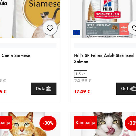
 Canin Siamese
Hill's SP Feline Adult Sterilised
Salmon
1,5 kg
9 €
24.99 €
Osta
Osta
5 €
17.49 €
nen hinta 33.35 €
eräinen hinta 41.69 €
nykyinen hinta 17.49 €
alkuperäinen hinta 24.99 €
panja
-30%
Kampanja
-3