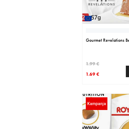
Gourmet Revelations B
1.99 €
1.69 €
nykyinen hinta 1.69 €
alkuperäinen hinta 1.
Kampanja