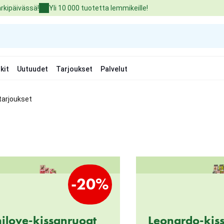
arkipäivässä!
Yli 10 000 tuotetta lemmikeille!
kit
Uutuudet
Tarjoukset
Palvelut
tarjoukset
-20%
ilove-kissanruoat
Leonardo-kis