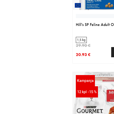
Hill's SP Feline Adult 
1,5 kg
29.90 €
20.93 €
nykyinen hinta 20.93 
alkuperäinen hinta 29
Kampanja
12 kpl -15 %