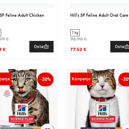
s SP Feline Adult Chicken
Hill's SP Feline Adult Oral Care
7 kg
99 €
96.90 €
Osta
Osta
9 €
77.52 €
nen hinta 83.19 €
eräinen hinta 103.99 €
nykyinen hinta 77.52 €
alkuperäinen hinta 96.90 €
panja
-30%
Kampanja
-3