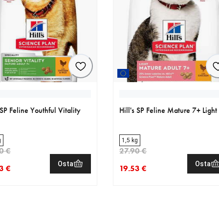
 SP Feline Youthful Vitality
Hill's SP Feline Mature 7+ Light
g
1,5 kg
0 €
27.90 €
Osta
Osta
3 €
19.53 €
nen hinta 20.93 €
eräinen hinta 29.90 €
nykyinen hinta 19.53 €
alkuperäinen hinta 27.90 €