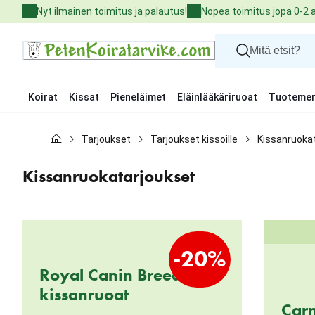
Skip
Nyt ilmainen toimitus ja palautus!
Nopea toimitus jopa 0-2 
to
Content
Koirat
Kissat
Pieneläimet
Eläinlääkäriruoat
Tuotemer
Koirat
Tarjoukset
Tarjoukset kissoille
Kissanruoka
Kissat
Pieneläimet
Eläinlääkäriruoat
Kissanruokatarjoukset
Tuotemerkit
Uutuudet
Tarjoukset
Palvelut
-20%
Royal Canin Breed -
kissanruoat
Carn