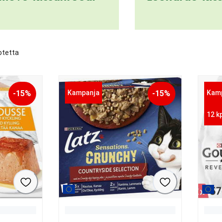
otetta
-15%
Kampanja
-15%
Kam
12 k