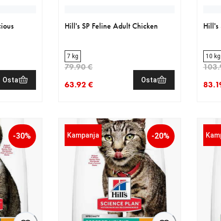
cious
Hill's SP Feline Adult Chicken
Hill'
7 kg
10 kg
79.90 €
103.
Osta
Osta
63.92 €
83.1
19 €
nykyinen hinta 63.92 €
alkuperäinen hinta 79.90 €
nykyi
alkup
-30%
Kampanja
-20%
Kam