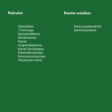
Palvelut
Kanta-asiakas
Eläinlääkäri
Kanta-asiakasehdot
Trimmaaja
Kantistarjoukset
Kynsienleikkaus
Koirahieronta
Koiran
itsepalvelupesula
Koiran fysioterapia
Eläintenkouluttaja
Ravitsemusneuvoja
Palveluiden ehdot