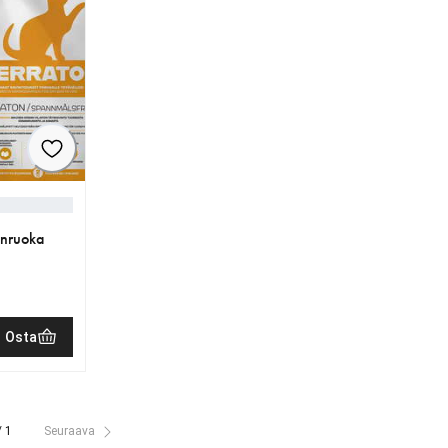
anruoka
Osta
/ 1
Seuraava