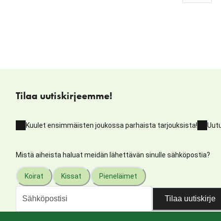
Tilaa uutiskirjeemme!
Kuulet ensimmäisten joukossa parhaista tarjouksista!
Uutu
Mistä aiheista haluat meidän lähettävän sinulle sähköpostia?
Koirat
Kissat
Pieneläimet
Tilaa uutiskirje