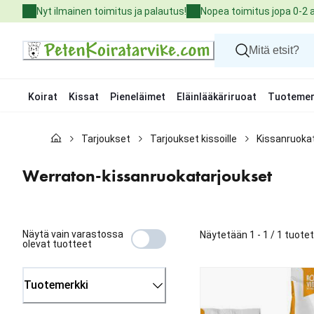
Skip
Nyt ilmainen toimitus ja palautus!
Nopea toimitus jopa 0-2 
to
Content
Koirat
Kissat
Pieneläimet
Eläinlääkäriruoat
Tuotemer
Koirat
Tarjoukset
Tarjoukset kissoille
Kissanruoka
Kissat
Pieneläimet
Eläinlääkäriruoat
Werraton-kissanruokatarjoukset
Tuotemerkit
Uutuudet
Tarjoukset
Palvelut
Näytä vain varastossa
Näytetään 1 - 1 / 1 tuote
olevat tuotteet
Tuotemerkki