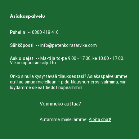
Asiakaspalvelu
Puhelin
--
0800 418 410
Sähköposti
--
info@petenkoiratarvike.com
Aukioloajat
--
Ma-ti ja to-pe 9.00 - 17.00, ke 10.00 - 17.00.
Viikonloppuisin suljettu.
Onko sinulla kysyttävää tilauksestasi? Asiakaspalvelumme
auttaa sinua mielellään – pidä tilausnumerosi valmiina, niin
löydämme oikeat tiedot nopeammin.
Voimmeko auttaa?
Autamme mielellämme!
Aloita chat!