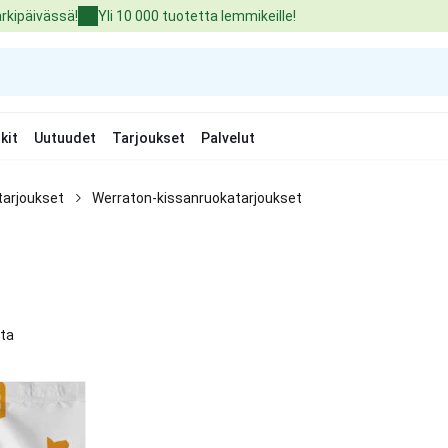
arkipäivässä!
Yli 10 000 tuotetta lemmikeille!
kit
Uutuudet
Tarjoukset
Palvelut
tarjoukset
Werraton-kissanruokatarjoukset
tta