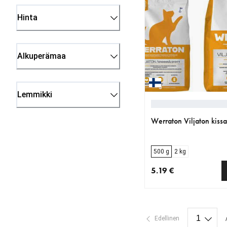
Hinta
Alkuperämaa
Lemmikki
Werraton Viljaton kiss
500 g
2 kg
5.19 €
nykyinen hinta 5.19 €
Edellinen