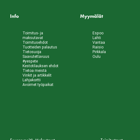
Info
Myymälät
Toimitus- ja
Espoo
maksutavat
Lahti
Toimitusehdot
Vantaa
Tuotteiden palautus
Raisio
Tietosuoja
Pirkkala
Saavutettavuus
Oulu
#yespete
Kestotilauksen ehdot
Tietoa meistä
Vinkit ja artikkelit
Lahjakortti
Avoimet työpaikat