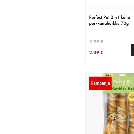
Perfect Pet 2in1 kana-
porkkanaherkku 70g
2.99 €
2.39 €
nykyinen hinta 2.39 €
alkuperäinen hinta 2.
Kampanja