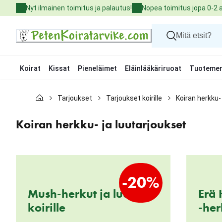
Skip
Nyt ilmainen toimitus ja palautus!
Nopea toimitus jopa 0-2 
to
Content
Koirat
Kissat
Pieneläimet
Eläinlääkäriruoat
Tuotemer
Koirat
Tarjoukset
Tarjoukset koirille
Koiran herkku-
Kissat
Pieneläimet
Eläinlääkäriruoat
Koiran herkku- ja luutarjoukset
Tuotemerkit
Uutuudet
Tarjoukset
Palvelut
-20%
Mush-herkut ja luut
Erä
koirille
-her