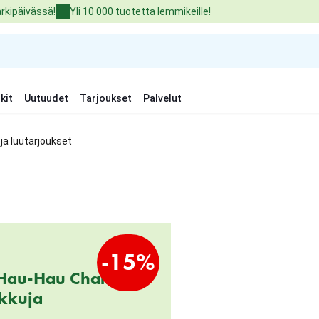
arkipäivässä!
Yli 10 000 tuotetta lemmikeille!
kit
Uutuudet
Tarjoukset
Palvelut
 ja luutarjoukset
-15%
 Hau-Hau Champion
kkuja