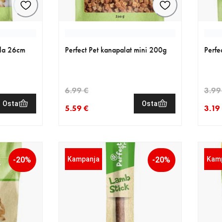
lla 26cm
Perfect Pet kanapalat mini 200g
Perfe
6.99 €
3.99
Osta
Osta
5.59 €
3.19
99 €
nykyinen hinta 5.59 €
alkuperäinen hinta 6.99 €
nykyi
alkup
-20%
Kampanja
-20%
Kam