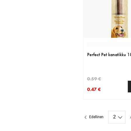
Perfect Pet kanatikku 
0.59 €
0.47 €
nykyinen hinta 0.47 €
alkuperäinen hinta 0.
Edellinen