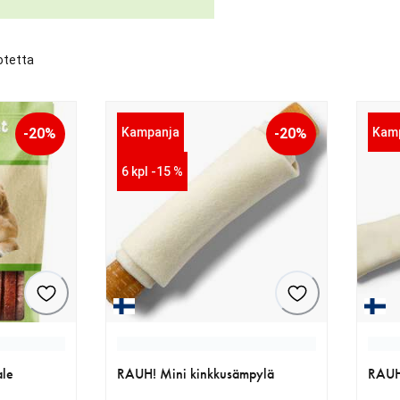
otetta
-20%
Kampanja
-20%
Kam
6 kpl -15 %
ale
RAUH! Mini kinkkusämpylä
RAUH!