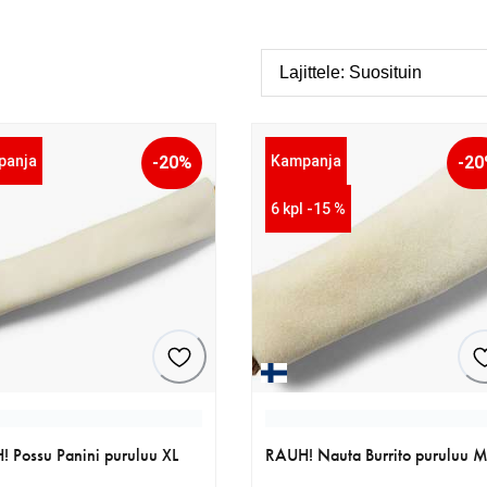
panja
-20%
Kampanja
-2
6 kpl -15 %
 Possu Panini puruluu XL
RAUH! Nauta Burrito puruluu 