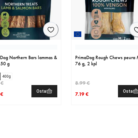
Dog Northern Bars lammas &
PrimaDog Rough Chews peura 
150 g
76 g, 2 kpl
400g
 €
8.99 €
Osta
Osta
 €
7.19 €
nen hinta 2.79 €
eräinen hinta 3.49 €
nykyinen hinta 7.19 €
alkuperäinen hinta 8.99 €