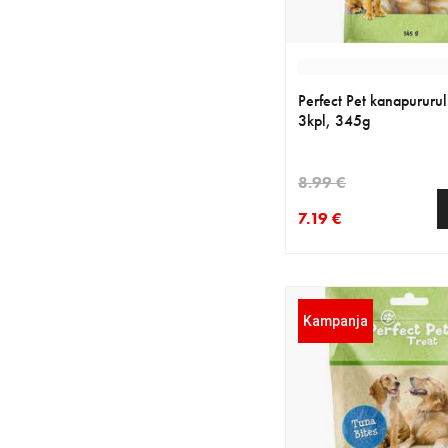
Perfect Pet kanapururu
3kpl, 345g
8.99 €
7.19 €
nykyinen hinta 7.19 €
alkuperäinen hinta 8.
Kampanja