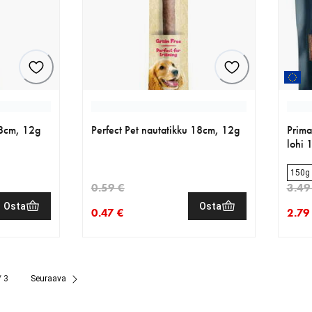
18cm, 12g
Perfect Pet nautatikku 18cm, 12g
Prima
lohi 
150g
0.59 €
3.49
Osta
Osta
0.47 €
2.79
59 €
nykyinen hinta 0.47 €
alkuperäinen hinta 0.59 €
nykyi
alkup
/ 3
Seuraava