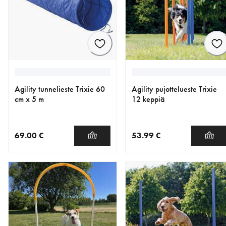
Agility tunnelieste Trixie 60
Agility pujottelueste Trixie
cm x 5 m
12 keppiä
69.00 €
53.99 €
nykyinen hinta 69.00 €
nykyinen hinta 53.99 €