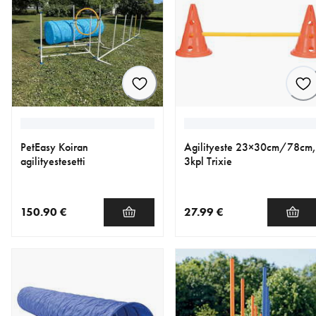
PetEasy Koiran
Agilityeste 23×30cm/78cm,
agilityestesetti
3kpl Trixie
150.90 €
27.99 €
nykyinen hinta 150.90 €
nykyinen hinta 27.99 €