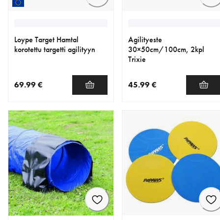
Loype Target Hamtal
Agilityeste
korotettu targetti agilityyn
30×50cm/100cm, 2kpl
Trixie
69.99 €
45.99 €
nykyinen hinta 69.99 €
nykyinen hinta 45.99 €