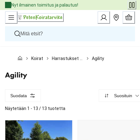
Skip
Nyt ilmainen toimitus ja palautus!
to
Content
Koirat
Koirat
Harrastukset ja koulutus
Agility
Kissat
Pieneläimet
Eläinlääkäriruoat
Agility
Tuotemerkit
Uutuudet
Tarjoukset
Suodata
Suosituin
Palvelut
Näytetään 1 - 13 / 13 tuotetta