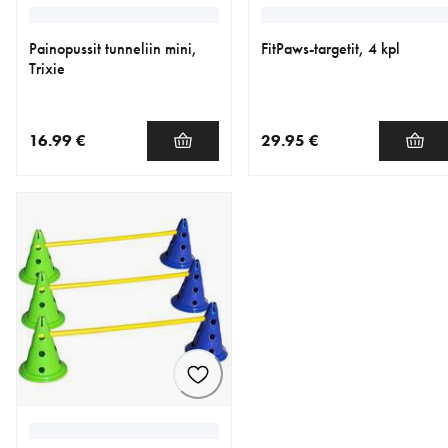
Painopussit tunneliin mini,
FitPaws-targetit, 4 kpl
Trixie
16.99 €
29.95 €
nykyinen hinta 16.99 €
nykyinen hinta 29.95 €