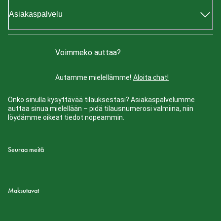
Asiakaspalvelu
Voimmeko auttaa?
Autamme mielellämme!
Aloita chat!
Onko sinulla kysyttävää tilauksestasi? Asiakaspalvelumme
auttaa sinua mielellään – pidä tilausnumerosi valmiina, niin
löydämme oikeat tiedot nopeammin.
Seuraa meitä
Maksutavat