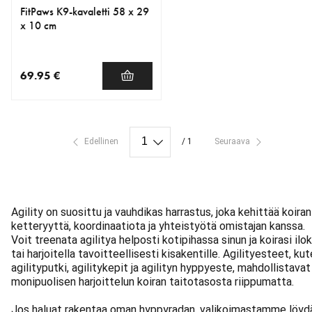
FitPaws K9-kavaletti 58 x 29
x 10 cm
69.95 €
nykyinen hinta 69.95 €
Edellinen
/ 1
Seuraava
Agility on suosittu ja vauhdikas harrastus, joka kehittää koiran
ketteryyttä, koordinaatiota ja yhteistyötä omistajan kanssa.
Voit treenata agilitya helposti kotipihassa sinun ja koirasi ilok
tai harjoitella tavoitteellisesti kisakentille. Agilityesteet, ku
agilityputki, agilitykepit ja agilityn hyppyeste, mahdollistavat
monipuolisen harjoittelun koiran taitotasosta riippumatta.
Jos haluat rakentaa oman hyppyradan, valikoimastamme löyd