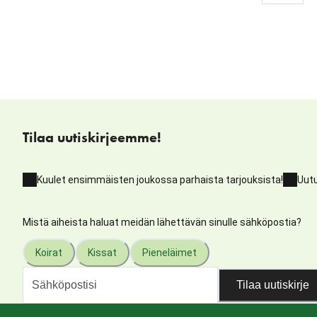
Tilaa uutiskirjeemme!
Kuulet ensimmäisten joukossa parhaista tarjouksista!
Uutu
Mistä aiheista haluat meidän lähettävän sinulle sähköpostia?
Koirat
Kissat
Pieneläimet
Tilaa uutiskirje