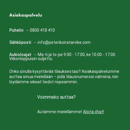
Asiakaspalvelu
Puhelin
--
0800 418 410
Sähköposti
--
info@petenkoiratarvike.com
Aukioloajat
--
Ma-ti ja to-pe 9.00 - 17.00, ke 10.00 - 17.00.
Viikonloppuisin suljettu.
Onko sinulla kysyttävää tilauksestasi? Asiakaspalvelumme
auttaa sinua mielellään – pidä tilausnumerosi valmiina, niin
löydämme oikeat tiedot nopeammin.
Voimmeko auttaa?
Autamme mielellämme!
Aloita chat!