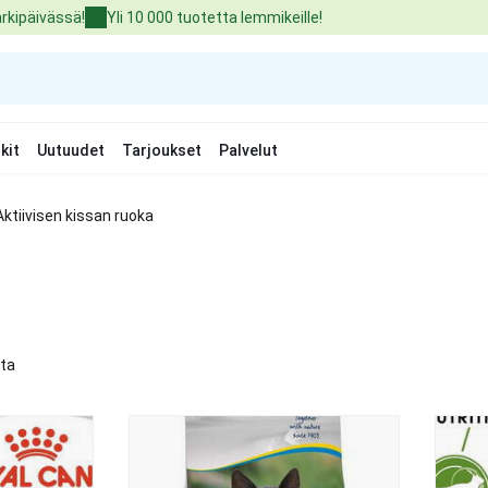
arkipäivässä!
Yli 10 000 tuotetta lemmikeille!
kit
Uutuudet
Tarjoukset
Palvelut
Aktiivisen kissan ruoka
tta