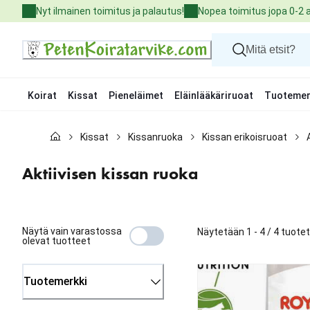
Skip
Nyt ilmainen toimitus ja palautus!
Nopea toimitus jopa 0-2 
to
Content
Koirat
Kissat
Pieneläimet
Eläinlääkäriruoat
Tuotemer
Koirat
Kissat
Kissanruoka
Kissan erikoisruoat
Kissat
Pieneläimet
Eläinlääkäriruoat
Aktiivisen kissan ruoka
Tuotemerkit
Uutuudet
Tarjoukset
Palvelut
Näytä vain varastossa
Näytetään 1 - 4 / 4 tuote
olevat tuotteet
Tuotemerkki