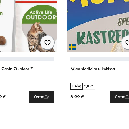
 Canin Outdoor 7+
Mjau steriloitu ulkokissa
1,4 kg
2,8 kg
9 €
8.99 €
Osta
Osta
nen hinta 32.99 €
nykyinen hinta 8.99 €