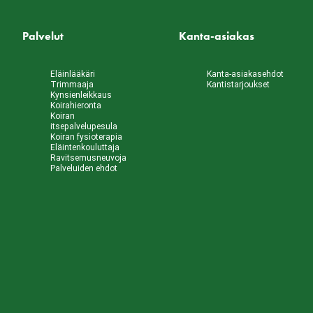
Palvelut
Kanta-asiakas
Eläinlääkäri
Kanta-asiakasehdot
Trimmaaja
Kantistarjoukset
Kynsienleikkaus
Koirahieronta
Koiran
itsepalvelupesula
Koiran fysioterapia
Eläintenkouluttaja
Ravitsemusneuvoja
Palveluiden ehdot