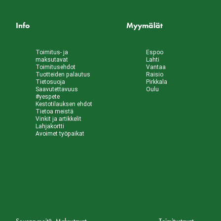
Info
Myymälät
Toimitus- ja
Espoo
maksutavat
Lahti
Toimitusehdot
Vantaa
Tuotteiden palautus
Raisio
Tietosuoja
Pirkkala
Saavutettavuus
Oulu
#yespete
Kestotilauksen ehdot
Tietoa meistä
Vinkit ja artikkelit
Lahjakortti
Avoimet työpaikat