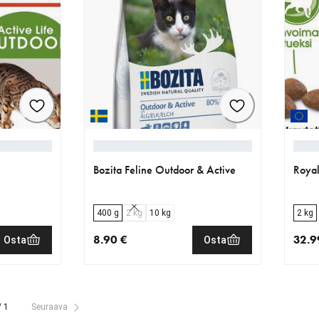
Bozita Feline Outdoor & Active
Royal
400 g
2 kg
10 kg
2 kg
8.90 €
32.9
Osta
Osta
nykyinen hinta 8.90 €
nykyi
/ 1
Seuraava