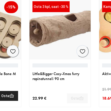
-15%
Osta 3 kpl, saat -30 %
Kam
fle Bone M
Little&Bigger Cosy-Xmas furry
Aktiv
rapinatunneli 90 cm
21.9
Osta
22.99 €
18.6
Osta
€
.99 €
nykyinen hinta 22.99 €
nykyi
alkup