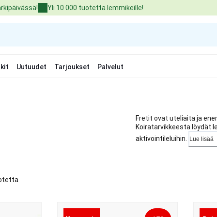
arkipäivässä!
Yli 10 000 tuotetta lemmikeille!
kit
Uutuudet
Tarjoukset
Palvelut
Fretit ovat uteliaita ja en
Koiratarvikkeesta löydät lel
aktivointileluihin.
Lue lisää
otetta