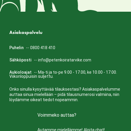
Asiakaspalvelu
Puhelin
--
0800 418 410
Sähköposti
--
info@petenkoiratarvike.com
Aukioloajat
--
Ma-ti ja to-pe 9.00 - 17.00, ke 10.00 - 17.00.
Viikonloppuisin suljettu.
Onko sinulla kysyttävää tilauksestasi? Asiakaspalvelumme
auttaa sinua mielellään – pidä tilausnumerosi valmiina, niin
löydämme oikeat tiedot nopeammin.
Voimmeko auttaa?
Autamme mielellämme!
Aloita chat!