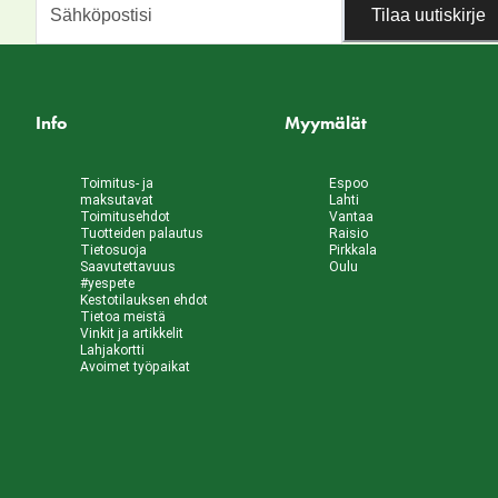
Tilaa uutiskirje
Info
Myymälät
Toimitus- ja
Espoo
maksutavat
Lahti
Toimitusehdot
Vantaa
Tuotteiden palautus
Raisio
Tietosuoja
Pirkkala
Saavutettavuus
Oulu
#yespete
Kestotilauksen ehdot
Tietoa meistä
Vinkit ja artikkelit
Lahjakortti
Avoimet työpaikat