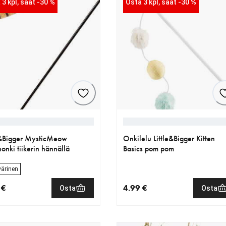
 3 kpl, saat -30 %
Osta 3 kpl, saat -30 %
e&Bigger MysticMeow
Onkilelu Little&Bigger Kitten
nonki tiikerin hännällä
Basics pom pom
ärinen
 €
4.99 €
Osta
Osta
nen hinta 4.99 €
nykyinen hinta 4.99 €