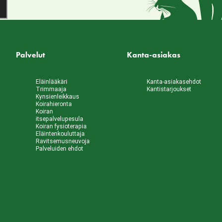
Palvelut
Kanta-asiakas
Eläinlääkäri
Kanta-asiakasehdot
Trimmaaja
Kantistarjoukset
Kynsienleikkaus
Koirahieronta
Koiran
itsepalvelupesula
Koiran fysioterapia
Eläintenkouluttaja
Ravitsemusneuvoja
Palveluiden ehdot