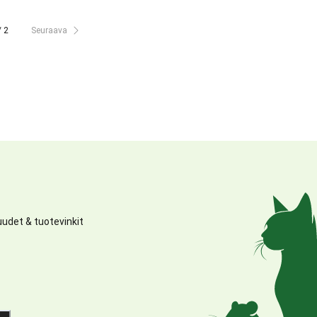
/ 2
Seuraava
udet & tuotevinkit