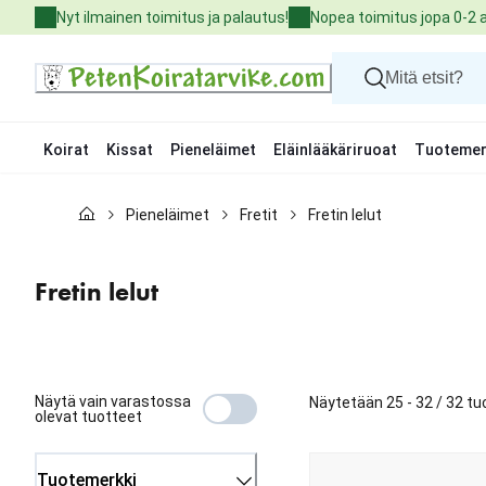
Skip
Nyt ilmainen toimitus ja palautus!
Nopea toimitus jopa 0-2 
to
Content
Koirat
Kissat
Pieneläimet
Eläinlääkäriruoat
Tuotemer
Koirat
Pieneläimet
Fretit
Fretin lelut
Kissat
Pieneläimet
Eläinlääkäriruoat
Fretin lelut
Tuotemerkit
Uutuudet
Tarjoukset
Palvelut
Näytä vain varastossa
Näytetään 25 - 32 / 32 tu
olevat tuotteet
Tuotemerkki