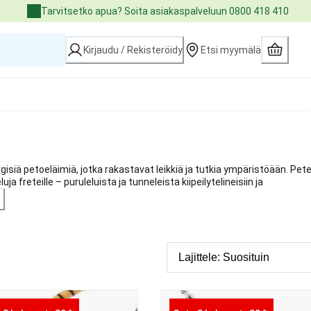
Tarvitsetko apua? Soita asiakaspalveluun 0800 418 410
Kirjaudu / Rekisteröidy
Etsi myymälä
ergisiä petoeläimiä, jotka rakastavat leikkiä ja tutkia ympäristöään. Pet
uja freteille – puruleluista ja tunneleista kiipeilytelineisiin ja