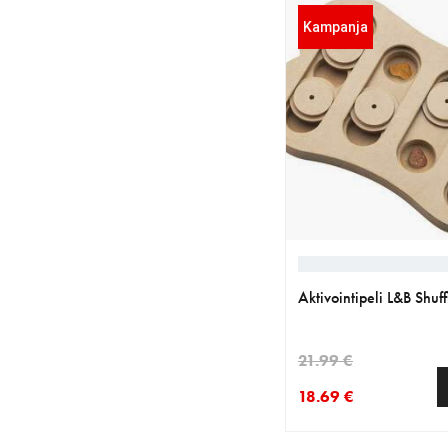
Kampanja
Aktivointipeli L&B Shuf
21.99 €
18.69 €
nykyinen hinta 18.69 
alkuperäinen hinta 21