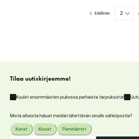
Edellinen
Tilaa uutiskirjeemme!
Kuulet ensimmäisten joukossa parhaista tarjouksista!
Uutu
Mistä aiheista haluat meidän lähettävän sinulle sähköpostia?
Koirat
Kissat
Pieneläimet