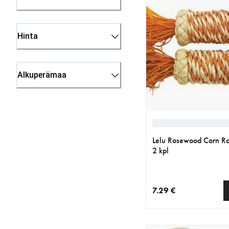
Hinta
Alkuperämaa
Lelu Rosewood Corn Rat
2 kpl
7.29 €
nykyinen hinta 7.29 €