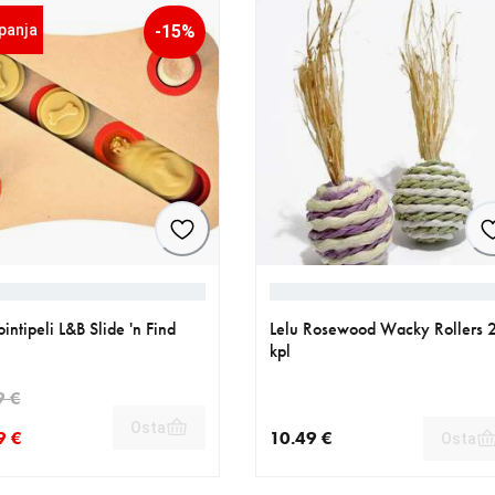
panja
-15%
ointipeli L&B Slide 'n Find
Lelu Rosewood Wacky Rollers 
kpl
9 €
Osta
9 €
10.49 €
Osta
nen hinta 18.69 €
eräinen hinta 21.99 €
nykyinen hinta 10.49 €