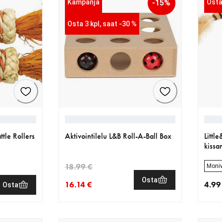
Kampanja
-15%
Osta
Osta 3 kpl, saat -30 %
tle Rollers
Aktivointilelu L&B Roll-A-Ball Box
Littl
kissa
18.99 €
Moniv
Osta
16.14 €
4.99
Osta
nykyinen hinta 16.14 €
alkuperäinen hinta 18.99 €
nykyi