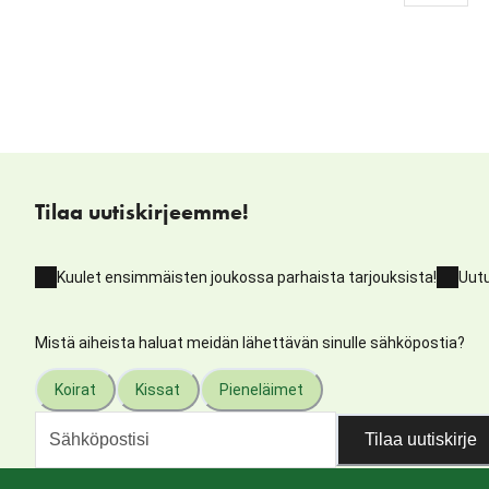
Tilaa uutiskirjeemme!
Kuulet ensimmäisten joukossa parhaista tarjouksista!
Uutu
Mistä aiheista haluat meidän lähettävän sinulle sähköpostia?
Koirat
Kissat
Pieneläimet
Tilaa uutiskirje