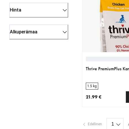
Hinta
Alkuperämaa
Thrive PremiumPlus Ka
1.5 kg
21.99 €
nykyinen hinta 21.99 
Edellinen