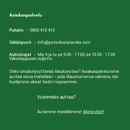
Asiakaspalvelu
Puhelin
--
0800 418 410
Sähköposti
--
info@petenkoiratarvike.com
Aukioloajat
--
Ma-ti ja to-pe 9.00 - 17.00, ke 10.00 - 17.00.
Viikonloppuisin suljettu.
Onko sinulla kysyttävää tilauksestasi? Asiakaspalvelumme
auttaa sinua mielellään – pidä tilausnumerosi valmiina, niin
löydämme oikeat tiedot nopeammin.
Voimmeko auttaa?
Autamme mielellämme!
Aloita chat!