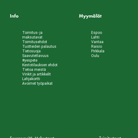
Info
Myymälät
Toimitus- ja
Espoo
maksutavat
Lahti
Toimitusehdot
Vantaa
Tuotteiden palautus
Raisio
Tietosuoja
Pirkkala
Saavutettavuus
Oulu
#yespete
Kestotilauksen ehdot
Tietoa meistä
Vinkit ja artikkelit
Lahjakortti
Avoimet työpaikat