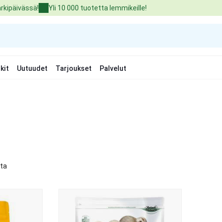
arkipäivässä!
Yli 10 000 tuotetta lemmikeille!
kit
Uutuudet
Tarjoukset
Palvelut
tta