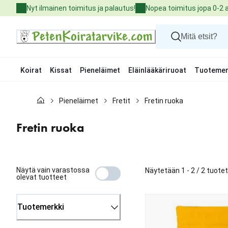
Skip
Nyt ilmainen toimitus ja palautus!
Nopea toimitus jopa 0-2 
to
Content
Koirat
Kissat
Pieneläimet
Eläinlääkäriruoat
Tuotemer
Koirat
Pieneläimet
Fretit
Fretin ruoka
Kissat
Pieneläimet
Eläinlääkäriruoat
Fretin ruoka
Tuotemerkit
Uutuudet
Tarjoukset
Palvelut
Näytä vain varastossa
Näytetään 1 - 2 / 2 tuote
olevat tuotteet
Tuotemerkki