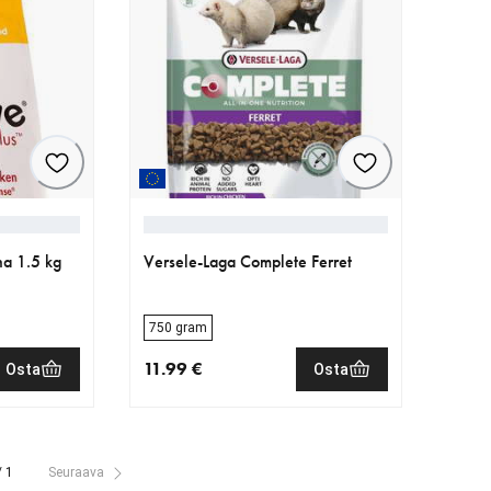
na 1.5 kg
Versele-Laga Complete Ferret
750 gram
11.99 €
Osta
Osta
€
nykyinen hinta 11.99 €
/ 1
Seuraava