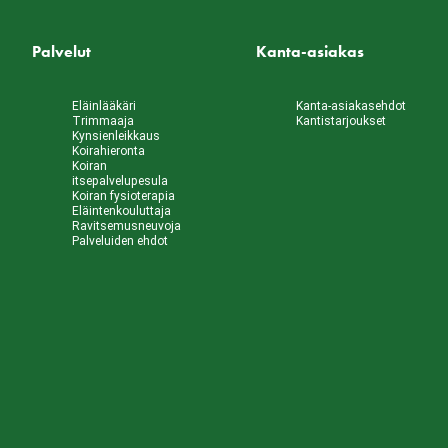
Palvelut
Kanta-asiakas
Eläinlääkäri
Kanta-asiakasehdot
Trimmaaja
Kantistarjoukset
Kynsienleikkaus
Koirahieronta
Koiran
itsepalvelupesula
Koiran fysioterapia
Eläintenkouluttaja
Ravitsemusneuvoja
Palveluiden ehdot