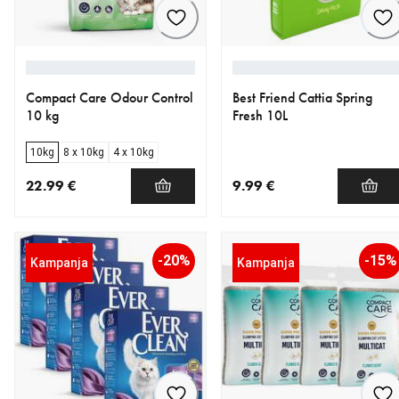
Compact Care Odour Control
Best Friend Cattia Spring
10 kg
Fresh 10L
10kg
8 x 10kg
4 x 10kg
22.99 €
9.99 €
nykyinen hinta 22.99 €
nykyinen hinta 9.99 €
-20%
-15%
Kampanja
Kampanja