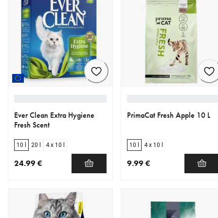
Ever Clean Extra Hygiene
PrimaCat Fresh Apple 10 L
Fresh Scent
10 l
20 l
4 x 10 l
10 l
4 x 10 l
24.99 €
9.99 €
nykyinen hinta 24.99 €
nykyinen hinta 9.99 €