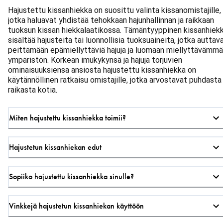
Hajustettu kissanhiekka on suosittu valinta kissanomistajille,
jotka haluavat yhdistää tehokkaan hajunhallinnan ja raikkaan
tuoksun kissan hiekkalaatikossa. Tämäntyyppinen kissanhiek
sisältää hajusteita tai luonnollisia tuoksuaineita, jotka auttav
peittämään epämiellyttäviä hajuja ja luomaan miellyttävämm
ympäristön. Korkean imukykynsä ja hajuja torjuvien
ominaisuuksiensa ansiosta hajustettu kissanhiekka on
käytännöllinen ratkaisu omistajille, jotka arvostavat puhdasta 
raikasta kotia.
Miten hajustettu kissanhiekka toimii?
Hajustetun kissanhiekan edut
Sopiiko hajustettu kissanhiekka sinulle?
Vinkkejä hajustetun kissanhiekan käyttöön