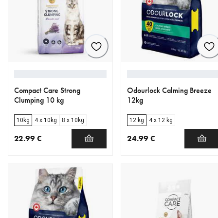
Compact Care Strong
Odourlock Calming Breeze
Clumping 10 kg
12kg
10kg
4 x 10kg
8 x 10kg
12 kg
4 x 12 kg
22.99 €
24.99 €
nykyinen hinta 22.99 €
nykyinen hinta 24.99 €