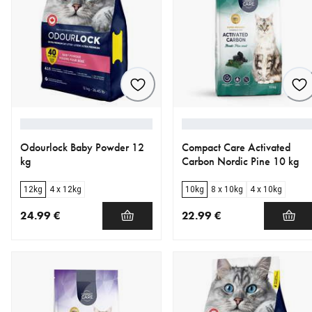
Odourlock Baby Powder 12
Compact Care Activated
kg
Carbon Nordic Pine 10 kg
12kg
4 x 12kg
10kg
8 x 10kg
4 x 10kg
24.99 €
22.99 €
nykyinen hinta 24.99 €
nykyinen hinta 22.99 €