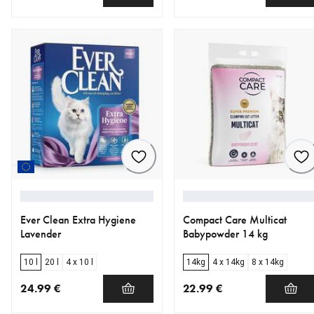
nykyinen hinta 24.99 €
nykyinen hinta 24.99 €
Ever Clean Extra Hygiene
Compact Care Multicat
Lavender
Babypowder 14 kg
10 l
20 l
4 x 10 l
14kg
4 x 14kg
8 x 14kg
24.99 €
22.99 €
nykyinen hinta 24.99 €
nykyinen hinta 22.99 €