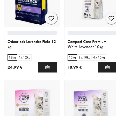
Odourlock Lavender Field 12
Compact Care Premium
kg
White Lavender 10kg
12kg
4 x 12kg
10kg
8 x 10kg
4 x 10kg
24.99 €
18.99 €
nykyinen hinta 24.99 €
nykyinen hinta 18.99 €