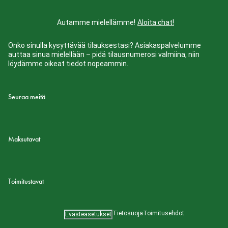
Autamme mielellämme!
Aloita chat!
Onko sinulla kysyttävää tilauksestasi? Asiakaspalvelumme
auttaa sinua mielellään – pidä tilausnumerosi valmiina, niin
löydämme oikeat tiedot nopeammin.
Seuraa meitä
Maksutavat
Toimitustavat
Tietosuoja
Toimitusehdot
Evästeasetukset