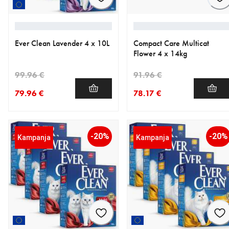
Ever Clean Lavender 4 x 10L
Compact Care Multicat
Flower 4 x 14kg
99.96 €
91.96 €
79.96 €
78.17 €
nykyinen hinta 79.96 €
alkuperäinen hinta 99.96 €
nykyinen hinta 78.17 €
alkuperäinen hinta 91.96 €
-20%
-20%
Kampanja
Kampanja