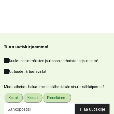
Tilaa uutiskirjeemme!
Kuulet ensimmäisten joukossa parhaista tarjouksista!
Uutuudet & tuotevinkit
Mistä aiheista haluat meidän lähettävän sinulle sähköpostia?
Koirat
Kissat
Pieneläimet
Tilaa uutiskirje