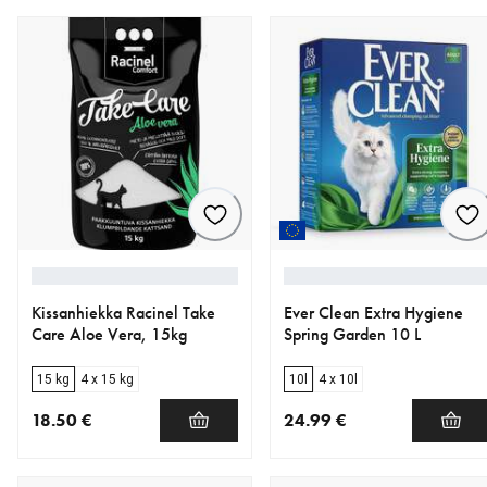
Kissanhiekka Racinel Take
Ever Clean Extra Hygiene
Care Aloe Vera, 15kg
Spring Garden 10 L
15 kg
4 x 15 kg
10l
4 x 10l
18.50 €
24.99 €
nykyinen hinta 18.50 €
nykyinen hinta 24.99 €