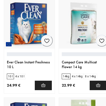
Ever Clean Instant Freshness
Compact Care Multicat
10 L
Flower 14 kg
10 l
4 x 10 l
14kg
4 x 14kg
8 x 14kg
24.99 €
22.99 €
nykyinen hinta 24.99 €
nykyinen hinta 22.99 €