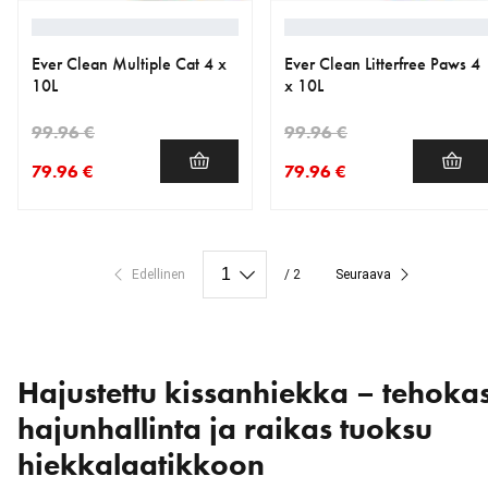
Ever Clean Multiple Cat 4 x
Ever Clean Litterfree Paws 4
10L
x 10L
99.96 €
99.96 €
79.96 €
79.96 €
nykyinen hinta 79.96 €
alkuperäinen hinta 99.96 €
nykyinen hinta 79.96 €
alkuperäinen hinta 99.96 €
Edellinen
/ 2
Seuraava
Hajustettu kissanhiekka – tehoka
hajunhallinta ja raikas tuoksu
hiekkalaatikkoon