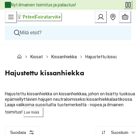
Skip
Nyt ilmainen toimitus ja palautus!
to
Content
Koirat
Kissat
Kissanhiekka
Hajustettu kissanhiekka
Kissat
Pieneläimet
Eläinlääkäriruoat
Hajustettu kissanhiekka
Tuotemerkit
Uutuudet
Tarjoukset
Hajustettu kissanhiekka on kissanhiekkaa, johon on lisätty tuoksua
Palvelut
epämiellyttävien hajujen neutraloimiseksi kissanhiekkalaatikossa.
Laaja valikoima suosituilta tuotemerkeiltä - nopea ja ilmainen
toimitus!
Lue lisää
Suodata
Suosituin