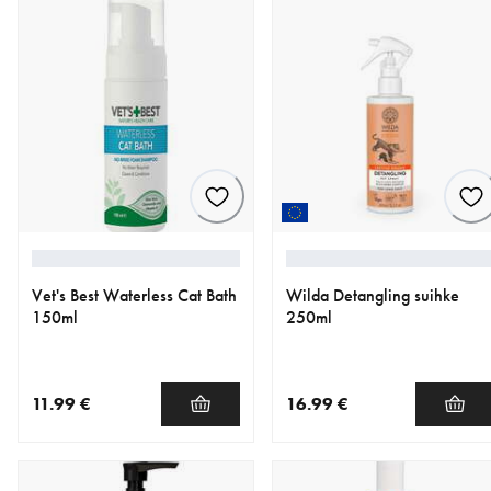
Vet's Best Waterless Cat Bath
Wilda Detangling suihke
150ml
250ml
11.99 €
16.99 €
nykyinen hinta 11.99 €
nykyinen hinta 16.99 €