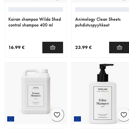
Koiran shampoo Wilda Shed
Animology Clean Sheets
control shampoo 400 ml
puhdistuspyyhkeet
16.99 €
23.99 €
nykyinen hinta 16.99 €
nykyinen hinta 23.99 €