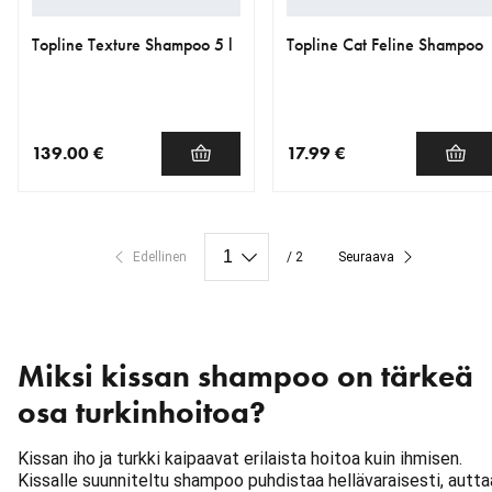
Topline Texture Shampoo 5 l
Topline Cat Feline Shampoo
139.00 €
17.99 €
nykyinen hinta 139.00 €
nykyinen hinta 17.99 €
Edellinen
/ 2
Seuraava
Miksi kissan shampoo on tärkeä
osa turkinhoitoa?
Kissan iho ja turkki kaipaavat erilaista hoitoa kuin ihmisen.
Kissalle suunniteltu shampoo puhdistaa hellävaraisesti, autta