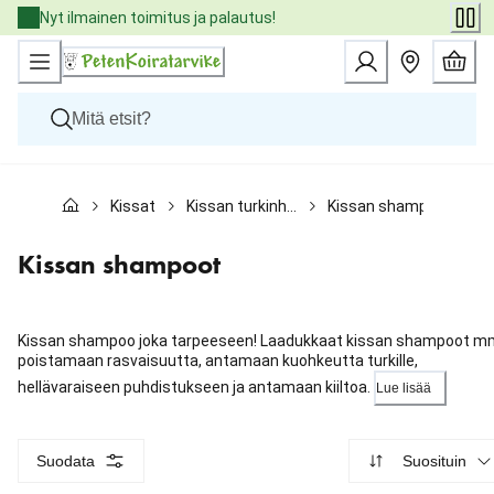
Skip
Nyt ilmainen toimitus ja palautus!
to
Content
Koirat
Kissat
Kissan turkinhoito
Kissan shampoot
Kissat
Pieneläimet
Eläinlääkäriruoat
Kissan shampoot
Tuotemerkit
Uutuudet
Tarjoukset
Kissan shampoo joka tarpeeseen! Laadukkaat kissan shampoot m
Palvelut
poistamaan rasvaisuutta, antamaan kuohkeutta turkille,
hellävaraiseen puhdistukseen ja antamaan kiiltoa.
Lue lisää
Suodata
Suosituin