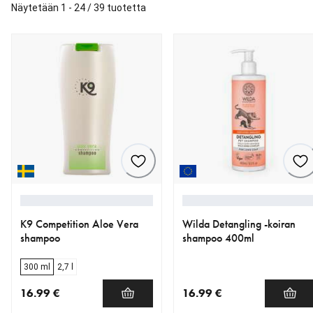
Näytetään 1 - 24 / 39 tuotetta
K9 Competition Aloe Vera
Wilda Detangling -koiran
shampoo
shampoo 400ml
300 ml
2,7 l
16.99 €
16.99 €