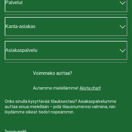
Palvelut
Kanta-asiakas
Asiakaspalvelu
Voimmeko auttaa?
Autamme mielellämme!
Aloita chat!
Onko sinulla kysyttävää tilauksestasi? Asiakaspalvelumme
auttaa sinua mielellään – pidä tilausnumerosi valmiina, niin
löydämme oikeat tiedot nopeammin.
Seuraa meitä