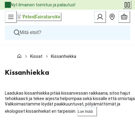
Skip
Nyt ilmainen toimitus ja palautus!
to
Content
Koirat
Kissat
Kissanhiekka
Kissat
Pieneläimet
Eläinlääkäriruoat
Kissanhiekka
Tuotemerkit
Uutuudet
Tarjoukset
Laadukas kissanhiekka pitää kissanvessan raikkaana, sitoo hajut
Palvelut
tehokkaasti ja tekee arjesta helpompaa sekä kissalle että omistajal
Valikoimastamme löydät paakkuuntuvat, pölyämättömät ja
ekologiset kissanhiekat eri tarpeisiin.
Lue lisää
Ohita
karuselli
: Kategoriat