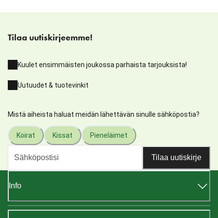
Tilaa uutiskirjeemme!
Kuulet ensimmäisten joukossa parhaista tarjouksista!
Uutuudet & tuotevinkit
Mistä aiheista haluat meidän lähettävän sinulle sähköpostia?
Koirat
Kissat
Pieneläimet
Tilaa uutiskirje
Info