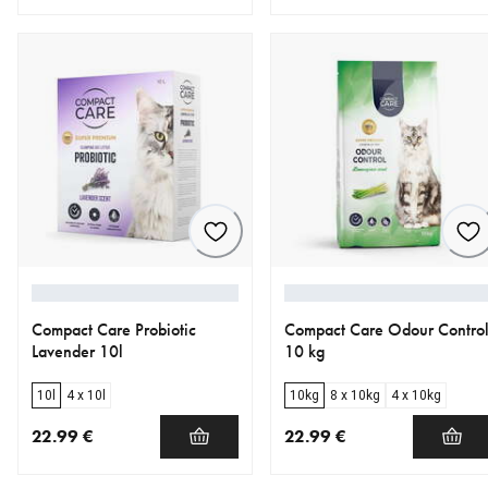
nykyinen hinta 22.99 €
nykyinen hinta 18.99 €
Compact Care Probiotic
Compact Care Odour Contro
Lavender 10l
10 kg
10l
4 x 10l
10kg
8 x 10kg
4 x 10kg
22.99 €
22.99 €
nykyinen hinta 22.99 €
nykyinen hinta 22.99 €