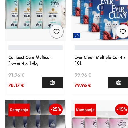
Compact Care Multicat
Ever Clean Multiple Cat 4 x
Flower 4 x 14kg
10L
91.96 €
99.96 €
78.17 €
79.96 €
nykyinen hinta 78.17 €
alkuperäinen hinta 91.96 €
nykyinen hinta 79.96 €
alkuperäinen hinta 99.96 €
-25%
-15%
Kampanja
Kampanja