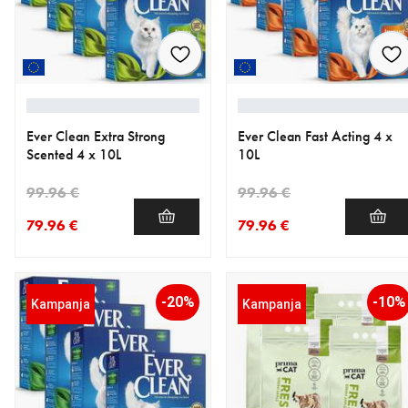
Ever Clean Extra Strong
Ever Clean Fast Acting 4 x
Scented 4 x 10L
10L
99.96 €
99.96 €
79.96 €
79.96 €
nykyinen hinta 79.96 €
alkuperäinen hinta 99.96 €
nykyinen hinta 79.96 €
alkuperäinen hinta 99.96 €
-20%
-10%
Kampanja
Kampanja