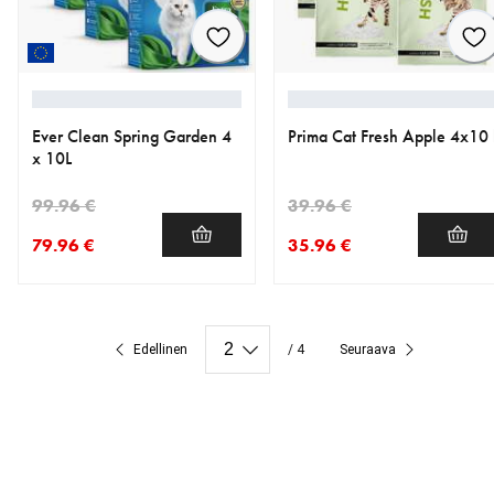
Ever Clean Spring Garden 4
Prima Cat Fresh Apple 4x10 
x 10L
99.96 €
39.96 €
79.96 €
35.96 €
nykyinen hinta 79.96 €
alkuperäinen hinta 99.96 €
nykyinen hinta 35.96 €
alkuperäinen hinta 39.96 €
Edellinen
/ 4
Seuraava