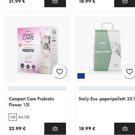
21.99 €
18.99 €
nykyinen hinta 21.99 €
nykyinen hinta 18.99 €
Compact Care Probiotic
Smily Eco -paperipelletti 20 l
Flower 10l
10l
4 x 10l
22.99 €
18.99 €