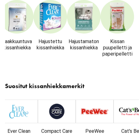
Paakkuuntuva
Hajustettu
Hajustamaton
Kissan
kissanhiekka
kissanhiekka
kissanhiekka
puupelletti ja
paperipelletti
Ohita
karuselli
Suositut kissanhiekkamerkit
: Tuotemerkit
Ever Clean
Compact Care
PeeWee
Cat's B