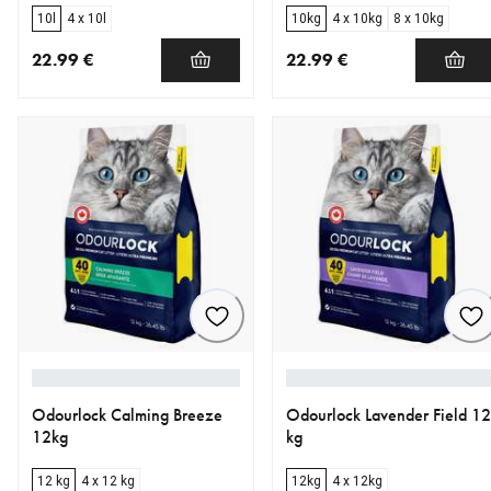
10l
4 x 10l
10kg
4 x 10kg
8 x 10kg
22.99 €
22.99 €
nykyinen hinta 22.99 €
nykyinen hinta 22.99 €
Odourlock Calming Breeze
Odourlock Lavender Field 12
12kg
kg
12 kg
4 x 12 kg
12kg
4 x 12kg