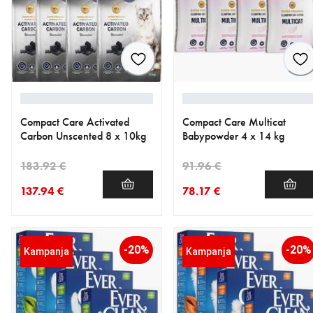
Compact Care Activated
Compact Care Multicat
Carbon Unscented 8 x 10kg
Babypowder 4 x 14 kg
183.92 €
91.96 €
137.94 €
78.17 €
nykyinen hinta 137.94 €
alkuperäinen hinta 183.92 €
nykyinen hinta 78.17 €
alkuperäinen hinta 91.96 €
-20%
-20%
Kampanja
Kampanja