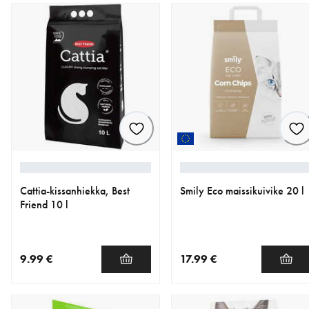
Cattia-kissanhiekka, Best
Smily Eco maissikuivike 20 l
Friend 10 l
9.99 €
17.99 €
nykyinen hinta 9.99 €
nykyinen hinta 17.99 €