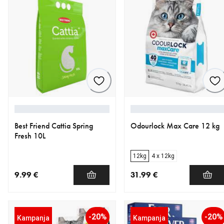
Best Friend Cattia Spring
Odourlock Max Care 12 kg
Fresh 10L
12kg
4 x 12kg
9.99 €
31.99 €
nykyinen hinta 9.99 €
nykyinen hinta 31.99 €
-20%
-20%
Kampanja
Kampanja