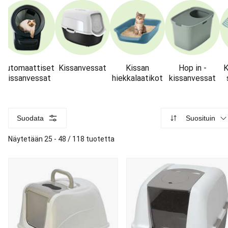
Automaattiset
Kissanvessat
Kissan
Hop in -
K
kissanvessat
hiekkalaatikot
kissanvessat
Suodata
Suosituin
Näytetään 25 - 48 / 118 tuotetta