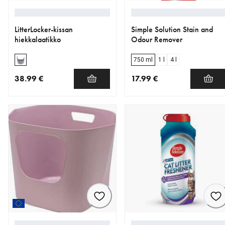
LitterLocker-kissan
Simple Solution Stain and
hiekkalaatikko
Odour Remover
750 ml
1 l
4 l
38.99 €
17.99 €
nykyinen hinta 38.99 €
nykyinen hinta 17.99 €