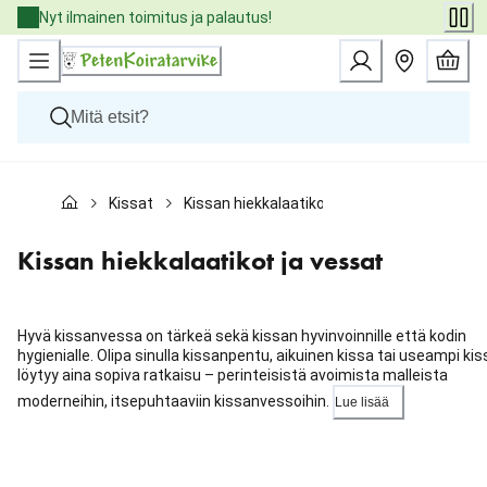
Skip
Nyt ilmainen toimitus ja palautus!
to
Content
Koirat
Kissat
Kissan hiekkalaatikot ja vessat
Kissat
Pieneläimet
Eläinlääkäriruoat
Kissan hiekkalaatikot ja vessat
Tuotemerkit
Uutuudet
Tarjoukset
Hyvä kissanvessa on tärkeä sekä kissan hyvinvoinnille että kodin
Palvelut
hygienia­lle. Olipa sinulla kissanpentu, aikuinen kissa tai useampi kis
löytyy aina sopiva ratkaisu – perinteisistä avoimista malleista
moderneihin, itsepuhtaaviin kissanvessoihin.
Lue lisää
Ohita
karuselli
: Kategoriat