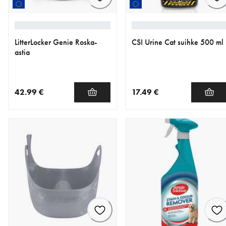
LitterLocker Genie Roska-
CSI Urine Cat suihke 500 ml
astia
42.99 €
17.49 €
nykyinen hinta 42.99 €
nykyinen hinta 17.49 €