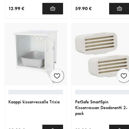
12.99 €
59.90 €
nykyinen hinta 12.99 €
nykyinen hinta 59.90 €
Kaappi kissanvessalle Trixie
PetSafe SmartSpin
Kissanvessan Deodorantti 2-
pack