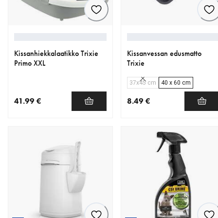
Kissanhiekkalaatikko Trixie
Kissanvessan edusmatto
Primo XXL
Trixie
37x45 cm
40 x 60 cm
41.99 €
8.49 €
nykyinen hinta 41.99 €
nykyinen hinta 8.49 €