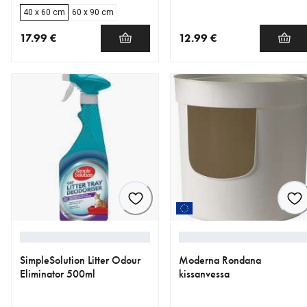
40 x 60 cm
60 x 90 cm
17.99 €
12.99 €
nykyinen hinta 17.99 €
nykyinen hinta 12.99 €
SimpleSolution Litter Odour
Moderna Rondana
Eliminator 500ml
kissanvessa