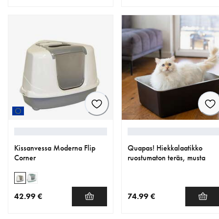
nykyinen hinta 46.99 €
nykyinen hinta 12.99 €
Kissanvessa Moderna Flip
Quapas! Hiekkalaatikko
Corner
ruostumaton teräs, musta
42.99 €
74.99 €
nykyinen hinta 42.99 €
nykyinen hinta 74.99 €