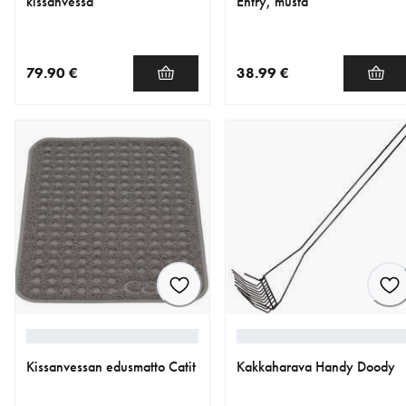
kissanvessa
Entry, musta
79.90 €
38.99 €
nykyinen hinta 79.90 €
nykyinen hinta 38.99 €
Kissanvessan edusmatto Catit
Kakkaharava Handy Doody