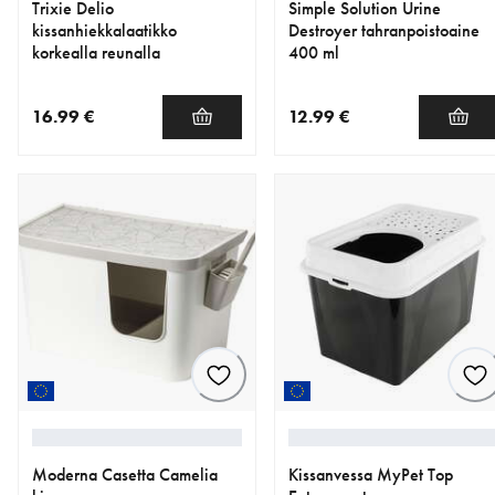
Trixie Delio
Simple Solution Urine
kissanhiekkalaatikko
Destroyer tahranpoistoaine
korkealla reunalla
400 ml
16.99 €
12.99 €
nykyinen hinta 16.99 €
nykyinen hinta 12.99 €
Moderna Casetta Camelia
Kissanvessa MyPet Top