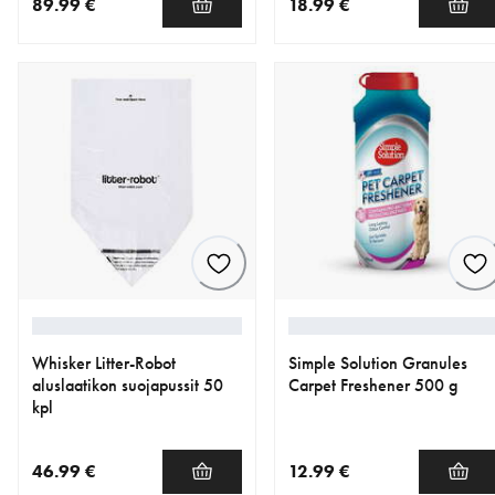
89.99 €
18.99 €
nykyinen hinta 89.99 €
nykyinen hinta 18.99 €
Whisker Litter-Robot
Simple Solution Granules
aluslaatikon suojapussit 50
Carpet Freshener 500 g
kpl
46.99 €
12.99 €