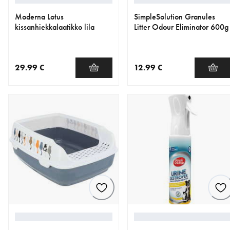
Moderna Lotus
SimpleSolution Granules
kissanhiekkalaatikko lila
Litter Odour Eliminator 600g
29.99 €
12.99 €
nykyinen hinta 29.99 €
nykyinen hinta 12.99 €