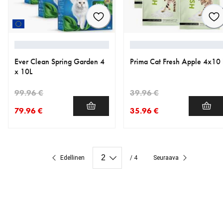
Ever Clean Spring Garden 4
Prima Cat Fresh Apple 4x10 
x 10L
99.96 €
39.96 €
79.96 €
35.96 €
nykyinen hinta 79.96 €
alkuperäinen hinta 99.96 €
nykyinen hinta 35.96 €
alkuperäinen hinta 39.96 €
Edellinen
/ 4
Seuraava