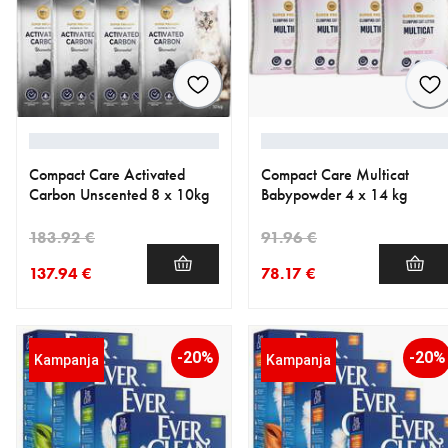
Compact Care Activated
Compact Care Multicat
Carbon Unscented 8 x 10kg
Babypowder 4 x 14 kg
183.92 €
91.96 €
137.94 €
78.17 €
nykyinen hinta 137.94 €
alkuperäinen hinta 183.92 €
nykyinen hinta 78.17 €
alkuperäinen hinta 91.96 €
-20%
-20%
Kampanja
Kampanja