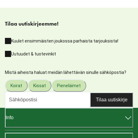
Tilaa uutiskirjeemme!
Kuulet ensimmäisten joukossa parhaista tarjouksista!
Uutuudet & tuotevinkit
Mistä aiheista haluat meidän lähettävän sinulle sähköpostia?
Koirat
Kissat
Pieneläimet
Tilaa uutiskirje
Info