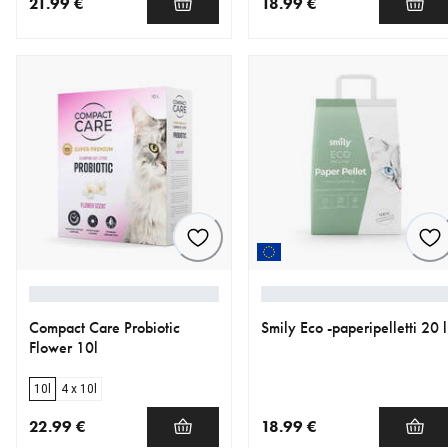
21.99 €
18.99 €
nykyinen hinta 21.99 €
nykyinen hinta 18.99 €
Compact Care Probiotic
Smily Eco -paperipelletti 20 l
Flower 10l
10l
4 x 10l
22.99 €
18.99 €