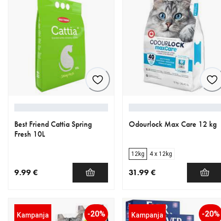
Best Friend Cattia Spring
Odourlock Max Care 12 kg
Fresh 10L
12kg
4 x 12kg
9.99 €
31.99 €
nykyinen hinta 9.99 €
nykyinen hinta 31.99 €
-20%
-20%
Kampanja
Kampanja