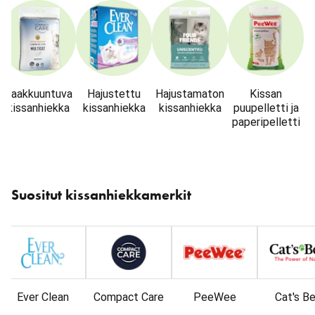
Paakkuuntuva
Hajustettu
Hajustamaton
Kissan
kissanhiekka
kissanhiekka
kissanhiekka
puupelletti ja
paperipelletti
Ohita
karuselli
Suositut kissanhiekkamerkit
: Tuotemerkit
Ever Clean
Compact Care
PeeWee
Cat's B