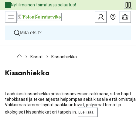
Skip
Nyt ilmainen toimitus ja palautus!
to
Content
Koirat
Kissat
Kissanhiekka
Kissat
Pieneläimet
Eläinlääkäriruoat
Kissanhiekka
Tuotemerkit
Uutuudet
Tarjoukset
Laadukas kissanhiekka pitää kissanvessan raikkaana, sitoo hajut
Palvelut
tehokkaasti ja tekee arjesta helpompaa sekä kissalle että omistajal
Valikoimastamme löydät paakkuuntuvat, pölyämättömät ja
ekologiset kissanhiekat eri tarpeisiin.
Lue lisää
Ohita
karuselli
: Kategoriat