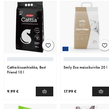
Cattia-kissanhiekka, Best
Smily Eco maissikuivike 20 l
Friend 10 l
9.99 €
17.99 €
nykyinen hinta 9.99 €
nykyinen hinta 17.99 €