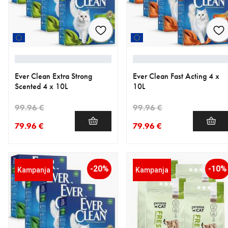
Ever Clean Extra Strong
Ever Clean Fast Acting 4 x
Scented 4 x 10L
10L
99.96 €
99.96 €
79.96 €
79.96 €
nykyinen hinta 79.96 €
alkuperäinen hinta 99.96 €
nykyinen hinta 79.96 €
alkuperäinen hinta 99.96 €
-20%
-10%
Kampanja
Kampanja