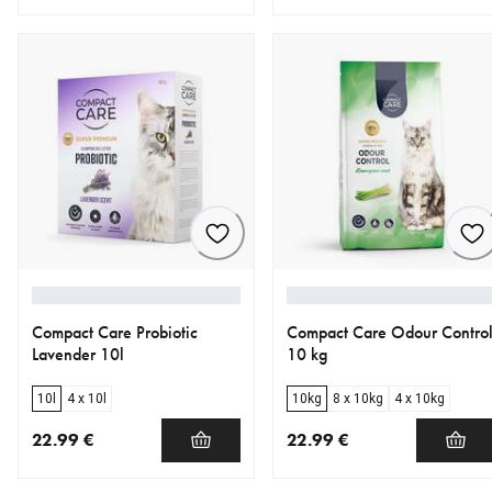
nykyinen hinta 22.99 €
nykyinen hinta 18.99 €
Compact Care Probiotic
Compact Care Odour Contro
Lavender 10l
10 kg
10l
4 x 10l
10kg
8 x 10kg
4 x 10kg
22.99 €
22.99 €
nykyinen hinta 22.99 €
nykyinen hinta 22.99 €