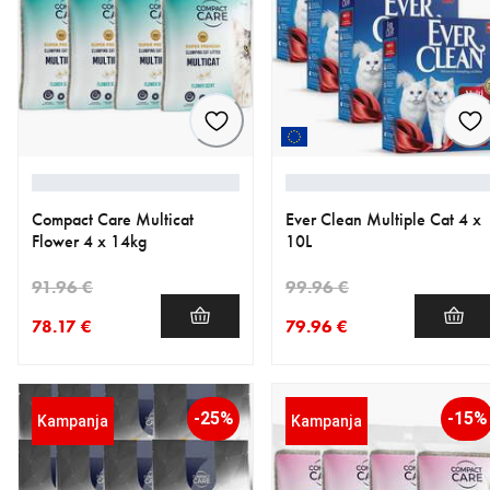
Compact Care Multicat
Ever Clean Multiple Cat 4 x
Flower 4 x 14kg
10L
91.96 €
99.96 €
78.17 €
79.96 €
nykyinen hinta 78.17 €
alkuperäinen hinta 91.96 €
nykyinen hinta 79.96 €
alkuperäinen hinta 99.96 €
-25%
-15%
Kampanja
Kampanja