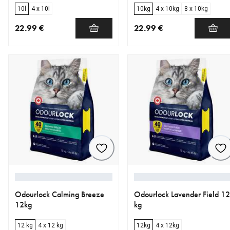
10l
4 x 10l
10kg
4 x 10kg
8 x 10kg
22.99 €
22.99 €
nykyinen hinta 22.99 €
nykyinen hinta 22.99 €
Odourlock Calming Breeze
Odourlock Lavender Field 12
12kg
kg
12 kg
4 x 12 kg
12kg
4 x 12kg