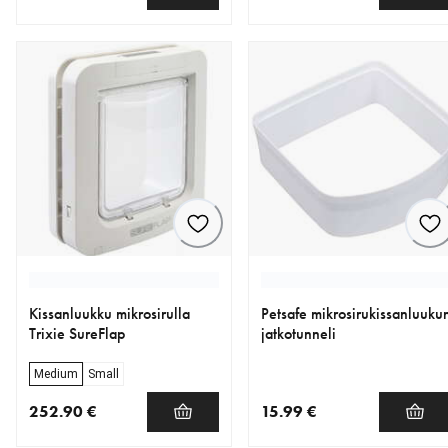
nykyinen hinta 100.90 €
nykyinen hinta 199.00 €
Kissanluukku mikrosirulla
Petsafe mikrosirukissanluuku
Trixie SureFlap
jatkotunneli
Medium
Small
252.90 €
15.99 €
nykyinen hinta 252.90 €
nykyinen hinta 15.99 €