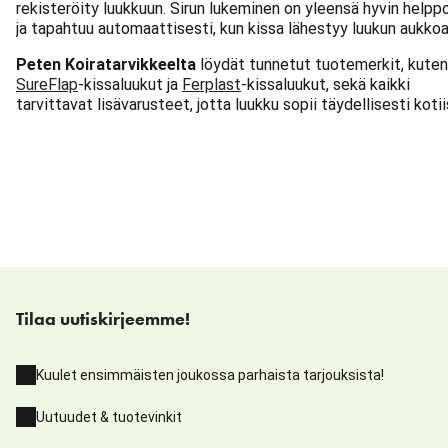
rekisteröity luukkuun. Sirun lukeminen on yleensä hyvin helpp
ja tapahtuu automaattisesti, kun kissa lähestyy luukun aukkoa
Peten Koiratarvikkeelta
löydät tunnetut tuotemerkit, kuten
SureFlap
-kissaluukut ja
Ferplast
-kissaluukut, sekä kaikki
tarvittavat lisävarusteet, jotta luukku sopii täydellisesti kotiis
Tilaa uutiskirjeemme!
Kuulet ensimmäisten joukossa parhaista tarjouksista!
Uutuudet & tuotevinkit