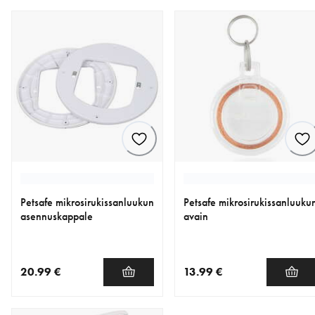
Petsafe mikrosirukissanluukun
Petsafe mikrosirukissanluuku
asennuskappale
avain
20.99 €
13.99 €
nykyinen hinta 20.99 €
nykyinen hinta 13.99 €