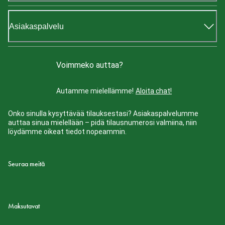
Asiakaspalvelu
Voimmeko auttaa?
Autamme mielellämme!
Aloita chat!
Onko sinulla kysyttävää tilauksestasi? Asiakaspalvelumme
auttaa sinua mielellään – pidä tilausnumerosi valmiina, niin
löydämme oikeat tiedot nopeammin.
Seuraa meitä
Maksutavat