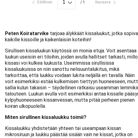
Edellinen
/ 1
Seuraava
Peten Koiratarvike
tarjoaa älykkäät kissaluukut, jotka sopiv
kaikille kissoille ja kaikenlaisiin koteihin!
Sirullisen kissaluukun käytössä on monia etuja. Voit asentaaa
luukun useisiin eri tiloihin, joiden avulla hallitset tarkasti, millo
kissasi voi kulkea luukusta. Useimmissa sirullisissa
kissaluukuissa on niin sanottu nelisuuntalukitus, mikä
tarkoittaa, että luukku voidaan lukita neljällä eri tavalla. Näin
voit esimerkiksi estää kulkemisen tiettyyn huoneeseen, mut
sallia kulun takaisin – täydellinen ratkaisu useamman lemmiki
talouteen. Luukun avulla voit esimerkiksi antaa kissalle pääsy
kylpyhuoneeseen kissanvessan, mutta pitää perheen pienen
koiran ulkopuolella.
Miten sirullinen kissaluukku toimii?
Kissaluukku yhdistetään yhteen tai useampaan kissan
mikrosiruun ja luukku päästää sisään vain ne kissat, jotka on