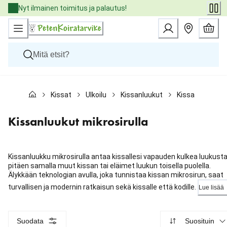
Skip
Nyt ilmainen toimitus ja palautus!
to
Content
Koirat
Kissat
Ulkoilu
Kissanluukut
Kissanluukut mi
Kissat
Pieneläimet
Eläinlääkäriruoat
Kissanluukut mikrosirulla
Tuotemerkit
Uutuudet
Tarjoukset
Kissanluukku mikrosirulla antaa kissallesi vapauden kulkea luukust
Palvelut
pitäen samalla muut kissan tai eläimet luukun toisella puolella.
Älykkään teknologian avulla, joka tunnistaa kissan mikrosirun, saat
turvallisen ja modernin ratkaisun sekä kissalle että kodille.
Lue lisää
Suodata
Suosituin