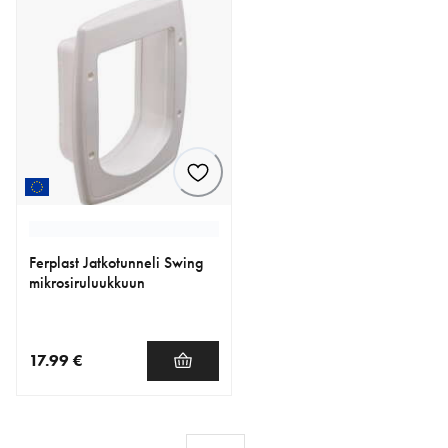
Ferplast Jatkotunneli Swing
mikrosiruluukkuun
17.99 €
nykyinen hinta 17.99 €