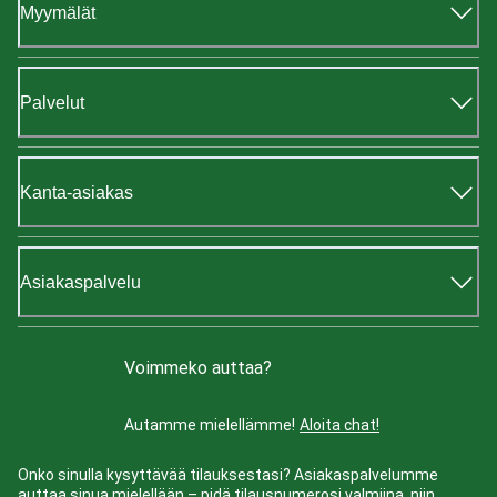
Myymälät
Palvelut
Kanta-asiakas
Asiakaspalvelu
Voimmeko auttaa?
Autamme mielellämme!
Aloita chat!
Onko sinulla kysyttävää tilauksestasi? Asiakaspalvelumme
auttaa sinua mielellään – pidä tilausnumerosi valmiina, niin