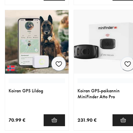
nykyinen hinta 111.90 €
nykyinen hinta 79.99 €
Koiran GPS Lildog
Koiran GPS-paikannin
MiniFinder Atto Pro
70.99 €
231.90 €
nykyinen hinta 70.99 €
nykyinen hinta 231.90 €