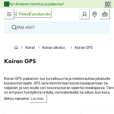
Skip
Nyt ilmainen toimitus ja palautus!
to
Content
Koirat
Koirat
Koiran ulkoilutus
Koiran GPS
Kissat
Pieneläimet
Eläinlääkäriruoat
Koiran GPS
Tuotemerkit
Uutuudet
Tarjoukset
Koiran GPS-paikannin tuo turvallisuutta ja mielenrauhaa jokaiselle
Palvelut
koiranomistajalle. GPS-laite kiinnitetään koiran kaulapantaan tai
valjaisiin, ja sen avulla voit seurata koiran sijaintia reaaliajassa. Tä
on erityisen hyödyllistä retkillä, metsälenkeillä tai silloin, kun koira
liikkuu vapaana.
Lue lisää