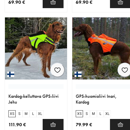
69.90 €
69.90 €
nykyinen hinta 69.90 €
nykyinen hinta 69.90 €
Kardog-kelluttava GPS-liivi
GPS-huomioliivi Inari,
Jehu
Kardog
XS
S
M
L
XL
XS
S
M
L
XL
111.90 €
79.99 €