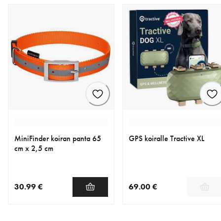
MiniFinder koiran panta 65
GPS koiralle Tractive XL
cm x 2,5 cm
30.99 €
69.00 €
nykyinen hinta 30.99 €
nykyinen hinta 69.00 €