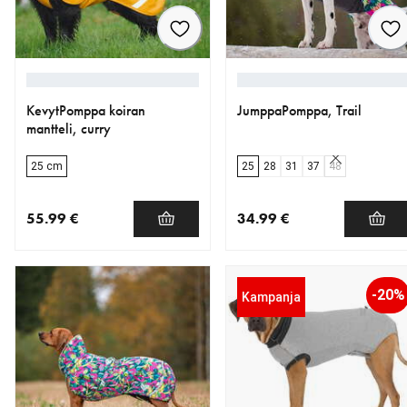
KevytPomppa koiran
JumppaPomppa, Trail
mantteli, curry
25 cm
25
28
31
37
48
55.99 €
34.99 €
nykyinen hinta 55.99 €
nykyinen hinta 34.99 €
-20%
Kampanja