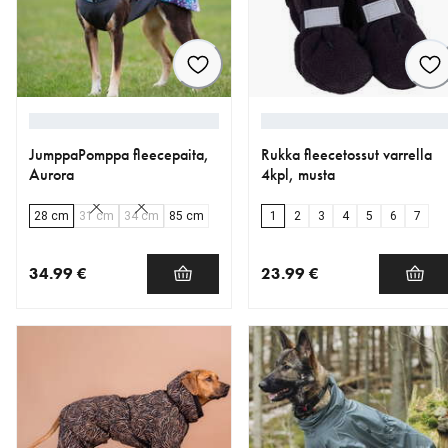
JumppaPomppa fleecepaita,
Rukka fleecetossut varrella
Aurora
4kpl, musta
28 cm
31 cm
34 cm
85 cm
1
2
3
4
5
6
7
34.99 €
23.99 €
nykyinen hinta 34.99 €
nykyinen hinta 23.99 €