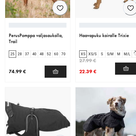
PerusPomppa valjasaukolla,
Haavapuku koiralle Trixie
Trail
25
28
37
40
48
52
60
70
XS
XS/S
S
S/M
M
M/L
27.99 €
74.99 €
22.39 €
nykyinen hinta 74.99 €
nykyinen hinta 22.39 €
alkuperäinen hinta 27.99 €