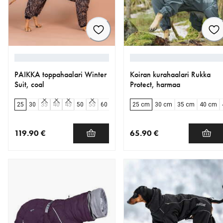
PAIKKA toppahaalari Winter
Koiran kurahaalari Rukka
Suit, coal
Protect, harmaa
25
30
35
40
45
50
55
60
65
70
25 cm
80
30 cm
35 cm
40 cm
119.90 €
65.90 €
nykyinen hinta 119.90 €
nykyinen hinta 65.90 €