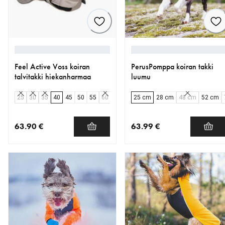
Feel Active Voss koiran
PerusPomppa koiran takki
talvitakki hiekanharmaa
luumu
25
30
35
40
45
50
55
60
80
65
25 cm
90
70
28 cm
48 cm
52 cm
63.90 €
63.99 €
nykyinen hinta 63.90 €
nykyinen hinta 63.99 €