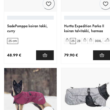
SadePomppa koiran takki,
Hurtta Expedition Parka II
curry
koiran talvitakki, harmaa
25 cm
23
25
28
30
35
30XL
40X
48.99 €
79.90 €
nykyinen hinta 48.99 €
nykyinen hinta 79.90 €