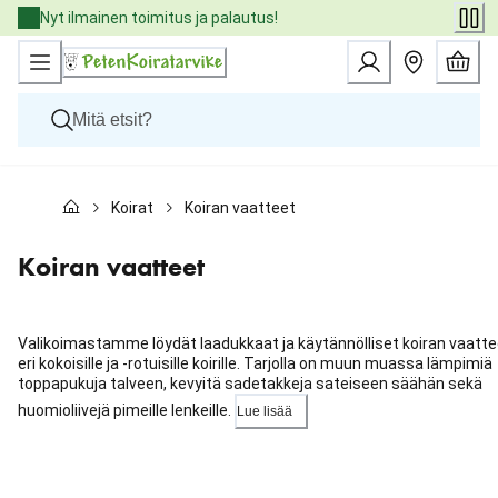
Skip
Nyt ilmainen toimitus ja palautus!
to
Content
Koirat
Koirat
Koiran vaatteet
Kissat
Pieneläimet
Eläinlääkäriruoat
Koiran vaatteet
Tuotemerkit
Uutuudet
Tarjoukset
Valikoimastamme löydät laadukkaat ja käytännölliset koiran vaatte
Palvelut
eri kokoisille ja -rotuisille koirille. Tarjolla on muun muassa lämpimiä
toppapukuja talveen, kevyitä sadetakkeja sateiseen säähän sekä
huomioliivejä pimeille lenkeille.
Lue lisää
Ohita
karuselli
: Kategoriat