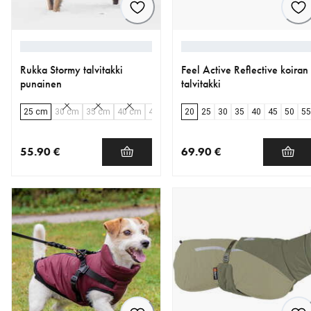
Rukka Stormy talvitakki
Feel Active Reflective koiran
punainen
talvitakki
25 cm
30 cm
35 cm
40 cm
45 cm
50 cm
20
25
55 cm
30
35
60 cm
40
45
65 cm
50
55
55.90 €
69.90 €
nykyinen hinta 55.90 €
nykyinen hinta 69.90 €