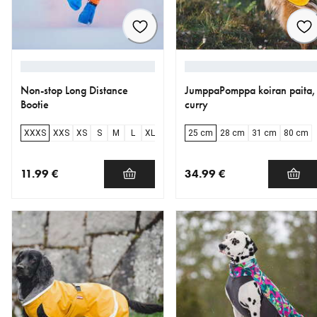
Non-stop Long Distance
JumppaPomppa koiran paita,
Bootie
curry
XXXS
XXS
XS
S
M
L
XL
25 cm
28 cm
31 cm
80 cm
11.99 €
34.99 €
nykyinen hinta 11.99 €
nykyinen hinta 34.99 €