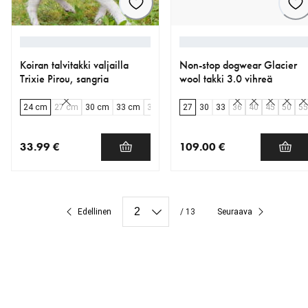
Koiran talvitakki valjailla
Non-stop dogwear Glacier
Trixie Pirou, sangria
wool takki 3.0 vihreä
24 cm
27 cm
30 cm
33 cm
36 cm
40 cm
27
30
45 cm
33
36
40
45
50
55
33.99 €
109.00 €
nykyinen hinta 33.99 €
nykyinen hinta 109.00 €
Edellinen
/ 13
Seuraava