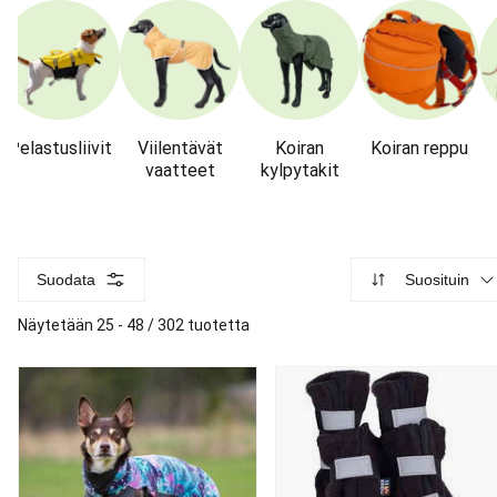
Pelastusliivit
Viilentävät
Koiran
Koiran reppu
vaatteet
kylpytakit
Suodata
Suosituin
Näytetään 25 - 48 / 302 tuotetta