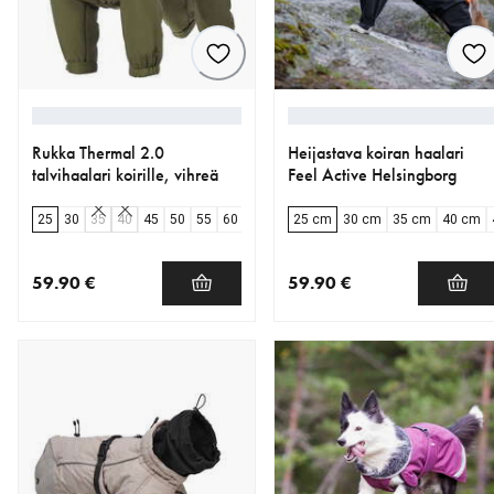
Rukka Thermal 2.0
Heijastava koiran haalari
talvihaalari koirille, vihreä
Feel Active Helsingborg
25
30
35
40
45
50
55
60
65
25 cm
30 cm
35 cm
40 cm
59.90 €
59.90 €
nykyinen hinta 59.90 €
nykyinen hinta 59.90 €