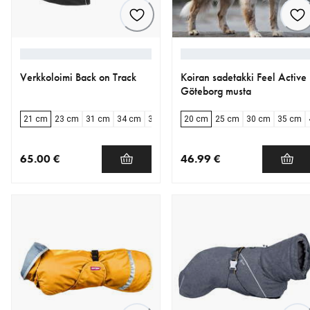
Verkkoloimi Back on Track
Koiran sadetakki Feel Active
Göteborg musta
21 cm
23 cm
31 cm
34 cm
37 cm
40 cm
20 cm
43 cm
25 cm
46 cm
30 cm
49 cm
35 cm
5
65.00 €
46.99 €
nykyinen hinta 65.00 €
nykyinen hinta 46.99 €