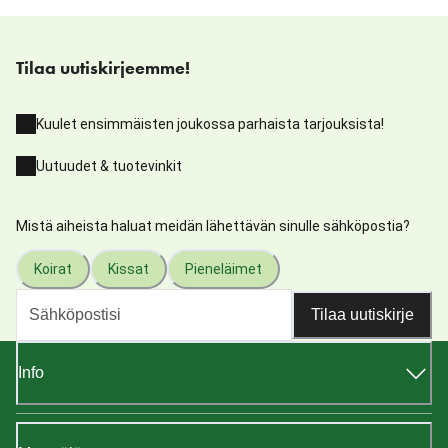
Tilaa uutiskirjeemme!
Kuulet ensimmäisten joukossa parhaista tarjouksista!
Uutuudet & tuotevinkit
Mistä aiheista haluat meidän lähettävän sinulle sähköpostia?
Koirat
Kissat
Pieneläimet
Tilaa uutiskirje
Info