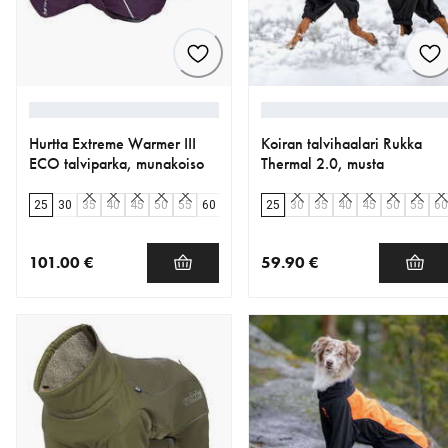
Hurtta Extreme Warmer III
Koiran talvihaalari Rukka
ECO talviparka, munakoiso
Thermal 2.0, musta
25
30
35
40
45
50
55
60
65
25
30
35
40
45
50
55
60
101.00 €
59.90 €
nykyinen hinta 101.00 €
nykyinen hinta 59.90 €