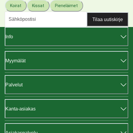
Koirat
Kissat
Pieneläimet
Tilaa uutiskirje
Info
Myymälät
Palvelut
Kanta-asiakas
Asiakaspalvelu