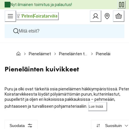
Skip
Nyt ilmainen toimitus ja palautus!
to
Content
Koirat
Pieneläimet
Pieneläinten tuotteet
Pieneläinten kuiv
Kissat
Pieneläimet
Eläinlääkäriruoat
Pieneläinten kuivikkeet
Tuotemerkit
Uutuudet
Tarjoukset
Puru ja olki ovat tärkeitä osia pieneläimen häkkiympäristössä. Pete
Palvelut
Koiratarvikkeesta löydät pölyämättömän purun, kutterinlastut,
puupelletit ja oljen eri kokoisissa pakkauksissa – pehmeään,
puhtaaseen ja turvalliseen pohjamateriaaliin.
Lue lisää
Suodata
Suosituin