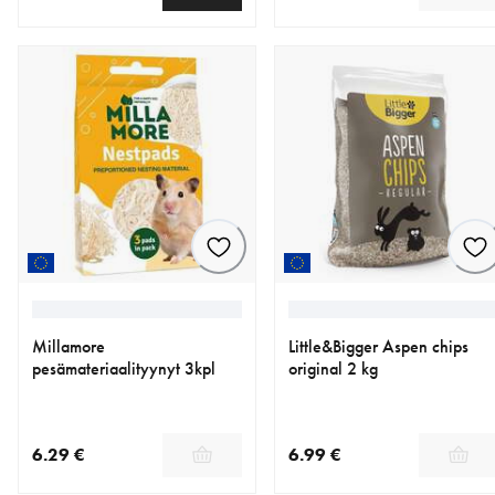
nykyinen hinta 9.99 €
nykyinen hinta 12.99 €
Millamore
Little&Bigger Aspen chips
pesämateriaalityynyt 3kpl
original 2 kg
6.29 €
6.99 €
nykyinen hinta 6.29 €
nykyinen hinta 6.99 €