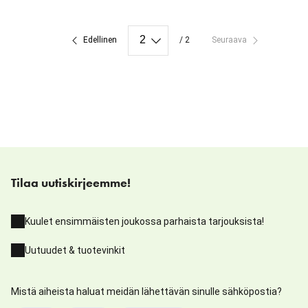
Edellinen
/ 2
Seuraava
Tilaa uutiskirjeemme!
Kuulet ensimmäisten joukossa parhaista tarjouksista!
Uutuudet & tuotevinkit
Mistä aiheista haluat meidän lähettävän sinulle sähköpostia?