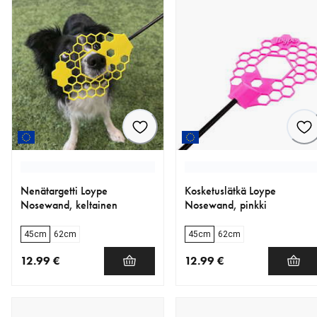
Nenätargetti Loype
Kosketuslätkä Loype
Nosewand, keltainen
Nosewand, pinkki
45cm
62cm
45cm
62cm
12.99 €
12.99 €
nykyinen hinta 12.99 €
nykyinen hinta 12.99 €