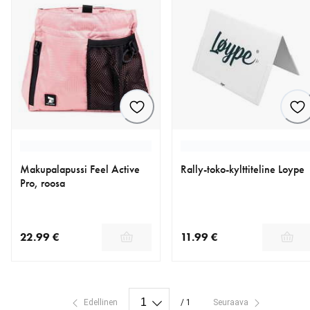
Makupalapussi Feel Active
Rally-toko-kylttiteline Loype
Pro, roosa
22.99 €
11.99 €
nykyinen hinta 22.99 €
nykyinen hinta 11.99 €
Edellinen
/ 1
Seuraava