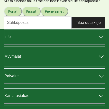
Mistä aiheista haluat meidän lähettävän sinulle sähköpostia?
Koirat
Kissat
Pieneläimet
Tilaa uutiskirje
Info
Myymälät
Palvelut
Kanta-asiakas