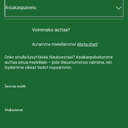
Asiakaspalvelu
Voimmeko auttaa?
Autamme mielellämme!
Aloita chat!
Onko sinulla kysyttävää tilauksestasi? Asiakaspalvelumme
auttaa sinua mielellään – pidä tilausnumerosi valmiina, niin
löydämme oikeat tiedot nopeammin.
Seuraa meitä
Maksutavat