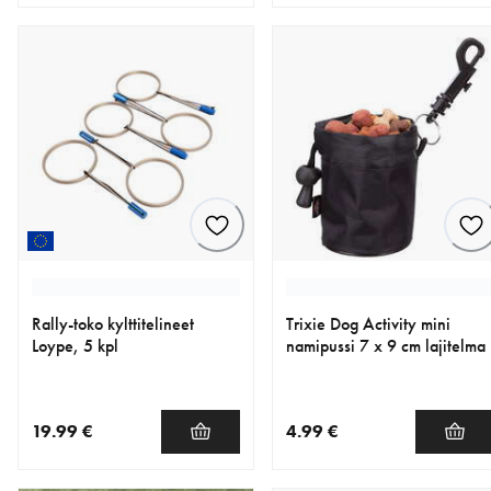
nykyinen hinta 17.99 €
nykyinen hinta 7.99 €
Rally-toko kylttitelineet
Trixie Dog Activity mini
Loype, 5 kpl
namipussi 7 x 9 cm lajitelma
19.99 €
4.99 €
nykyinen hinta 19.99 €
nykyinen hinta 4.99 €