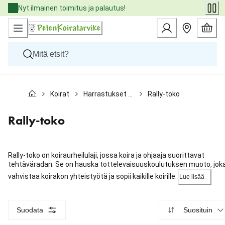
Skip
Nyt ilmainen toimitus ja palautus!
to
Content
Koirat
Koirat
Harrastukset ja koulutus
Rally-toko
Kissat
Pieneläimet
Eläinlääkäriruoat
Rally-toko
Tuotemerkit
Uutuudet
Tarjoukset
Rally-toko on koiraurheilulaji, jossa koira ja ohjaaja suorittavat
Palvelut
tehtäväradan. Se on hauska tottelevaisuuskoulutuksen muoto, jok
vahvistaa koirakon yhteistyötä ja sopii kaikille koirille.
Lue lisää
Suodata
Suosituin