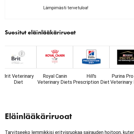
Lämpimästi tervetuloa!
Ohita
karuselli
Suositut eläinlääkäriruoat
: Tuotemerkit
Brit Veterinary
Royal Canin
Hill's
Purina Pro
Diet
Veterinary Diets
Prescription Diet
Veterinary
Eläinlääkäriruoat
Tarvitseeko lemmikkisi erityisruokaa sairauden hoitoon, kute