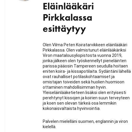
Eläinlääkäri
Pirkkalassa
esittäytyy
Olen Vilma Peten Koiratarvikkeen eläinlääkäri
Pirkkalassa. Olen valmistunut eläinlääkäriksi
Viron maatalousyliopistosta vuonna 2019,
jonka jälkeen olen työskennellyt pieneläinten
parissa pääosin Tampereen seudulla hoitaen
eniten koira- ja kissapotilaita. Sydäntäni lähellä
ovat rauhalliset potilaskohtaamiset ja
omistajan toiveiden sekä huolien huomioon
ottaminen mahdollisimman hyvin.
Yleiseläinlääketieteen lisäksi olen erityisesti
perehtynyt kissojen ja koirien suun terveyteen
ja koen sen olevan tärkeä osa lemmikin
kokonaisvaltaista hyvinvointia.
Palvelen mielelläni suomen, englannin ja viron
kielellä.