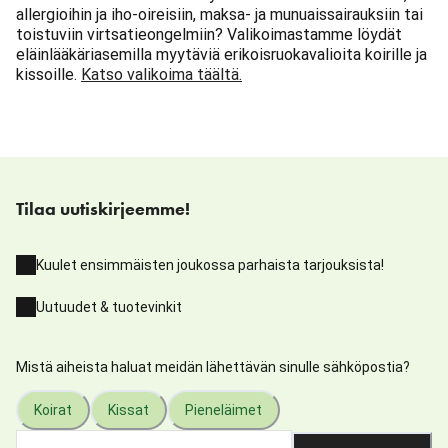
allergioihin ja iho-oireisiin, maksa- ja munuaissairauksiin tai
toistuviin virtsatieongelmiin? Valikoimastamme löydät
eläinlääkäriasemilla myytäviä erikoisruokavalioita koirille ja
kissoille.
Katso valikoima täältä.
Tilaa uutiskirjeemme!
Kuulet ensimmäisten joukossa parhaista tarjouksista!
Uutuudet & tuotevinkit
Mistä aiheista haluat meidän lähettävän sinulle sähköpostia?
Koirat
Kissat
Pieneläimet