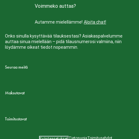
Voimmeko auttaa?
Autamme mielellämme!
Aloita chat!
Onko sinulla kysyttävää tilauksestasi? Asiakaspalvelumme
auttaa sinua mielellään – pidä tilausnumerosi valmiina, niin
löydämme oikeat tiedot nopeammin.
Seuraa meitä
Maksutavat
Toimitustavat
Tietosuoja
Toimitusehdot
Evästeasetukset