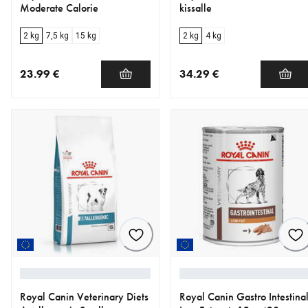
Moderate Calorie
kissalle
2 kg
7,5 kg
15 kg
2 kg
4 kg
23.99 €
34.29 €
nykyinen hinta 23.99 €
nykyinen hinta 34.29 €
Royal Canin Veterinary Diets
Royal Canin Gastro Intestina