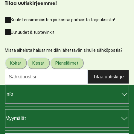
Tilaa uutiskirjeemme!
Kuulet ensimmäisten joukossa parhaista tarjouksista!
Uutuudet & tuotevinkit
Mistä aiheista haluat meidän lähettävän sinulle sähköpostia?
Koirat
Kissat
Pieneläimet
Tilaa uutiskirje
Info
Myymälät