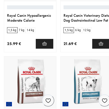
Royal Canin Hypoallergenic
Royal Canin Veterinary Diets
Moderate Calorie
Dog Gastrointestinal Low Fat
1,5 kg
7 kg
14 kg
1,5 kg
6 kg
12 kg
25.99 €
21.69 €
nykyinen hinta 25.99 €
nykyinen hinta 21.69 €