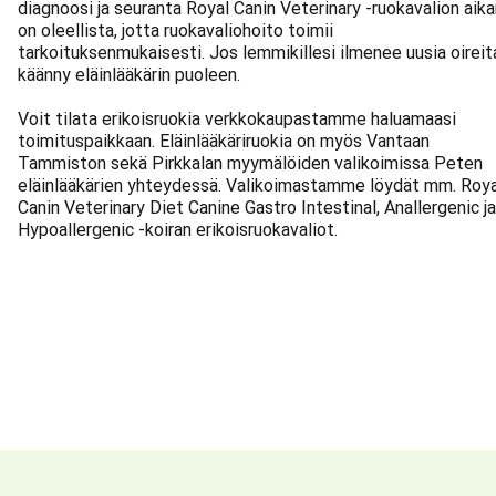
diagnoosi ja seuranta Royal Canin Veterinary -ruokavalion aik
on oleellista, jotta ruokavaliohoito toimii
tarkoituksenmukaisesti. Jos lemmikillesi ilmenee uusia oireit
käänny eläinlääkärin puoleen.
Voit tilata erikoisruokia verkkokaupastamme haluamaasi
toimituspaikkaan. Eläinlääkäriruokia on myös Vantaan
Tammiston sekä Pirkkalan myymälöiden valikoimissa Peten
eläinlääkärien yhteydessä. Valikoimastamme löydät mm. Roya
Canin Veterinary Diet Canine Gastro Intestinal, Anallergenic ja
Hypoallergenic -koiran erikoisruokavaliot.