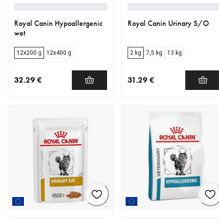
Royal Canin Hypoallergenic
Royal Canin Urinary S/O
wet
12x200 g
12x400 g
2 kg
7,5 kg
13 kg
32.29 €
31.29 €
nykyinen hinta 32.29 €
nykyinen hinta 31.29 €