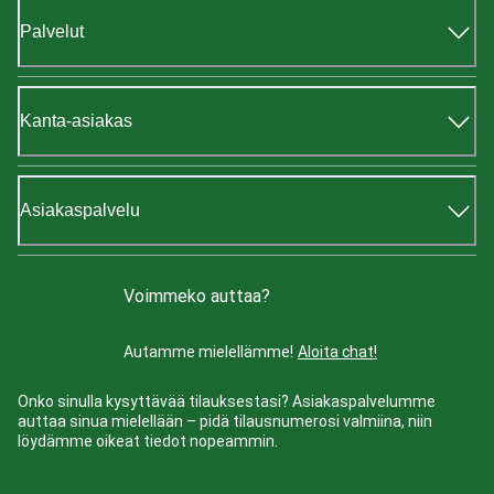
Palvelut
Kanta-asiakas
Asiakaspalvelu
Voimmeko auttaa?
Autamme mielellämme!
Aloita chat!
Onko sinulla kysyttävää tilauksestasi? Asiakaspalvelumme
auttaa sinua mielellään – pidä tilausnumerosi valmiina, niin
löydämme oikeat tiedot nopeammin.