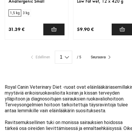
Anallergenic Small
Low Fat wet, 12 x 420 g
1,5 kg
3 kg
31.39 €
59.90 €
nykyinen hinta 31.39 €
nykyinen hinta 59.90 €
Edellinen
/ 5
Seuraava
Royal Canin Veterinary Diet -ruoat ovat eläinlääkäriasemillaki
myytäviä erikoisruokavalioita koiran ja kissan terveyden
ylläpitoon ja diagnosoitujen sairauksien ruokavaliohoitoon.
Terveysongelmien hoitoon tarkoitettuja täysravintoja tulee
antaa lemmikille vain eläinlääkärin suosituksesta.
Ravitsemuksellinen tuki on monissa sairauksien hoidossa
tärkeä osa oireiden lievittämisessä ja ennaltaehkäisyssä. Oik