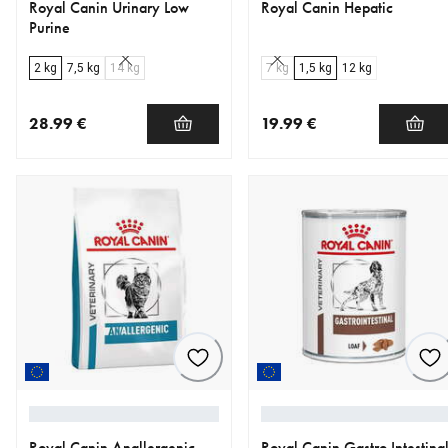
Royal Canin Urinary Low
Royal Canin Hepatic
Purine
2 kg
7,5 kg
14 kg
7 kg
1,5 kg
12 kg
28.99 €
19.99 €
nykyinen hinta 28.99 €
nykyinen hinta 19.99 €
Royal Canin Anallergenic
Royal Canin Gastro Intestina