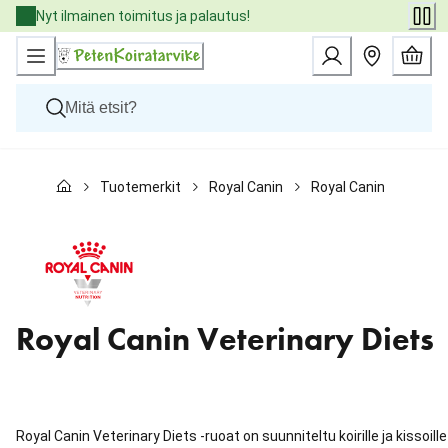
Skip
Nyt ilmainen toimitus ja palautus!
to
Content
Koirat
Tuotemerkit
Royal Canin
Royal Canin Veterinar
Kissat
Pieneläimet
Eläinlääkäriruoat
Tuotemerkit
Uutuudet
Tarjoukset
Palvelut
Royal Canin Veterinary Diets
Royal Canin Veterinary Diets -ruoat on suunniteltu koirille ja kissoille