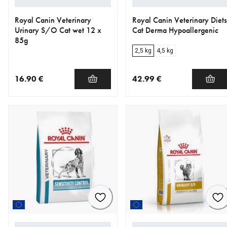
Royal Canin Veterinary
Royal Canin Veterinary Diets
Urinary S/O Cat wet 12 x
Cat Derma Hypoallergenic
85g
2,5 kg
4,5 kg
16.90 €
42.99 €
nykyinen hinta 16.90 €
nykyinen hinta 42.99 €