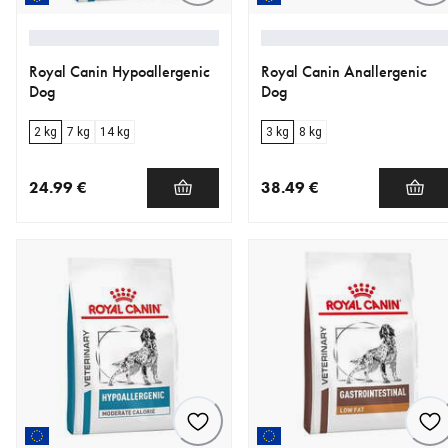
Royal Canin Hypoallergenic
Royal Canin Anallergenic
Dog
Dog
2 kg
7 kg
14 kg
3 kg
8 kg
24.99 €
38.49 €
nykyinen hinta 24.99 €
nykyinen hinta 38.49 €