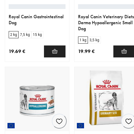
Royal Canin Gastrointestinal
Royal Canin Veterinary Diets
Dog
Derma Hypoallergenic Small
Dog
2 kg
7,5 kg
15 kg
1 kg
3,5 kg
19.69 €
19.99 €
nykyinen hinta 19.69 €
nykyinen hinta 19.99 €