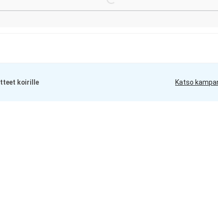
Loading...
teet koirille
Katso kampa