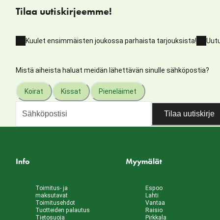
Tilaa uutiskirjeemme!
Kuulet ensimmäisten joukossa parhaista tarjouksista!
Uutu
Mistä aiheista haluat meidän lähettävän sinulle sähköpostia?
Koirat
Kissat
Pieneläimet
Tilaa uutiskirje
Info
Myymälät
Toimitus- ja
Espoo
maksutavat
Lahti
Toimitusehdot
Vantaa
Tuotteiden palautus
Raisio
Tietosuoja
Pirkkala