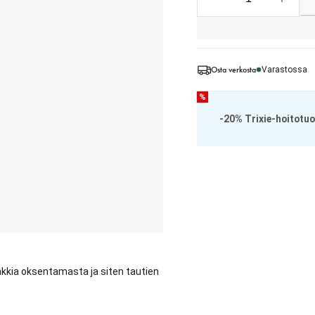
Osta verkosta
Varastossa
%
-20% Trixie-hoitotuot
nkkia oksentamasta ja siten tautien