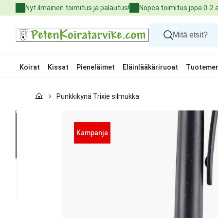
Skip
Nyt ilmainen toimitus ja palautus!
Nopea toimitus jopa 0-2 
to
Content
Koirat
Kissat
Pieneläimet
Eläinlääkäriruoat
Tuotemer
Koirat
Punkkikynä Trixie silmukka
Kissat
Pieneläimet
Eläinlääkäriruoat
Tuotemerkit
Kampanja
Uutuudet
Tarjoukset
Palvelut