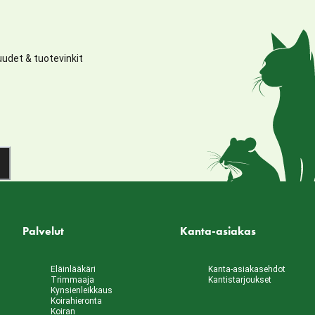
udet & tuotevinkit
Palvelut
Kanta-asiakas
Eläinlääkäri
Kanta-asiakasehdot
Trimmaaja
Kantistarjoukset
Kynsienleikkaus
Koirahieronta
Koiran