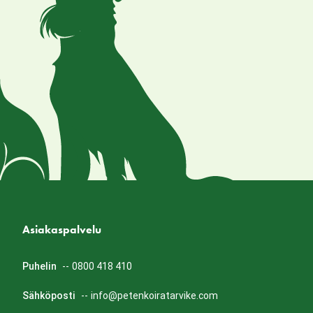
Asiakaspalvelu
Puhelin
--
0800 418 410
Sähköposti
--
info@petenkoiratarvike.com