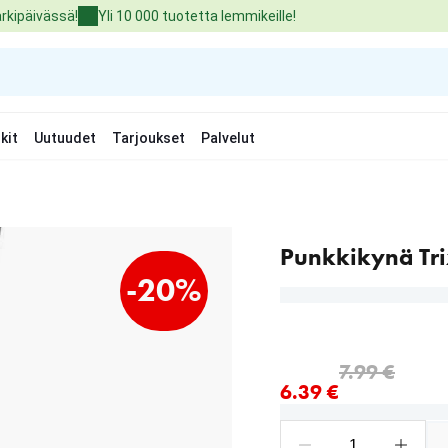
arkipäivässä!
Yli 10 000 tuotetta lemmikeille!
kit
Uutuudet
Tarjoukset
Palvelut
Punkkikynä Tri
-20%
nykyinen hinta 6.39 €
alkuperäinen hinta 7.99 
7.99 €
6.39 €