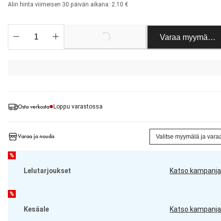
Alin hinta viimeisen 30 päivän aikana: 2.10 €
Varaa myymäläst
Loading...
Osta verkosta
Loppu varastossa
Varaa ja nouda
Valitse myymälä ja vara
%
Lelutarjoukset
Katso kampanja
%
Kesäale
Katso kampanja