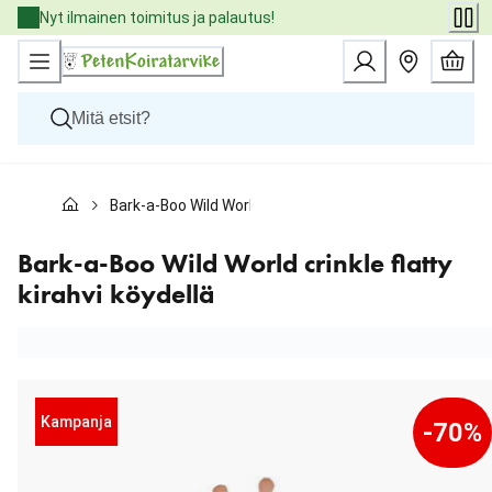
Skip
Nyt ilmainen toimitus ja palautus!
to
Content
Koirat
Bark-a-Boo Wild World crinkle flatty kirahvi köydellä
Kissat
Pieneläimet
Eläinlääkäriruoat
Bark-a-Boo Wild World crinkle flatty
Tuotemerkit
kirahvi köydellä
Uutuudet
Tarjoukset
Palvelut
Kampanja
-70%