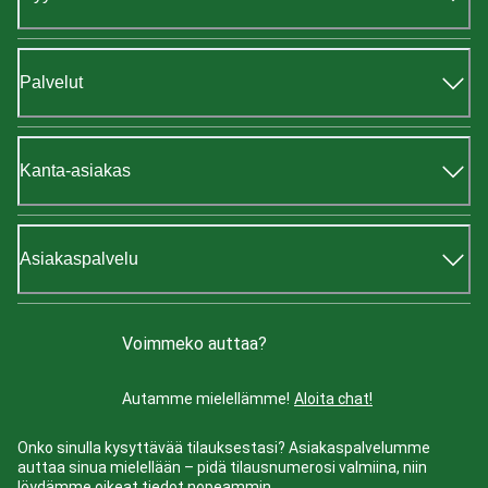
Palvelut
Kanta-asiakas
Asiakaspalvelu
Voimmeko auttaa?
Autamme mielellämme!
Aloita chat!
Onko sinulla kysyttävää tilauksestasi? Asiakaspalvelumme
auttaa sinua mielellään – pidä tilausnumerosi valmiina, niin
löydämme oikeat tiedot nopeammin.