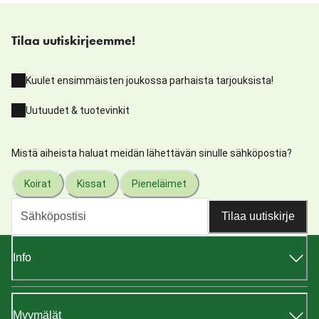
Tilaa uutiskirjeemme!
Kuulet ensimmäisten joukossa parhaista tarjouksista!
Uutuudet & tuotevinkit
Mistä aiheista haluat meidän lähettävän sinulle sähköpostia?
Koirat
Kissat
Pieneläimet
Tilaa uutiskirje
Info
Myymälät