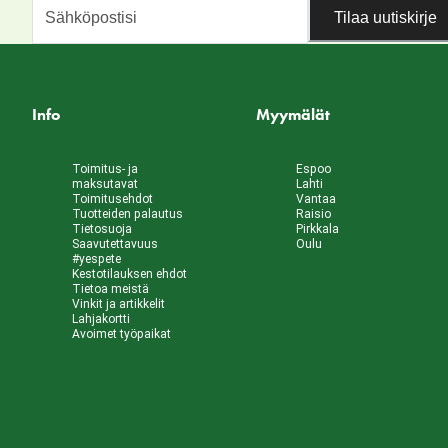
Tilaa uutiskirje
Info
Myymälät
Toimitus- ja
Espoo
maksutavat
Lahti
Toimitusehdot
Vantaa
Tuotteiden palautus
Raisio
Tietosuoja
Pirkkala
Saavutettavuus
Oulu
#yespete
Kestotilauksen ehdot
Tietoa meistä
Vinkit ja artikkelit
Lahjakortti
Avoimet työpaikat