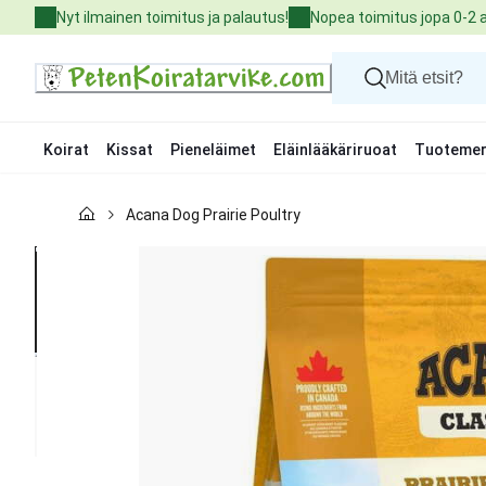
Skip
Nyt ilmainen toimitus ja palautus!
Nopea toimitus jopa 0-2 
to
Content
Koirat
Kissat
Pieneläimet
Eläinlääkäriruoat
Tuotemer
Koirat
Acana Dog Prairie Poultry
Kissat
Pieneläimet
Eläinlääkäriruoat
Tuotemerkit
Uutuudet
Tarjoukset
Palvelut