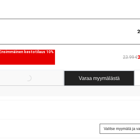
2
Ensimmäinen kestotilaus 10%
23.99 €
Varaa myymälästä
Loading...
Valitse myymälä ja v