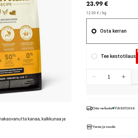
23.99 €
12.00 € / kg
Osta kerran
Tee kestotilaus
Osta verkosta
Varastossa
anakasvanutta kanaa, kalkkunaa ja
Varaa ja nouda