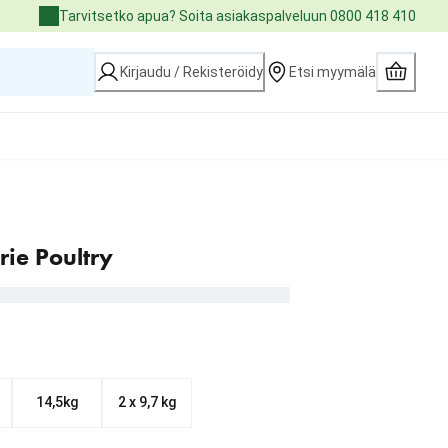
Tarvitsetko apua? Soita asiakaspalveluun 0800 418 410
Kirjaudu / Rekisteröidy
Etsi myymälä
rie Poultry
14,5kg
2 x 9,7 kg