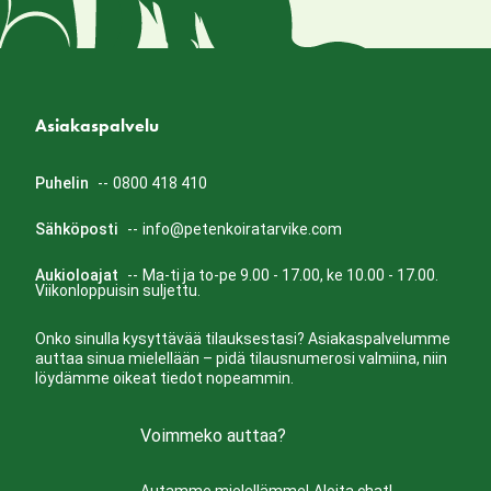
Asiakaspalvelu
Puhelin
--
0800 418 410
Sähköposti
--
info@petenkoiratarvike.com
Aukioloajat
--
Ma-ti ja to-pe 9.00 - 17.00, ke 10.00 - 17.00.
Viikonloppuisin suljettu.
Onko sinulla kysyttävää tilauksestasi? Asiakaspalvelumme
auttaa sinua mielellään – pidä tilausnumerosi valmiina, niin
löydämme oikeat tiedot nopeammin.
Voimmeko auttaa?
Autamme mielellämme!
Aloita chat!