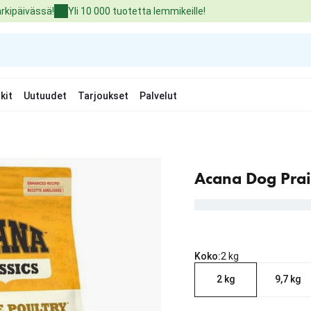
arkipäivässä!
Yli 10 000 tuotetta lemmikeille!
kit
Uutuudet
Tarjoukset
Palvelut
Acana Dog Prai
Koko:
2 kg
2 kg
9,7 kg
nykyinen hinta 23.99 €