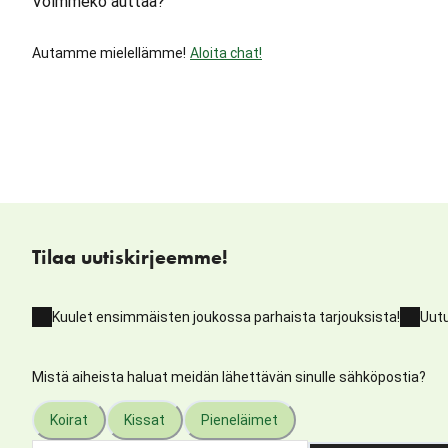
Voimmeko auttaa?
Autamme mielellämme!
Aloita chat!
Tilaa uutiskirjeemme!
Kuulet ensimmäisten joukossa parhaista tarjouksista!
Uutu
Mistä aiheista haluat meidän lähettävän sinulle sähköpostia?
Koirat
Kissat
Pieneläimet