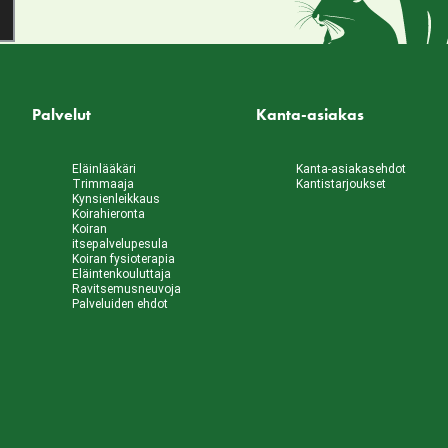
Palvelut
Kanta-asiakas
Eläinlääkäri
Kanta-asiakasehdot
Trimmaaja
Kantistarjoukset
Kynsienleikkaus
Koirahieronta
Koiran
itsepalvelupesula
Koiran fysioterapia
Eläintenkouluttaja
Ravitsemusneuvoja
Palveluiden ehdot