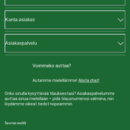
Kanta-asiakas
Asiakaspalvelu
Voimmeko auttaa?
Autamme mielellämme!
Aloita chat!
Onko sinulla kysyttävää tilauksestasi? Asiakaspalvelumme
auttaa sinua mielellään – pidä tilausnumerosi valmiina, niin
löydämme oikeat tiedot nopeammin.
Seuraa meitä