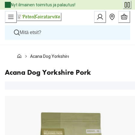
Skip
Nyt ilmainen toimitus ja palautus!
to
Content
Koirat
Acana Dog Yorkshire Pork
Kissat
Pieneläimet
Eläinlääkäriruoat
Acana Dog Yorkshire Pork
Tuotemerkit
Uutuudet
Tarjoukset
Palvelut