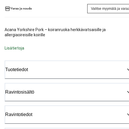
Varaa ja nouda
Valitse myymälä ja vara
Acana Yorkshire Pork – koiranruoka herkkävatsaisille ja
allergiaoireisille koirille
Lisätietoja
Tuotetiedot
Ravintosisältö
Ravintotiedot