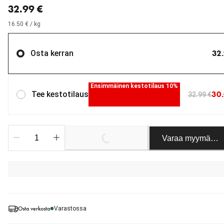
32.99 €
16.50 € / kg
32
Osta kerran
Ensimmäinen kestotilaus 10%
30.
Tee kestotilaus
32.99 €
Varaa myymäläst
Loading...
Osta verkosta
Varastossa