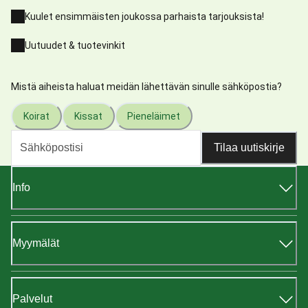
Kuulet ensimmäisten joukossa parhaista tarjouksista!
Uutuudet & tuotevinkit
Mistä aiheista haluat meidän lähettävän sinulle sähköpostia?
Koirat
Kissat
Pieneläimet
Tilaa uutiskirje
Info
Myymälät
Palvelut