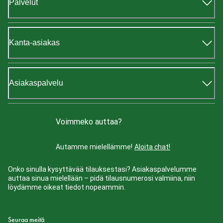
Palvelut
Kanta-asiakas
Asiakaspalvelu
Voimmeko auttaa?
Autamme mielellämme!
Aloita chat!
Onko sinulla kysyttävää tilauksestasi? Asiakaspalvelumme
auttaa sinua mielellään – pidä tilausnumerosi valmiina, niin
löydämme oikeat tiedot nopeammin.
Seuraa meitä