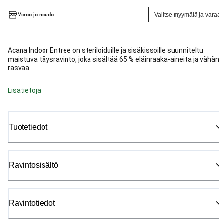
Varaa ja nouda
Valitse myymälä ja vara
Acana Indoor Entree on steriloiduille ja sisäkissoille suunniteltu
maistuva täysravinto, joka sisältää 65 % eläinraaka-aineita ja vähän
rasvaa.
Lisätietoja
Tuotetiedot
Ravintosisältö
Ravintotiedot