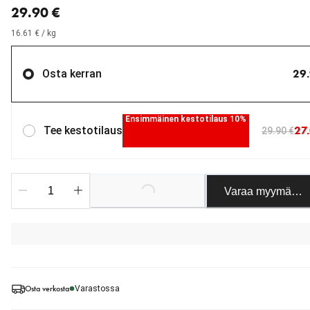
29.90 €
16.61 € / kg
29.
Osta kerran
Ensimmäinen kestotilaus 10%
27
Tee kestotilaus
29.90 €
Loading...
Varaa myymäläst
Osta verkosta
Varastossa