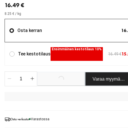
16.49 €
8.25 € / kg
16
Osta kerran
Ensimmäinen kestotilaus 10%
15
Tee kestotilaus
16.49 €
Varaa myymäläst
Loading...
Osta verkosta
Varastossa