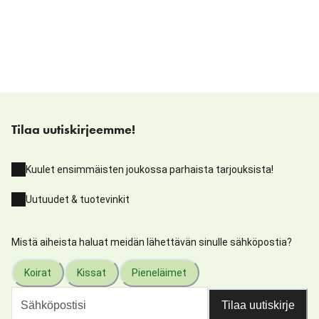
Tilaa uutiskirjeemme!
Kuulet ensimmäisten joukossa parhaista tarjouksista!
Uutuudet & tuotevinkit
Mistä aiheista haluat meidän lähettävän sinulle sähköpostia?
Koirat
Kissat
Pieneläimet
Tilaa uutiskirje