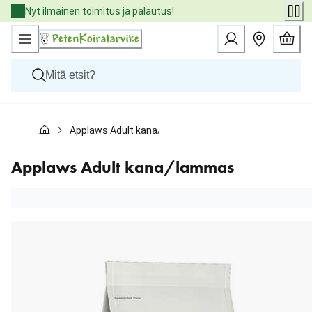
Skip
Nyt ilmainen toimitus ja palautus!
to
Content
Koirat
Applaws Adult kana/lammas
Kissat
Pieneläimet
Eläinlääkäriruoat
Applaws Adult kana/lammas
Tuotemerkit
Uutuudet
Tarjoukset
Palvelut