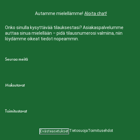
Autamme mielellämme!
Aloita chat!
Onko sinulla kysyttävää tilauksestasi? Asiakaspalvelumme
auttaa sinua mielellään – pidä tilausnumerosi valmiina, niin
löydämme oikeat tiedot nopeammin.
Seuraa meitä
Maksutavat
Toimitustavat
Tietosuoja
Toimitusehdot
Evästeasetukset