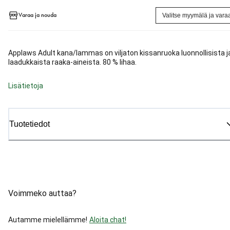
Varaa ja nouda
Valitse myymälä ja vara
Applaws Adult kana/lammas on viljaton kissanruoka luonnollisista j
laadukkaista raaka-aineista. 80 % lihaa.
Lisätietoja
Tuotetiedot
Voimmeko auttaa?
Autamme mielellämme!
Aloita chat!