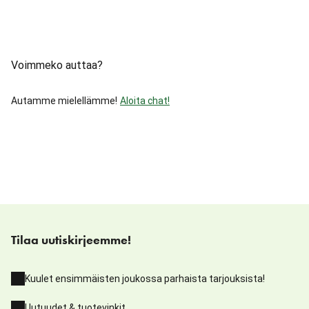
Voimmeko auttaa?
Autamme mielellämme!
Aloita chat!
Tilaa uutiskirjeemme!
Kuulet ensimmäisten joukossa parhaista tarjouksista!
Uutuudet & tuotevinkit