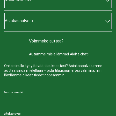
Asiakaspalvelu
Voimmeko auttaa?
Autamme mielellämme!
Aloita chat!
Onko sinulla kysyttävää tilauksestasi? Asiakaspalvelumme
auttaa sinua mielellään – pidä tilausnumerosi valmiina, niin
löydämme oikeat tiedot nopeammin.
Seuraa meitä
Maksutavat