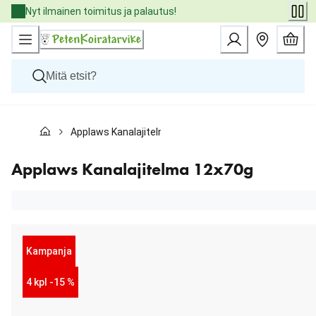
Skip
Nyt ilmainen toimitus ja palautus!
to
Content
Koirat
Applaws Kanalajitelma 12x70g
Kissat
Pieneläimet
Eläinlääkäriruoat
Applaws Kanalajitelma 12x70g
Tuotemerkit
Uutuudet
Tarjoukset
Palvelut
Kampanja
4 kpl -15 %