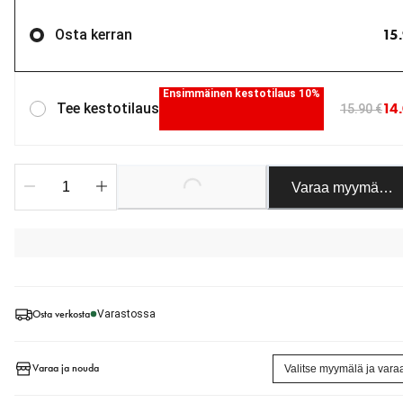
15
Osta kerran
Ensimmäinen kestotilaus 10%
14
Tee kestotilaus
15.90 €
Varaa myymäläst
Loading...
Osta verkosta
Varastossa
Varaa ja nouda
Valitse myymälä ja vara