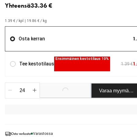
Yhteensä
33.36 €
1.39 € / kpl
|
19.86 € / kg
1
Osta kerran
Ensimmäinen kestotilaus 10%
1
Tee kestotilaus
1.39 €
Varaa myymäläst
Loading...
Osta verkosta
Varastossa