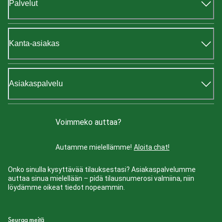
Palvelut
Kanta-asiakas
Asiakaspalvelu
Voimmeko auttaa?
Autamme mielellämme!
Aloita chat!
Onko sinulla kysyttävää tilauksestasi? Asiakaspalvelumme
auttaa sinua mielellään – pidä tilausnumerosi valmiina, niin
löydämme oikeat tiedot nopeammin.
Seuraa meitä