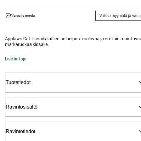
Varaa ja nouda
Valitse myymälä ja vara
Applaws Cat Tonnikalafilee on helposti sulavaa ja erittäin maistuva
märkäruokaa kissalle.
Lisätietoja
Tuotetiedot
Ravintosisältö
Ravintotiedot