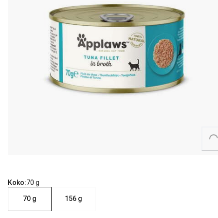
Loading...
Koko:
70 g
70 g
156 g
24 for 33.36 € (1.39 € each).