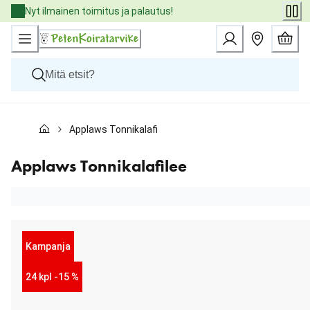
Skip
Nyt ilmainen toimitus ja palautus!
to
Content
Koirat
Applaws Tonnikalafilee
Kissat
Pieneläimet
Eläinlääkäriruoat
Applaws Tonnikalafilee
Tuotemerkit
Uutuudet
Tarjoukset
Palvelut
Kampanja
24 kpl -15 %