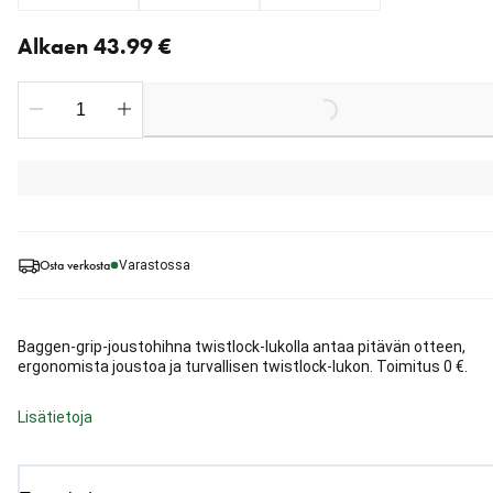
Nykyinen hinta alkaen 43.99 €
Alkaen 43.99 €
Loading...
Osta verkosta
Varastossa
Baggen-grip-joustohihna twistlock-lukolla antaa pitävän otteen,
ergonomista joustoa ja turvallisen twistlock-lukon. Toimitus 0 €.
Lisätietoja