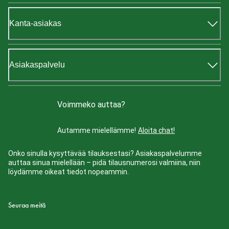
Kanta-asiakas
Asiakaspalvelu
Voimmeko auttaa?
Autamme mielellämme!
Aloita chat!
Onko sinulla kysyttävää tilauksestasi? Asiakaspalvelumme
auttaa sinua mielellään – pidä tilausnumerosi valmiina, niin
löydämme oikeat tiedot nopeammin.
Seuraa meitä