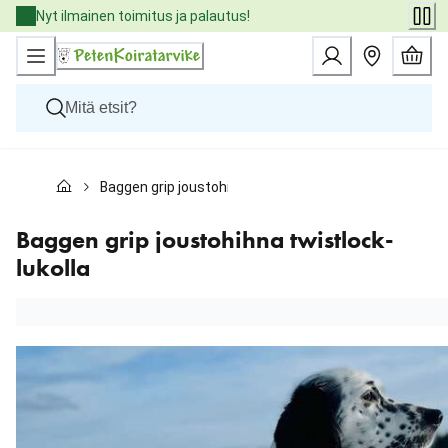
Skip
Nyt ilmainen toimitus ja palautus!
to
Content
Koirat
Baggen grip joustohihna twistlock-lukolla
Kissat
Pieneläimet
Eläinlääkäriruoat
Baggen grip joustohihna twistlock-
Tuotemerkit
lukolla
Uutuudet
Tarjoukset
Palvelut