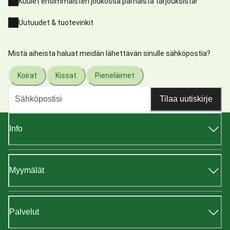
Kuulet ensimmäisten joukossa parhaista tarjouksista!
Uutuudet & tuotevinkit
Mistä aiheista haluat meidän lähettävän sinulle sähköpostia?
Koirat
Kissat
Pieneläimet
Tilaa uutiskirje
Info
Myymälät
Palvelut