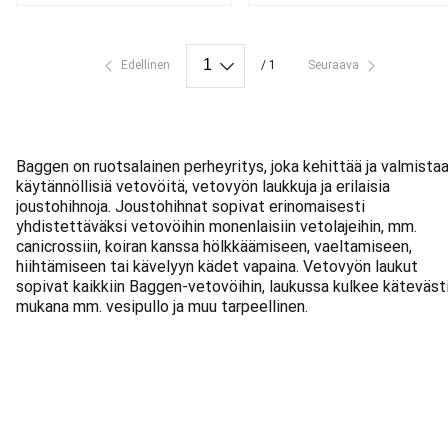
nykyinen hinta 40.99 €
nykyinen hinta 40.99 €
Edellinen
/ 1
Seuraava
Baggen on ruotsalainen perheyritys, joka kehittää ja valmista
käytännöllisiä vetovöitä, vetovyön laukkuja ja erilaisia
joustohihnoja. Joustohihnat sopivat erinomaisesti
yhdistettäväksi vetovöihin monenlaisiin vetolajeihin, mm.
canicrossiin, koiran kanssa hölkkäämiseen, vaeltamiseen,
hiihtämiseen tai kävelyyn kädet vapaina. Vetovyön laukut
sopivat kaikkiin Baggen-vetovöihin, laukussa kulkee käteväst
mukana mm. vesipullo ja muu tarpeellinen.