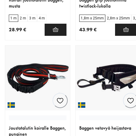
musta
twistlock-lukolla
1 m
2 m
3 m
4 m
1,8m x 25mm
2,8m x 25mm
3
28.99 €
43.99 €
nykyinen hinta 28.99 €
nykyinen hinta 43.99 €
Joustotalutin koiralle Baggen,
Baggen vetovyö heijastava
punainen