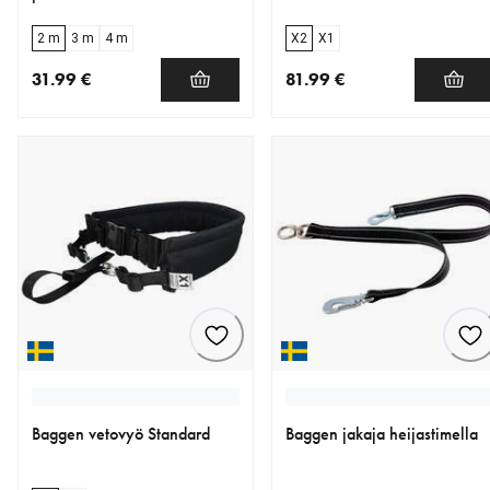
2 m
3 m
4 m
X2
X1
31.99 €
81.99 €
nykyinen hinta 31.99 €
nykyinen hinta 81.99 €
Baggen vetovyö Standard
Baggen jakaja heijastimella