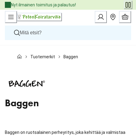
Skip
Nyt ilmainen toimitus ja palautus!
to
Content
Koirat
Tuotemerkit
Baggen
Kissat
Pieneläimet
Eläinlääkäriruoat
Tuotemerkit
Uutuudet
Tarjoukset
Palvelut
Baggen
Baggen on ruotsalainen perheyritys, joka kehittää ja valmistaa