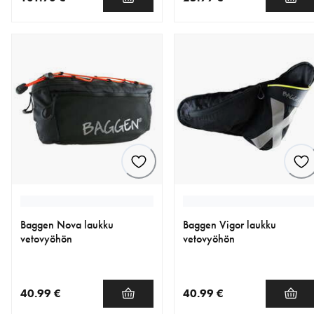
nykyinen hinta 101.90 €
nykyinen hinta 25.99 €
Baggen Nova laukku
Baggen Vigor laukku
vetovyöhön
vetovyöhön
40.99 €
40.99 €