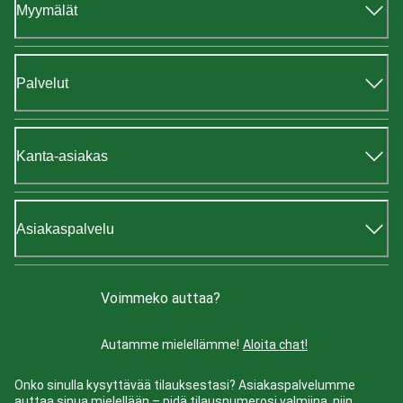
Myymälät
Palvelut
Kanta-asiakas
Asiakaspalvelu
Voimmeko auttaa?
Autamme mielellämme!
Aloita chat!
Onko sinulla kysyttävää tilauksestasi? Asiakaspalvelumme
auttaa sinua mielellään – pidä tilausnumerosi valmiina, niin