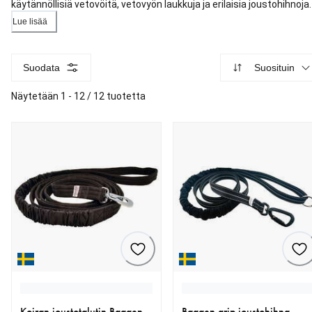
käytännöllisiä vetovöitä, vetovyön laukkuja ja erilaisia joustohihnoja.
Lue lisää
Suodata
Suosituin
Näytetään 1 - 12 / 12 tuotetta
Koiran joustotalutin Baggen,
Baggen grip joustohihna