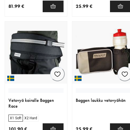
81.99 €
25.99 €
nykyinen hinta 81.99 €
nykyinen hinta 25.99 €
Vetovyö koiralle Baggen
Baggen laukku vetovyöhön
Race
X1 Soft
X2 Hard
101.90 €
25.99 €