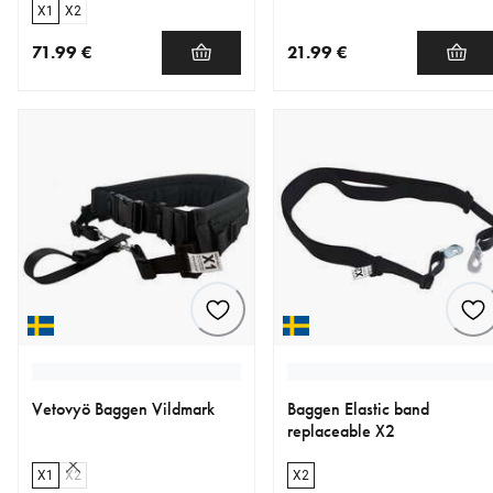
X1
X2
71.99 €
21.99 €
nykyinen hinta 71.99 €
nykyinen hinta 21.99 €
Vetovyö Baggen Vildmark
Baggen Elastic band
replaceable X2
X1
X2
X2